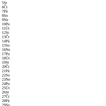
5
St
6
Čt
7
Pá
8
So
9
Ne
10
Po
11
Út
12
St
13
Čt
14
Pá
15
So
16
Ne
17
Po
18
Út
19
St
20
Čt
21
Pá
22
So
23
Ne
24
Po
25
Út
26
St
27
Čt
28
Pá
29
So