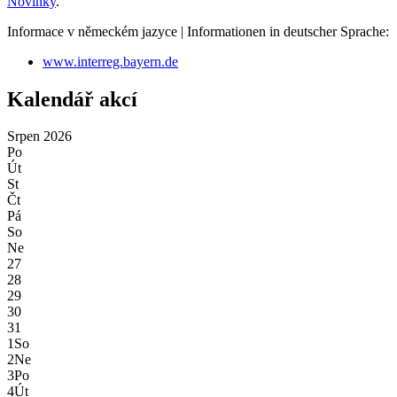
Novinky
.
Informace v německém jazyce | Informationen in deutscher Sprache:
www.interreg.bayern.de
Kalendář akcí
Srpen
2026
Po
Út
St
Čt
Pá
So
Ne
27
28
29
30
31
1
So
2
Ne
3
Po
4
Út