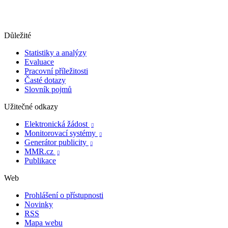
Důležité
Statistiky a analýzy
Evaluace
Pracovní příležitosti
Časté dotazy
Slovník pojmů
Užitečné odkazy
Elektronická žádost

Monitorovací systémy

Generátor publicity

MMR.cz

Publikace
Web
Prohlášení o přístupnosti
Novinky
RSS
Mapa webu