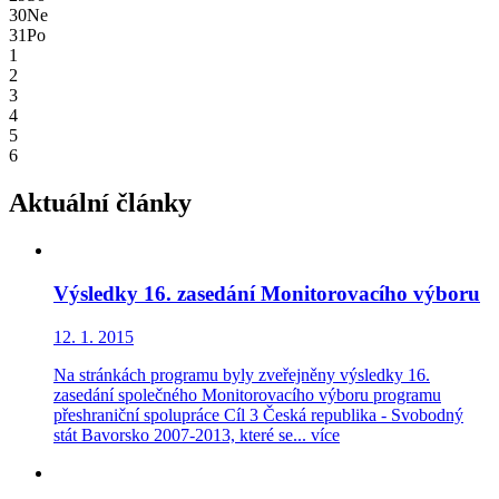
30
Ne
31
Po
1
2
3
4
5
6
Aktuální články
Výsledky 16. zasedání Monitorovacího výboru
12. 1. 2015
Na stránkách programu byly zveřejněny výsledky 16.
zasedání společného Monitorovacího výboru programu
přeshraniční spolupráce Cíl 3 Česká republika - Svobodný
stát Bavorsko 2007-2013, které se...
více