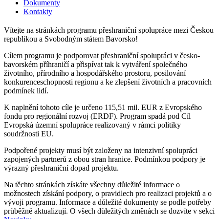
Dokumenty
Kontakty
Vítejte na stránkách programu přeshraniční spolupráce mezi Českou
republikou a Svobodným státem Bavorsko!
Cílem programu je podporovat přeshraniční spolupráci v česko-
bavorském příhraničí a přispívat tak k vytváření společného
životního, přírodního a hospodářského prostoru, posilování
konkurenceschopnosti regionu a ke zlepšení životních a pracovních
podmínek lidí.
K naplnění tohoto cíle je určeno 115,51 mil. EUR z Evropského
fondu pro regionální rozvoj (ERDF). Program spadá pod Cíl
Evropská územní spolupráce realizovaný v rámci politiky
soudržnosti EU.
Podpořené projekty musí být založeny na intenzivní spolupráci
zapojených partnerů z obou stran hranice. Podmínkou podpory je
výrazný přeshraniční dopad projektu.
Na těchto stránkách získáte všechny důležité informace o
možnostech získání podpory, o pravidlech pro realizaci projektů a o
vývoji programu. Informace a důležité dokumenty se podle potřeby
průběžně aktualizují. O všech důležitých změnách se dozvíte v sekci