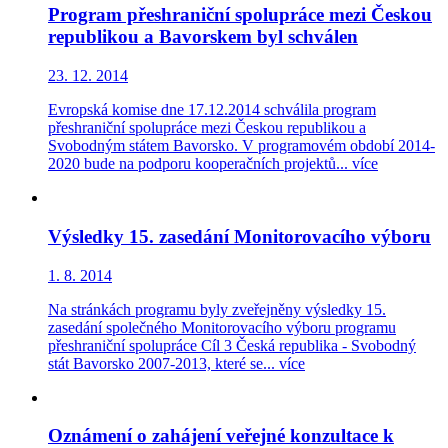
Program přeshraniční spolupráce mezi Českou
republikou a Bavorskem byl schválen
23. 12. 2014
Evropská komise dne 17.12.2014 schválila program
přeshraniční spolupráce mezi Českou republikou a
Svobodným státem Bavorsko. V programovém období 2014-
2020 bude na podporu kooperačních projektů...
více
Výsledky 15. zasedání Monitorovacího výboru
1. 8. 2014
Na stránkách programu byly zveřejněny výsledky 15.
zasedání společného Monitorovacího výboru programu
přeshraniční spolupráce Cíl 3 Česká republika - Svobodný
stát Bavorsko 2007-2013, které se...
více
Oznámení o zahájení veřejné konzultace k