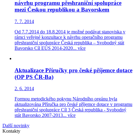
návrhu programu přeshraniční spolupráce
mezi Českou republikou a Bavorskem
7. 7. 2014
Od 7.7.2014 do 18.8.2014 je možné podávat stanoviska v
rámci veřejné konzultace k návrhu operačního programu
přeshraniční spolupráce Česká republika – Svobodný stát
Bavorsko Cíl EÚS 2014-2020...
více
Aktualizace Příručky pro české příjemce dotace
(OP PS ČR-Ba)
2. 6. 2014
Formou metodického pokynu Národního orgánu byla
aktualizována Příručka pro české příjemce dotace v programu
přeshraniční spolupráce Cíl 3 Česká republika - Svobodný
stát Bavorsko 2007-2013...
více
Další novinky
Kontakty