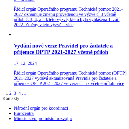
Řídicí orgán Operačního programu Technická pomoc 2021-
2027 oznamuje změnu provedenou ve výzvě č. 3 včetně
příloh č. 3, 4, a 5 k této výzvě, která byla vyhlášena 1. září
2022. Změny v této výzvě...
více
Vydání nové verze Pravidel pro žadatele a
příjemce OPTP 2021-2027 včetně příloh
17. 12. 2024
Řídicí orgán Operačního programu Technická pomoc (OPTP)
2021-2027 vydává aktualizovaná Pravidla pro žadatele a
příjemce OPTP 2021-2027 ve verzi č. 1/7 včetně příloh.
více
1
2
3
4
…
Kontakty
Národní orgán pro koordinaci
Eurocentra
Ministerstvo pro místní rozvoj
