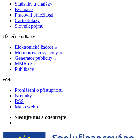
Statistiky a analýzy
Evaluace
Pracovní příležitosti
Časté dotazy
Slovník pojmů
Užitečné odkazy
Elektronická žádost

Monitorovací systémy

Generátor publicity

MMR.cz

Publikace
Web
Prohlášení o přístupnosti
Novinky
RSS
Mapa webu
Sledujte nás a odebírejte