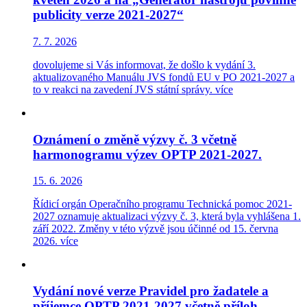
publicity verze 2021-2027“
7. 7. 2026
dovolujeme si Vás informovat, že došlo k vydání 3.
aktualizovaného Manuálu JVS fondů EU v PO 2021-2027 a
to v reakci na zavedení JVS státní správy.
více
Oznámení o změně výzvy č. 3 včetně
harmonogramu výzev OPTP 2021-2027.
15. 6. 2026
Řídicí orgán Operačního programu Technická pomoc 2021-
2027 oznamuje aktualizaci výzvy č. 3, která byla vyhlášena 1.
září 2022. Změny v této výzvě jsou účinné od 15. června
2026.
více
Vydání nové verze Pravidel pro žadatele a
příjemce OPTP 2021-2027 včetně příloh