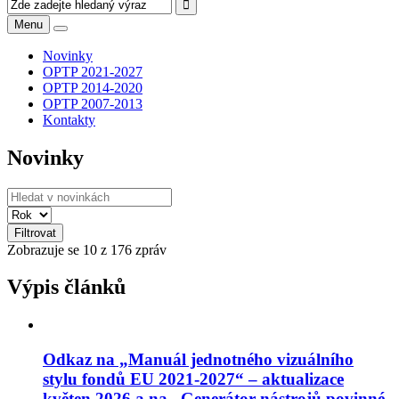
Menu
Novinky
OPTP 2021-2027
OPTP 2014-2020
OPTP 2007-2013
Kontakty
Novinky
Filtrovat
Zobrazuje se
10
z 176 zpráv
Výpis článků
Odkaz na „Manuál jednotného vizuálního
stylu fondů EU 2021-2027“ – aktualizace
květen 2026 a na „Generátor nástrojů povinné