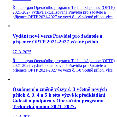
Řídicí orgán Operačního programu Technická pomoc (OPTP)
2021-2027 vydává aktualizovaná Pravidla pro žadatele a
příjemce OPTP 2021-2027 ve verzi č. 1/9 včetně příloh.
více
Vydání nové verze Pravidel pro žadatele a
příjemce OPTP 2021-2027 včetně příloh
27. 3. 2025
Řídicí orgán Operačního programu Technická pomoc (OPTP)
2021-2027 vydává aktualizovaná Pravidla pro žadatele a
příjemce OPTP 2021-2027 ve verzi č. 1/8 včetně příloh.
více
Oznámení o změně výzvy č. 3 včetně nových
příloh č. 3, 4 a 5 k této výzvě k předkládání
žádostí o podporu v Operačním programu
Technická pomoc 2021–2027.
27. 3. 2025