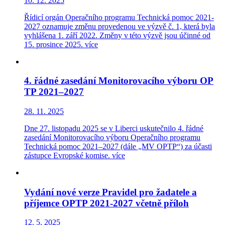
10. 12. 2025
Řídicí orgán Operačního programu Technická pomoc 2021-
2027 oznamuje změnu provedenou ve výzvě č. 1, která byla
vyhlášena 1. září 2022. Změny v této výzvě jsou účinné od
15. prosince 2025.
více
4. řádné zasedání Monitorovacího výboru OP
TP 2021–2027
28. 11. 2025
Dne 27. listopadu 2025 se v Liberci uskutečnilo 4. řádné
zasedání Monitorovacího výboru Operačního programu
Technická pomoc 2021–2027 (dále „MV OPTP“) za účasti
zástupce Evropské komise.
více
Vydání nové verze Pravidel pro žadatele a
příjemce OPTP 2021-2027 včetně příloh
12. 5. 2025