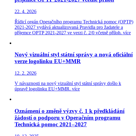
22. 4. 2026
Řídicí orgán Operačního programu Technická pomoc (OPTP)
2021-2027 vydává aktualizovaná Pravidla pro žadatele a
příjemce OPTP 2021-2027 ve verzi č. 2/0 včetně příloh.
více
Nový vizuální styl státní správy a nová oficiální
verze logolinku EU+MMR
12. 2. 2026
V návaznosti na nový vizuální styl státní správy došlo k
úpravě logolinku EU+MMR.
více
Oznámení o změně výzvy č. 1 k předkládání
žádostí o podporu v Operačním programu
Technická pomoc 2021–2027