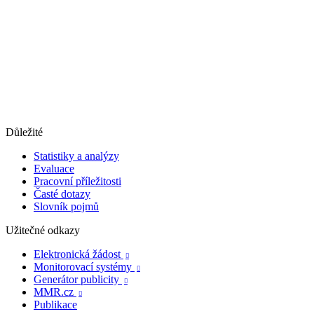
Důležité
Statistiky a analýzy
Evaluace
Pracovní příležitosti
Časté dotazy
Slovník pojmů
Užitečné odkazy
Elektronická žádost

Monitorovací systémy

Generátor publicity

MMR.cz

Publikace