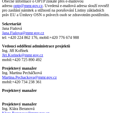
Obecné informace o OPTP získáte přes e-mailovou
adresu
optp@mmr.gov.cz
. Uvedená e-mailová adresa slouží rovněž
pro zasílání námitek a stížností na porušování Listiny základních
práv EU a Úmluvy OSN o právech osob se zdravotním postižením.
Sekretariát
Jana Fialová
Jana.Fialova@mmr.gov.cz
tel: +420 224 862 176, mobil:+420 776 674 988
Vedoucí oddělení administrace projektů
Ing. Jiří Kořínek
Jiri.Korinek@mmr.gov.cz
mobil:+420 725 890 492
Projektový manažer
Ing. Martina Pecháčková
Martina.Pechackova@mmr.gov.cz
mobil:+420 734 238 361
Projektový manažer
Projektový manažer
Ing. Klára Beranová