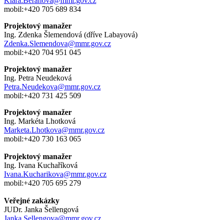
Klara.Beranova@mmr.gov.cz
mobil:+420 705 689 834
Projektový manažer
Ing. Zdenka Šlemendová (dříve Labayová)
Zdenka.Slemendova@mmr.gov.cz
mobil:+420 704 951 045
Projektový manažer
Ing. Petra Neudeková
Petra.Neudekova@mmr.gov.cz
mobil:+420 731 425 509
Projektový manažer
Ing. Markéta Lhotková
Marketa.Lhotkova@mmr.gov.cz
mobil:+420 730 163 065
Projektový manažer
Ing. Ivana Kuchaříková
Ivana.Kucharikova@mmr.gov.cz
mobil:+420 705 695 279
Veřejné zakázky
JUDr. Janka Šellengová
Janka.Sellengova@mmr.gov.cz