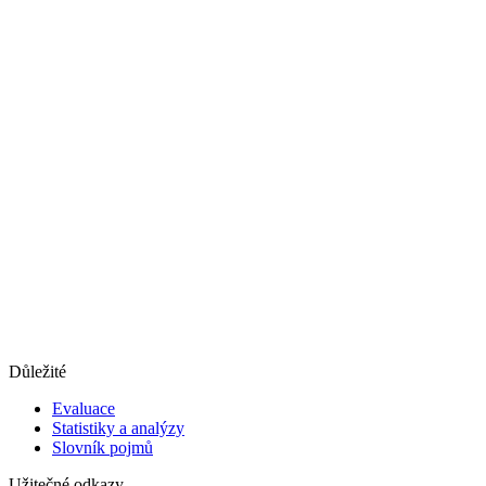
Důležité
Evaluace
Statistiky a analýzy
Slovník pojmů
Užitečné odkazy