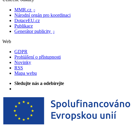
MMR.cz

Národní orgán pro koordinaci
DotaceEU.cz
Publikace
Generátor publicity

Web
GDPR
Prohlášení o přístupnosti
Novinky
RSS
Mapa webu
Sledujte nás a odebírejte