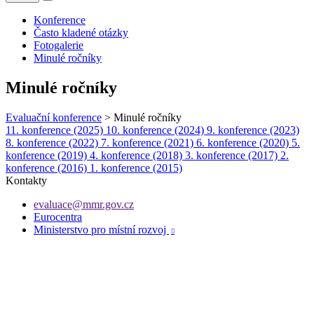
Konference
Často kladené otázky
Fotogalerie
Minulé ročníky
Minulé ročníky
Evaluační konference
>
Minulé ročníky
11. konference (2025)
10. konference (2024)
9. konference (2023)
8. konference (2022)
7. konference (2021)
6. konference (2020)
5.
konference (2019)
4. konference (2018)
3. konference (2017)
2.
konference (2016)
1. konference (2015)
Kontakty
evaluace@mmr.gov.cz
Eurocentra
Ministerstvo pro místní rozvoj
