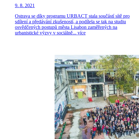
9. 8. 2021
Ostrava se díky programu URBACT stala součástí sítě pro
sdílení a předávání zkušeností, a podílela se tak na studiu
osvědčených postupů města Lisabon zaměřených na
urbanistické výzvy v sociálně...
více