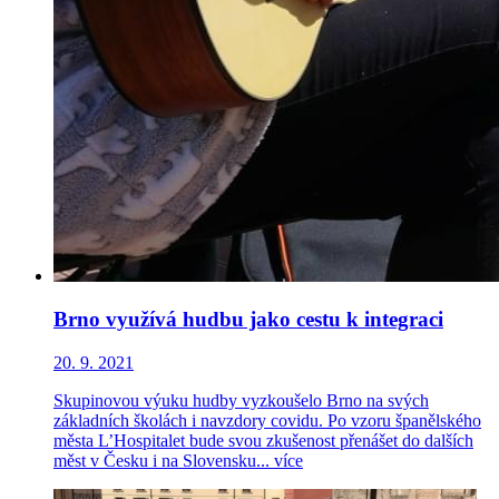
Brno využívá hudbu jako cestu k integraci
20. 9. 2021
Skupinovou výuku hudby vyzkoušelo Brno na svých
základních školách i navzdory covidu. Po vzoru španělského
města L’Hospitalet bude svou zkušenost přenášet do dalších
měst v Česku i na Slovensku...
více