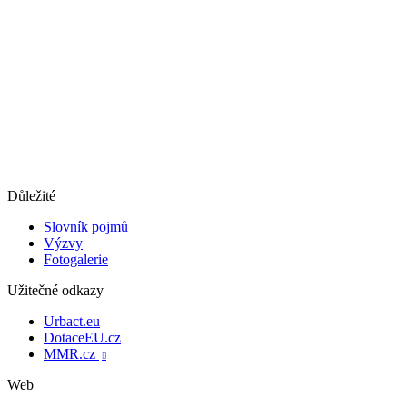
Důležité
Slovník pojmů
Výzvy
Fotogalerie
Užitečné odkazy
Urbact.eu
DotaceEU.cz
MMR.cz

Web