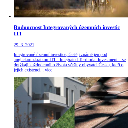
Budoucnost Integrovaných územních investic
ITI
29. 3. 2021
Integrované územní investice, častěji známé jen pod
anglickou zkratkou ITI – Integrated Territorial Investment – se
dotýkají každodenního života většiny obyvatel Česka, kteří o
jejich existenci...
více