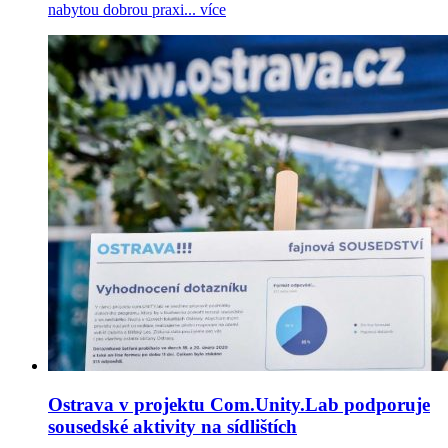
nabytou dobrou praxi...
více
Ostrava v projektu Com.Unity.Lab podporuje
sousedské aktivity na sídlištích