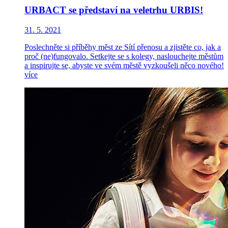
URBACT se představí na veletrhu URBIS!
31. 5. 2021
Poslechněte si příběhy měst ze Sítí přenosu a zjistěte co, jak a
proč (ne)fungovalo. Setkejte se s kolegy, naslouchejte městům
a inspirujte se, abyste ve svém městě vyzkoušeli něco nového!
více