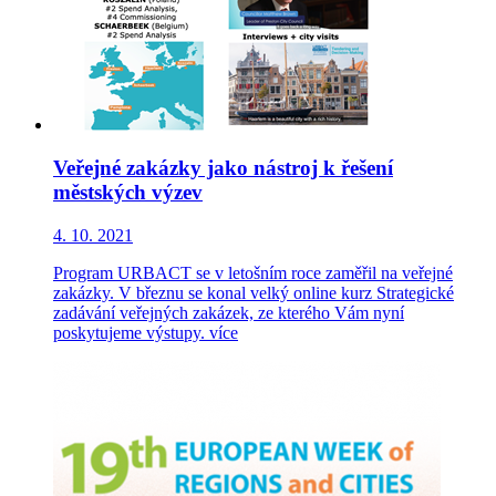
Veřejné zakázky jako nástroj k řešení
městských výzev
4. 10. 2021
Program URBACT se v letošním roce zaměřil na veřejné
zakázky. V březnu se konal velký online kurz Strategické
zadávání veřejných zakázek, ze kterého Vám nyní
poskytujeme výstupy.
více