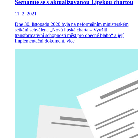
Seznamte se s aktualizovanou Lipskou chartou
11. 2. 2021
Dne 30. listopadu 2020 byla na neformálním ministerském
setkání schválena „Nová lipská charta – Využití
transformativní schopnosti měst pro obecné blaho“ a její
Implementační dokument.
více