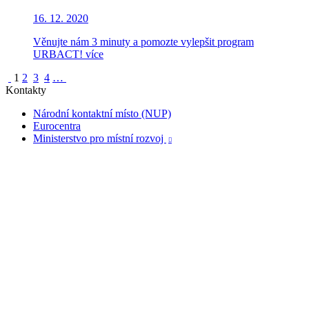
16. 12. 2020
Věnujte nám 3 minuty a pomozte vylepšit program
URBACT!
více
1
2
3
4
…
Kontakty
Národní kontaktní místo (NUP)
Eurocentra
Ministerstvo pro místní rozvoj
