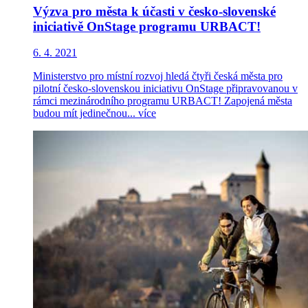
Výzva pro města k účasti v česko-slovenské
iniciativě OnStage programu URBACT!
6. 4. 2021
Ministerstvo pro místní rozvoj hledá čtyři česká města pro
pilotní česko-slovenskou iniciativu OnStage připravovanou v
rámci mezinárodního programu URBACT! Zapojená města
budou mít jedinečnou...
více