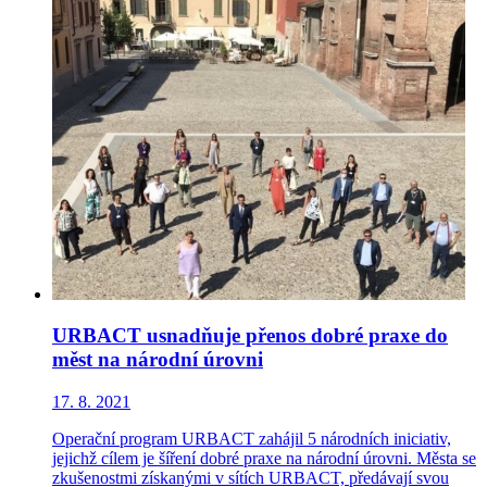
URBACT usnadňuje přenos dobré praxe do
měst na národní úrovni
17. 8. 2021
Operační program URBACT zahájil 5 národních iniciativ,
jejichž cílem je šíření dobré praxe na národní úrovni. Města se
zkušenostmi získanými v sítích URBACT, předávají svou