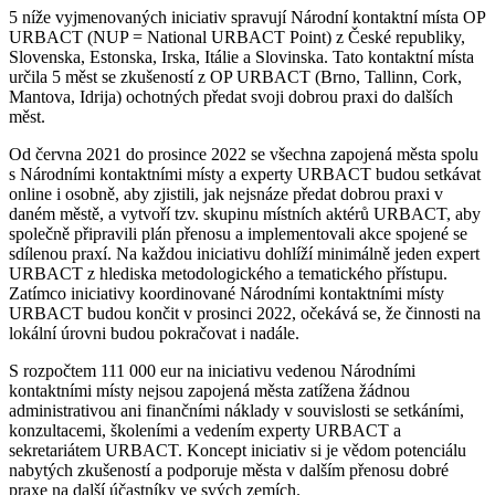
5 níže vyjmenovaných iniciativ spravují Národní kontaktní místa OP
URBACT (NUP = National URBACT Point) z České republiky,
Slovenska, Estonska, Irska, Itálie a Slovinska. Tato kontaktní místa
určila 5 měst se zkušeností z OP URBACT (Brno, Tallinn, Cork,
Mantova, Idrija) ochotných předat svoji dobrou praxi do dalších
měst.
Od června 2021 do prosince 2022 se všechna zapojená města spolu
s Národními kontaktními místy a experty URBACT budou setkávat
online i osobně, aby zjistili, jak nejsnáze předat dobrou praxi v
daném městě, a vytvoří tzv. skupinu místních aktérů URBACT, aby
společně připravili plán přenosu a implementovali akce spojené se
sdílenou praxí. Na každou iniciativu dohlíží minimálně jeden expert
URBACT z hlediska metodologického a tematického přístupu.
Zatímco iniciativy koordinované Národními kontaktními místy
URBACT budou končit v prosinci 2022, očekává se, že činnosti na
lokální úrovni budou pokračovat i nadále.
S rozpočtem 111 000 eur na iniciativu vedenou Národními
kontaktními místy nejsou zapojená města zatížena žádnou
administrativou ani finančními náklady v souvislosti se setkáními,
konzultacemi, školeními a vedením experty URBACT a
sekretariátem URBACT. Koncept iniciativ si je vědom potenciálu
nabytých zkušeností a podporuje města v dalším přenosu dobré
praxe na další účastníky ve svých zemích.