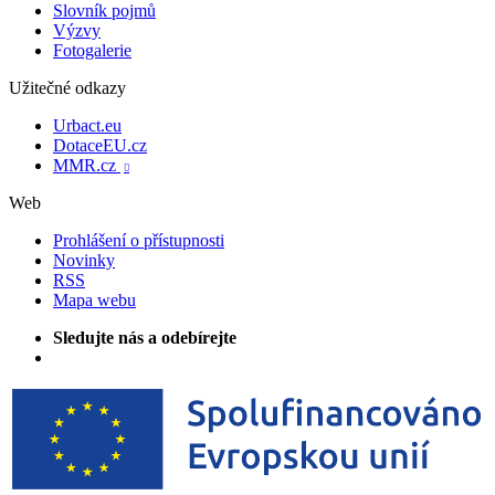
Slovník pojmů
Výzvy
Fotogalerie
Užitečné odkazy
Urbact.eu
DotaceEU.cz
MMR.cz

Web
Prohlášení o přístupnosti
Novinky
RSS
Mapa webu
Sledujte nás a odebírejte