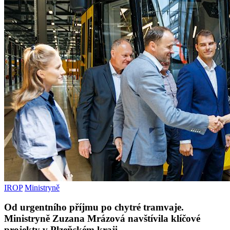
IROP
Ministryně
Od urgentního příjmu po chytré tramvaje.
Ministryně Zuzana Mrázová navštívila klíčové
projekty v Plzeňském kraji