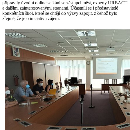
připravily úvodní online setkání se zástupci měst, experty URBACT
a dalšími zainteresovanými stranami. Účastnili se i představitelé
konkrétních škol, které se chtějí do výzvy zapojit, z čehož bylo
zřejmé, že je o iniciativu zájem.