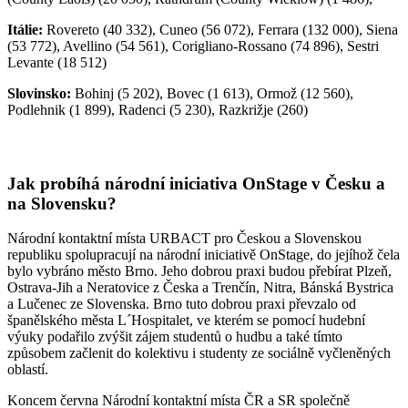
Itálie:
Rovereto (40 332), Cuneo (56 072), Ferrara (132 000), Siena
(53 772), Avellino (54 561), Corigliano-Rossano (74 896), Sestri
Levante (18 512)
Slovinsko:
Bohinj (5 202), Bovec (1 613), Ormož (12 560),
Podlehnik (1 899), Radenci (5 230), Razkrižje (260)
Jak probíhá národní iniciativa OnStage v Česku a
na Slovensku?
Národní kontaktní místa URBACT pro Českou a Slovenskou
republiku spolupracují na národní iniciativě OnStage, do jejíhož čela
bylo vybráno město Brno. Jeho dobrou praxi budou přebírat Plzeň,
Ostrava-Jih a Neratovice z Česka a Trenčín, Nitra, Bánská Bystrica
a Lučenec ze Slovenska. Brno tuto dobrou praxi převzalo od
španělského města L´Hospitalet, ve kterém se pomocí hudební
výuky podařilo zvýšit zájem studentů o hudbu a také tímto
způsobem začlenit do kolektivu i studenty ze sociálně vyčleněných
oblastí.
Koncem června Národní kontaktní místa ČR a SR společně