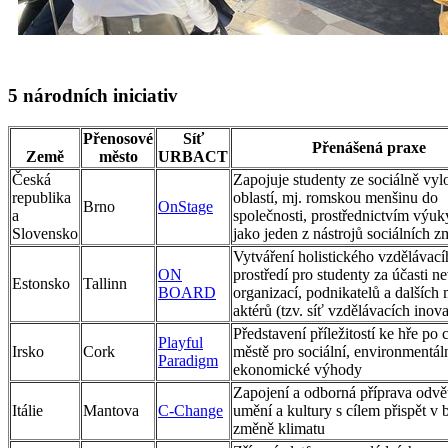
5 národních iniciativ
Přenosové
Síť
Přenášená praxe
Země
město
URBACT
Česká
Zapojuje studenty ze sociálně vy
republika
oblastí, mj. romskou menšinu do
Brno
OnStage
a
společnosti, prostřednictvím výu
Slovensko
jako jeden z nástrojů sociálních 
Vytváření holistického vzdělávací
ON
prostředí pro studenty za účasti n
Estonsko
Tallinn
BOARD
organizací, podnikatelů a dalších 
aktérů (tzv. síť vzdělávacích inova
Představení příležitostí ke hře po
Playful
Irsko
Cork
městě pro sociální, environmentál
Paradigm
ekonomické výhody
Zapojení a odborná příprava odvě
Itálie
Mantova
C-Change
umění a kultury s cílem přispět v b
změně klimatu