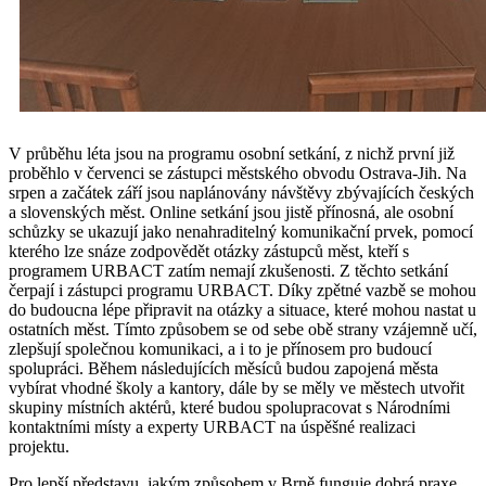
V průběhu léta jsou na programu osobní setkání, z nichž první již
proběhlo v červenci se zástupci městského obvodu Ostrava-Jih. Na
srpen a začátek září jsou naplánovány návštěvy zbývajících českých
a slovenských měst. Online setkání jsou jistě přínosná, ale osobní
schůzky se ukazují jako nenahraditelný komunikační prvek, pomocí
kterého lze snáze zodpovědět otázky zástupců měst, kteří s
programem URBACT zatím nemají zkušenosti. Z těchto setkání
čerpají i zástupci programu URBACT. Díky zpětné vazbě se mohou
do budoucna lépe připravit na otázky a situace, které mohou nastat u
ostatních měst. Tímto způsobem se od sebe obě strany vzájemně učí,
zlepšují společnou komunikaci, a i to je přínosem pro budoucí
spolupráci. Během následujících měsíců budou zapojená města
vybírat vhodné školy a kantory, dále by se měly ve městech utvořit
skupiny místních aktérů, které budou spolupracovat s Národními
kontaktními místy a experty URBACT na úspěšné realizaci
projektu.
Pro lepší představu, jakým způsobem v Brně funguje dobrá praxe