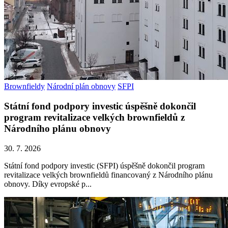
Brownfieldy
Národní plán obnovy
SFPI
Státní fond podpory investic úspěšně dokončil
program revitalizace velkých brownfieldů z
Národního plánu obnovy
30. 7. 2026
Státní fond podpory investic (SFPI) úspěšně dokončil program
revitalizace velkých brownfieldů financovaný z Národního plánu
obnovy. Díky evropské p...