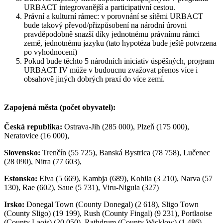
URBACT integrovanější a participativní cestou.
Právní a kulturní rámec: v porovnání se sítěmi URBACT
bude takový převod/přizpůsobení na národní úrovni
pravděpodobně snazší díky jednotnému právnímu rámci
země, jednotnému jazyku (tato hypotéza bude ještě potvrzena
po vyhodnocení)
Pokud bude těchto 5 národních iniciativ úspěšných, program
URBACT IV může v budoucnu zvažovat přenos více i
obsahově jiných dobrých praxí do více zemí.
Zapojená města (počet obyvatel):
Česká republika:
Ostrava-Jih (285 000), Plzeň (175 000),
Neratovice (16 000),
Slovensko:
Trenčín (55 725), Banská Bystrica (78 758), Lučenec
(28 090), Nitra (77 603),
Estonsko:
Elva (5 669), Kambja (689), Kohila (3 210), Narva (57
130), Rae (602), Saue (5 731), Viru-Nigula (327)
Irsko:
Donegal Town (County Donegal) (2 618), Sligo Town
(County Sligo) (19 199), Rush (County Fingal) (9 231), Portlaoise
(County Laois) (20 050), Rathdrum (County Wicklow) (1 486),