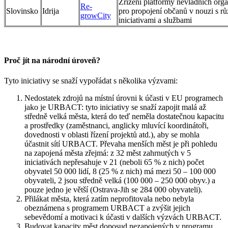
Zřízení platformy nevládních orga
Re-
Slovinsko
Idrija
pro propojení občanů v nouzi s r
growCity
iniciativami a službami
Proč jít na národní úroveň?
Tyto iniciativy se snaží vypořádat s několika výzvami:
Nedostatek zdrojů na místní úrovni k účasti v EU programech
jako je URBACT: tyto iniciativy se snaží zapojit malá až
středně velká města, která do teď neměla dostatečnou kapacitu
a prostředky (zaměstnanci, anglicky mluvící koordinátoři,
dovednosti v oblasti řízení projektů atd.), aby se mohla
účastnit sítí URBACT. Převaha menších měst je při pohledu
na zapojená města zřejmá: z 32 měst zahrnutých v 5
iniciativách nepřesahuje v 21 (neboli 65 % z nich) počet
obyvatel 50 000 lidí, 8 (25 % z nich) má mezi 50 – 100 000
obyvateli, 2 jsou středně velká (100 000 – 250 000 obyv.) a
pouze jedno je větší (Ostrava-Jih se 284 000 obyvateli).
Přilákat města, která zatím neprofitovala nebo nebyla
obeznámena s programem URBACT a zvýšit jejich
sebevědomí a motivaci k účasti v dalších výzvách URBACT.
Budovat kapacity měst doposud nezapojených v programu