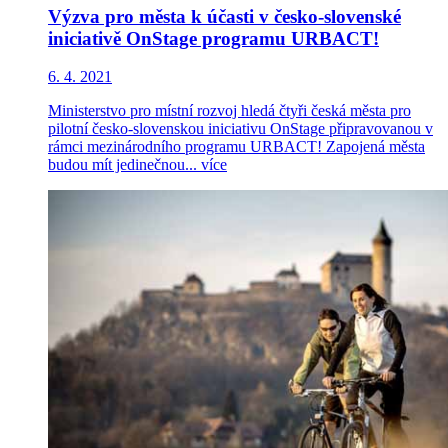
Výzva pro města k účasti v česko-slovenské
iniciativě OnStage programu URBACT!
6. 4. 2021
Ministerstvo pro místní rozvoj hledá čtyři česká města pro
pilotní česko-slovenskou iniciativu OnStage připravovanou v
rámci mezinárodního programu URBACT! Zapojená města
budou mít jedinečnou...
více