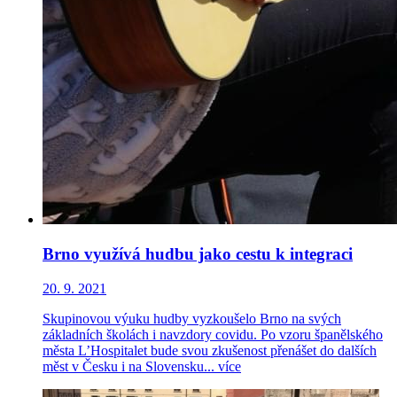
Brno využívá hudbu jako cestu k integraci
20. 9. 2021
Skupinovou výuku hudby vyzkoušelo Brno na svých
základních školách i navzdory covidu. Po vzoru španělského
města L’Hospitalet bude svou zkušenost přenášet do dalších
měst v Česku i na Slovensku...
více