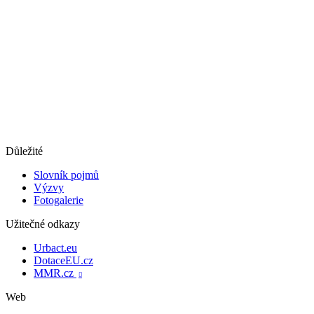
Důležité
Slovník pojmů
Výzvy
Fotogalerie
Užitečné odkazy
Urbact.eu
DotaceEU.cz
MMR.cz

Web