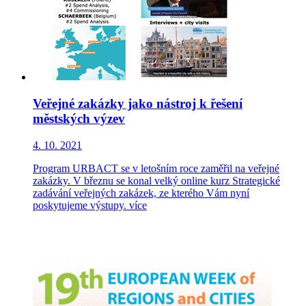
Veřejné zakázky jako nástroj k řešení
městských výzev
4. 10. 2021
Program URBACT se v letošním roce zaměřil na veřejné
zakázky. V březnu se konal velký online kurz Strategické
zadávání veřejných zakázek, ze kterého Vám nyní
poskytujeme výstupy.
více