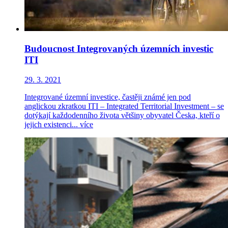
Budoucnost Integrovaných územních investic
ITI
29. 3. 2021
Integrované územní investice, častěji známé jen pod
anglickou zkratkou ITI – Integrated Territorial Investment – se
dotýkají každodenního života většiny obyvatel Česka, kteří o
jejich existenci...
více