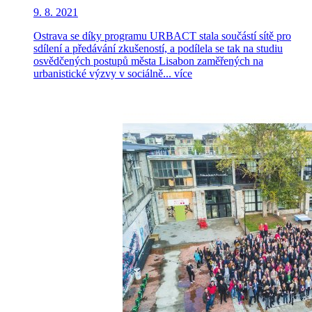
9. 8. 2021
Ostrava se díky programu URBACT stala součástí sítě pro
sdílení a předávání zkušeností, a podílela se tak na studiu
osvědčených postupů města Lisabon zaměřených na
urbanistické výzvy v sociálně...
více