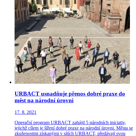
URBACT usnadňuje přenos dobré praxe do
měst na národní úrovni
17. 8. 2021
Operační program URBACT zahájil 5 národních iniciativ,
jejichž cílem je šíření dobré praxe na národní úrovni. Města se
zkušenostmi získanými v sítích URBACT, předávají svou