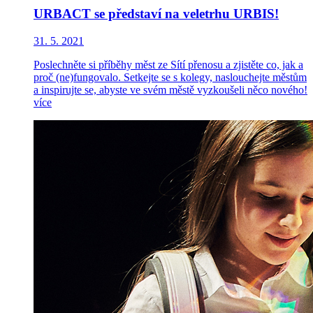
URBACT se představí na veletrhu URBIS!
31. 5. 2021
Poslechněte si příběhy měst ze Sítí přenosu a zjistěte co, jak a
proč (ne)fungovalo. Setkejte se s kolegy, naslouchejte městům
a inspirujte se, abyste ve svém městě vyzkoušeli něco nového!
více