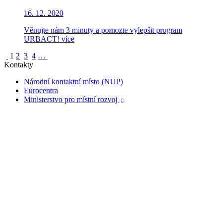
16. 12. 2020
Věnujte nám 3 minuty a pomozte vylepšit program
URBACT!
více
1
2
3
4
…
Kontakty
Národní kontaktní místo (NUP)
Eurocentra
Ministerstvo pro místní rozvoj
