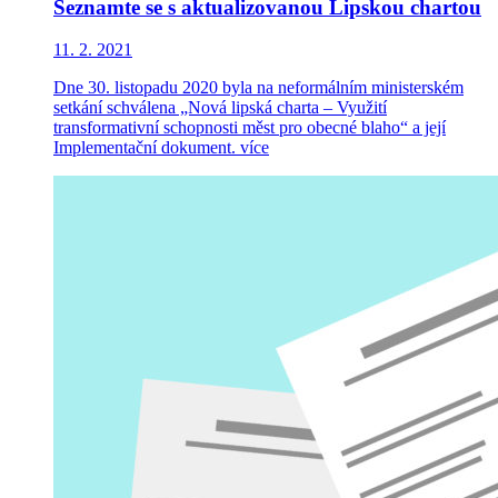
Seznamte se s aktualizovanou Lipskou chartou
11. 2. 2021
Dne 30. listopadu 2020 byla na neformálním ministerském
setkání schválena „Nová lipská charta – Využití
transformativní schopnosti měst pro obecné blaho“ a její
Implementační dokument.
více