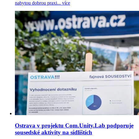
nabytou dobrou praxi...
více
Ostrava v projektu Com.Unity.Lab podporuje
sousedské aktivity na sídlištích