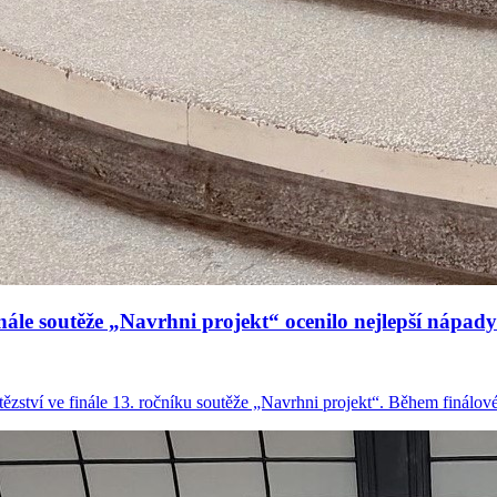
Finále soutěže „Navrhni projekt“ ocenilo nejlepší nápad
ězství ve finále 13. ročníku soutěže „Navrhni projekt“. Během finálovéh