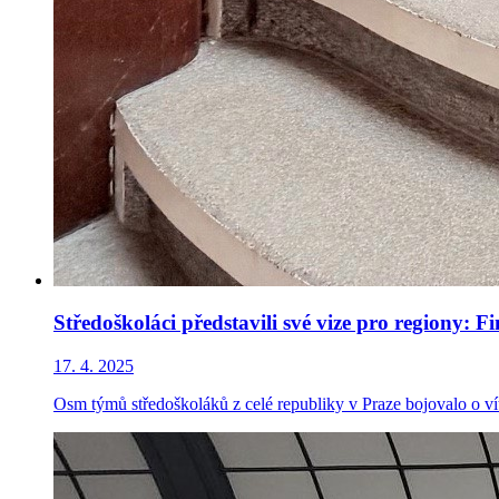
Středoškoláci představili své vize pro regiony: 
17. 4. 2025
Osm týmů středoškoláků z celé republiky v Praze bojovalo o vít