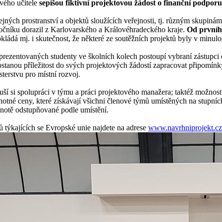
svého učitele
sepíšou fiktivní projektovou žádost o finanční podpor
ejných prostranství a objektů sloužících veřejnosti, tj. různým skupinám 
m ročníku dorazil z Karlovarského a Královéhradeckého kraje.
Od prvního
ádá mj. i skutečnost, že některé ze soutěžních projektů byly v minulos
prezentovaných studenty ve školních kolech postoupí vybraní zástupci
stanou příležitost do svých projektových žádostí zapracovat připomínky
terstvu pro místní rozvoj.
í si spolupráci v týmu a práci projektového manažera; taktéž možnost 
notné ceny, které získávají všichni členové týmů umístěných na stupních
notě odstupňované podle umístění.
ů týkajících se Evropské unie najdete na adrese
www.navrhniprojekt.cz