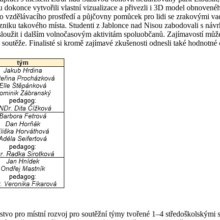
dokonce vytvořili vlastní vizualizace a přivezli i 3D model obnovenéh
vzdělávacího prostředí a půjčovny pomůcek pro lidi se zrakovými vadami
vzniku takového místa. Studenti z Jablonce nad Nisou zabodovali s náv
loužit i dalším volnočasovým aktivitám spoluobčanů. Zajímavostí může 
soutěže. Finalisté si kromě zajímavé zkušenosti odnesli také hodnotné 
tvo pro místní rozvoj pro soutěžní týmy tvořené 1–4 středoškolskými 