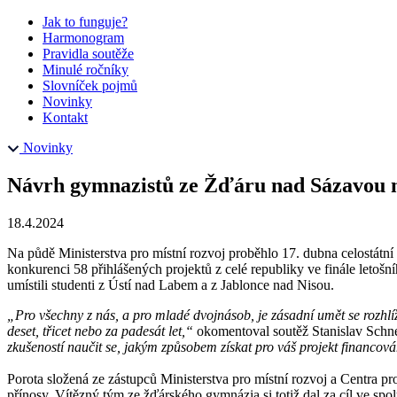
Jak to funguje?
Harmonogram
Pravidla soutěže
Minulé ročníky
Slovníček pojmů
Novinky
Kontakt
Novinky
Návrh gymnazistů ze Žďáru nad Sázavou na
18.4.2024
Na půdě Ministerstva pro místní rozvoj proběhlo 17. dubna celostátn
konkurenci 58 přihlášených projektů z celé republiky ve finále leto
umístili studenti z Ústí nad Labem a z Jablonce nad Nisou.
„Pro všechny z nás, a pro mladé dvojnásob, je zásadní umět se rozhlíž
deset, třicet nebo za padesát let,“
okomentoval soutěž Stanislav Schne
zkušeností naučit se, jakým způsobem získat pro váš projekt financová
Porota složená ze zástupců Ministerstva pro místní rozvoj a Centra pr
přínosy. Vítězný tým ze žďárského gymnázia si totiž dal za cíl ve sp