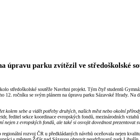
 úpravu parku zvítězil ve středoškolské so
í kolo středoškolské soutěže Navrhni projekt. Tým čtyř studentů Gymná
šního 12. ročníku se svým plánem na úpravu parku Sázavské Hrady. Na d
et kolem sebe a vidět potřeby druhých, našich měst nebo okolní přírody.
idr, ředitel sekce koordinace evropských fondů, mezinárodních vztahů 
ní nejen z evropských fondů, ale také si osvojit dovednost prezentovat 
o regionální rozvoj ČR u předkládaných návrhů oceňovala nejen kvalitu 
olupráci s městem Žďár nad Sázavou obnovit neudržovaný park Libušín, k