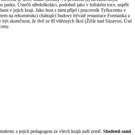
o parku. Ústečtí středoškoláci, podobně jako v loňském roce, uspěli
 v jejich kraji. Jako host s nimi přijel i pracovník Tyflocentra v
rhem na rekonstrukci chátrající budovy bývalé restaurace Formanka a
být skutečnost, že dvě ze tří vítězných škol (Žďár nad Sázavou, Ústí
ceny.
studenty a jejich pedagogem ze všech krajů naší země.
Studenti sami