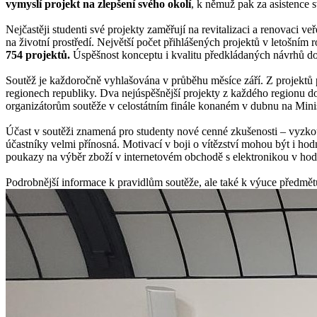
vymyslí projekt na zlepšení svého okolí
, k němuž pak za asistence 
Nejčastěji studenti své projekty zaměřují na revitalizaci a renovaci veř
na životní prostředí. Největší počet přihlášených projektů v letošní
754 projektů.
Úspěšnost konceptu i kvalitu předkládaných návrhů dokl
Soutěž je každoročně vyhlašována v průběhu měsíce září. Z projektů 
regionech republiky. Dva nejúspěšnější projekty z každého regionu do
organizátorům soutěže v celostátním finále konaném v dubnu na Minis
Účast v soutěži znamená pro studenty nové cenné zkušenosti – vyzkouš
účastníky velmi přínosná. Motivací v boji o vítězství mohou být i hod
poukazy na výběr zboží v internetovém obchodě s elektronikou v hod
Podrobnější informace k pravidlům soutěže, ale také k výuce předmět