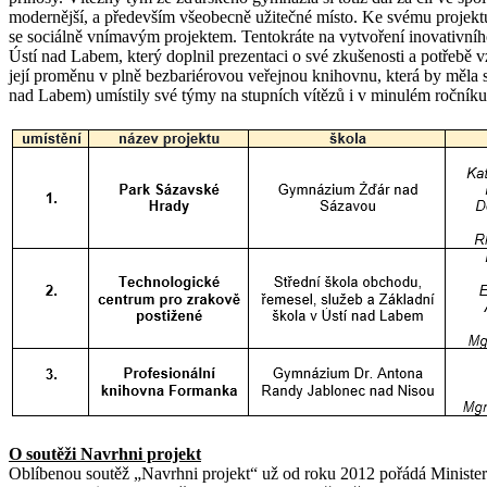
modernější, a především všeobecně užitečné místo. Ke svému projektu 
se sociálně vnímavým projektem. Tentokráte na vytvoření inovativního 
Ústí nad Labem, který doplnil prezentaci o své zkušenosti a potřebě 
její proměnu v plně bezbariérovou veřejnou knihovnu, která by měla s
nad Labem) umístily své týmy na stupních vítězů i v minulém ročníku 
O soutěži Navrhni projekt
Oblíbenou soutěž „Navrhni projekt“ už od roku 2012 pořádá Ministers