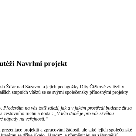
utěži Navrhni projekt
zia Žďár nad Sázavou a jejich pedagožky Dity Čížkové zvítězil v
alších stupních vítězů se se svými společensky přínosnými projekty
 Především na vás totiž záleží, jak a v jakém prostředí budeme žít za
a cestovního ruchu a dodal:
„V této době je pro vás skvělou
své nápady na veřejnosti.“
prezentace projektů a zpracování žádosti, ale také jejich společenské
terému se dříve říkalo „Hrady“, a přeměnit jej na zábavnější,