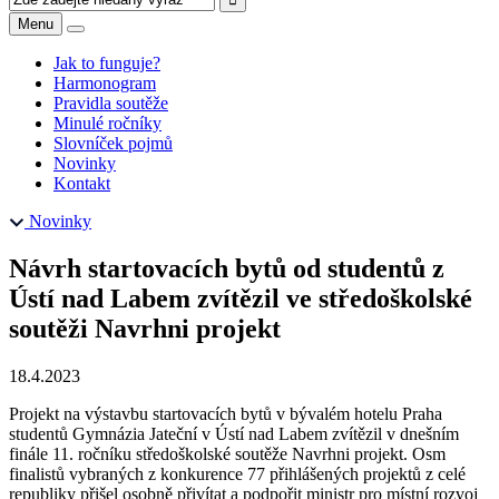
Menu
Jak to funguje?
Harmonogram
Pravidla soutěže
Minulé ročníky
Slovníček pojmů
Novinky
Kontakt
Novinky
Návrh startovacích bytů od studentů z
Ústí nad Labem zvítězil ve středoškolské
soutěži Navrhni projekt
18.4.2023
Projekt na výstavbu startovacích bytů v bývalém hotelu Praha
studentů Gymnázia Jateční v Ústí nad Labem zvítězil v dnešním
finále 11. ročníku středoškolské soutěže Navrhni projekt. Osm
finalistů vybraných z konkurence 77 přihlášených projektů z celé
republiky přišel osobně přivítat a podpořit ministr pro místní rozvoj