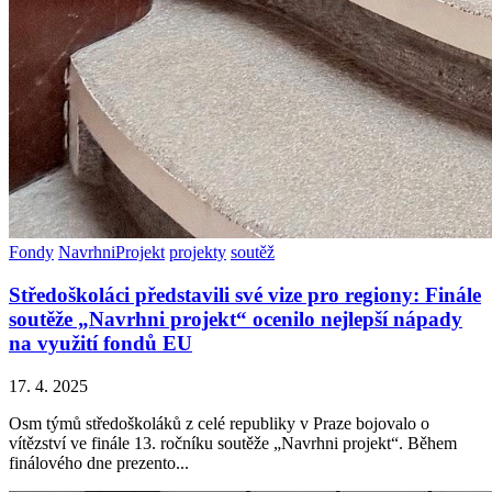
Fondy
NavrhniProjekt
projekty
soutěž
Středoškoláci představili své vize pro regiony: Finále
soutěže „Navrhni projekt“ ocenilo nejlepší nápady
na využití fondů EU
17. 4. 2025
Osm týmů středoškoláků z celé republiky v Praze bojovalo o
vítězství ve finále 13. ročníku soutěže „Navrhni projekt“. Během
finálového dne prezento...