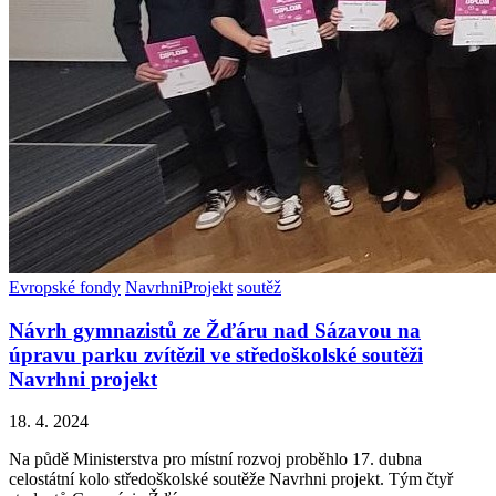
Evropské fondy
NavrhniProjekt
soutěž
Návrh gymnazistů ze Žďáru nad Sázavou na
úpravu parku zvítězil ve středoškolské soutěži
Navrhni projekt
18. 4. 2024
Na půdě Ministerstva pro místní rozvoj proběhlo 17. dubna
celostátní kolo středoškolské soutěže Navrhni projekt. Tým čtyř