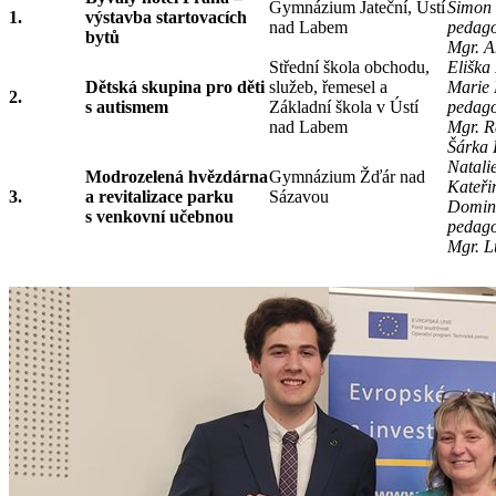
Gymnázium Jateční, Ústí
Šimon 
1.
výstavba startovacích
nad Labem
pedag
bytů
Mgr. A
Střední škola obchodu,
Eliška
Dětská skupina pro děti
služeb, řemesel a
Marie 
2.
s autismem
Základní škola v Ústí
pedag
nad Labem
Mgr. R
Šárka
Natali
Modrozelená hvězdárna
Gymnázium Žďár nad
Kateři
3.
a revitalizace parku
Sázavou
Domini
s venkovní učebnou
pedag
Mgr. L