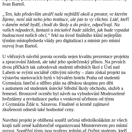
Ivan Bartoš.
„Ten, kdo především utváří naše nejbližší okolí a prostor, ve kterém
žijeme, není stát nebo jeho instituce, ale jste to vy všichni. Lidé, kteří
v daném místě bydlí, chodí do školy a do práce, odpočívají. Na
vašich nápadech, fantazii a iniciativě bude záležet, jak bude vypadat
budoucnost našich obcí,“
řekl na úvod finálního klání nejlepším
týmům místopředseda vlády pro digitalizaci a ministr pro místní
rozvoj Ivan Bartoš.
U vítězných návrhů porota ocenila nejen kvalitu prezentace projektu
a zpracování žádosti, ale také jeho společenský přínos. Na prvních
dvou příčkách tak zabodovali studenti středních škol z Ústí nad
Labem se svými sociálně citlivými návrhy – zlato získal projekt na
výstavbu startovacích bytů v bývalém hotelu Praha od studentů
Gymnázia Jateční a stříbro plán na dětskou skupinu pro děti
s autismem od studentek ústecké Střední školy obchodu, služeb a
řemesel. Bronzově oceněn byl návrh na vybudování Modrozelené
hvězdárny a revitalizace parku s venkovní učebnou od týmu
z Gymnázia Ždár n. Sázavou. Finalisté si kromě zajímavé
zkušenosti odnesli také hodnotné ceny.
Navrhni projekt je oblíbená soutěž určená středoškolákům ze všech
krajů naší země každoročně organizovaná Ministerstvem pro místní
rozvoj. Soutěžní týmy jsou tvořeny jedním až čtyřmi studenty, kteří