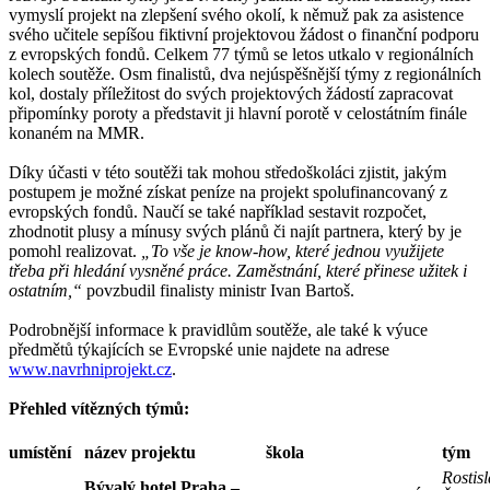
vymyslí projekt na zlepšení svého okolí, k němuž pak za asistence
svého učitele sepíšou fiktivní projektovou žádost o finanční podporu
z evropských fondů. Celkem 77 týmů se letos utkalo v regionálních
kolech soutěže. Osm finalistů, dva nejúspěšnější týmy z regionálních
kol, dostaly příležitost do svých projektových žádostí zapracovat
připomínky poroty a představit ji hlavní porotě v celostátním finále
konaném na MMR.
Díky účasti v této soutěži tak mohou středoškoláci zjistit, jakým
postupem je možné získat peníze na projekt spolufinancovaný z
evropských fondů. Naučí se také například sestavit rozpočet,
zhodnotit plusy a mínusy svých plánů či najít partnera, který by je
pomohl realizovat.
„To vše je know-how, které jednou využijete
třeba při hledání vysněné práce. Zaměstnání, které přinese užitek i
ostatním,“
povzbudil finalisty ministr Ivan Bartoš.
Podrobnější informace k pravidlům soutěže, ale také k výuce
předmětů týkajících se Evropské unie najdete na adrese
www.navrhniprojekt.cz
.
Přehled vítězných týmů:
umístění
název projektu
škola
tým
Rostisl
Bývalý hotel Praha –