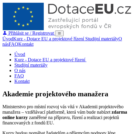
Přihlásit se / Registrovat
Úvod
Kurz - Dotace EU a projektové řízení
Studijní materiály
O
nás
FAQ
Kontakt
Úvod
Kurz - Dotace EU a projektové řízení
Studijní materiály
O nás
FAQ
Kontakt
Akademie projektového manažera
Ministerstvo pro místní rozvoj vás vítá v Akademii projektového
manažera – vzdělávací platformě, která vám bude nabízet
zdarma
online kurzy
zaměřené na přípravu, řízení a realizaci projektů
financovaných z fondů EU.
Kurzy budou pomáhat žadatelům a příjemcům podpory lépe