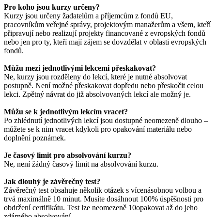
Pro koho jsou kurzy určeny?
Kurzy jsou určeny žadatelům a příjemcům z fondů EU,
pracovníkům veřejné správy, projektovým manažerům a všem, kteří
připravují nebo realizují projekty financované z evropských fondů
nebo jen pro ty, kteří mají zájem se dovzdělat v oblasti evropských
fondů.
Můžu mezi jednotlivými lekcemi přeskakovat?
Ne, kurzy jsou rozděleny do lekcí, které je nutné absolvovat
postupně. Není možné přeskakovat dopředu nebo přeskočit celou
lekci. Zpětný návrat do již absolvovaných lekcí ale možný je.
Můžu se k jednotlivým lekcím vracet?
Po zhlédnutí jednotlivých lekcí jsou dostupné neomezeně dlouho –
můžete se k nim vracet kdykoli pro opakování materiálu nebo
doplnění poznámek.
Je časový limit pro absolvování kurzu?
Ne, není žádný časový limit na absolvování kurzu.
Jak dlouhý je závěrečný test?
Závěrečný test obsahuje několik otázek s vícenásobnou volbou a
trvá maximálně 10 minut. Musíte dosáhnout 100% úspěšnosti pro
obdržení certifikátu. Test lze neomezeně 10opakovat až do jeho
zdárného absolvování.