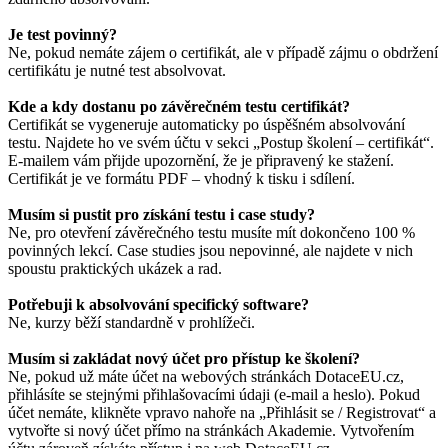
Je test povinný?
Ne, pokud nemáte zájem o certifikát, ale v případě zájmu o obdržení
certifikátu je nutné test absolvovat.
Kde a kdy dostanu po závěrečném testu certifikát?
Certifikát se vygeneruje automaticky po úspěšném absolvování
testu. Najdete ho ve svém účtu v sekci „Postup školení – certifikát“.
E-mailem vám přijde upozornění, že je připravený ke stažení.
Certifikát je ve formátu PDF – vhodný k tisku i sdílení.
Musím si pustit pro získání testu i case study?
Ne, pro otevření závěrečného testu musíte mít dokončeno 100 %
povinných lekcí. Case studies jsou nepovinné, ale najdete v nich
spoustu praktických ukázek a rad.
Potřebuji k absolvování specifický software?
Ne, kurzy běží standardně v prohlížeči.
Musím si zakládat nový účet pro přístup ke školení?
Ne, pokud už máte účet na webových stránkách DotaceEU.cz,
přihlásíte se stejnými přihlašovacími údaji (e-mail a heslo). Pokud
účet nemáte, klikněte vpravo nahoře na „Přihlásit se / Registrovat“ a
vytvořte si nový účet přímo na stránkách Akademie. Vytvořením