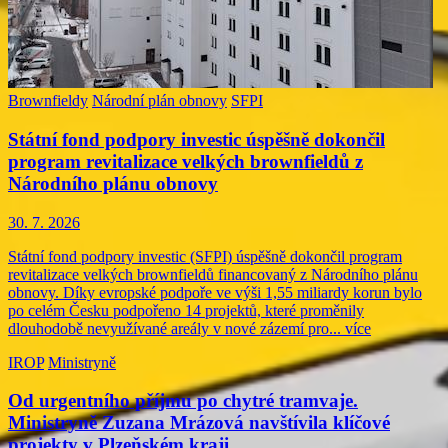
Brownfieldy
Národní plán obnovy
SFPI
Státní fond podpory investic úspěšně dokončil
program revitalizace velkých brownfieldů z
Národního plánu obnovy
30. 7. 2026
Státní fond podpory investic (SFPI) úspěšně dokončil program
revitalizace velkých brownfieldů financovaný z Národního plánu
obnovy. Díky evropské podpoře ve výši 1,55 miliardy korun bylo
po celém Česku podpořeno 14 projektů, které proměnily
dlouhodobě nevyužívané areály v nové zázemí pro...
více
IROP
Ministryně
Od urgentního příjmu po chytré tramvaje.
Ministryně Zuzana Mrázová navštívila klíčové
projekty v Plzeňském kraji