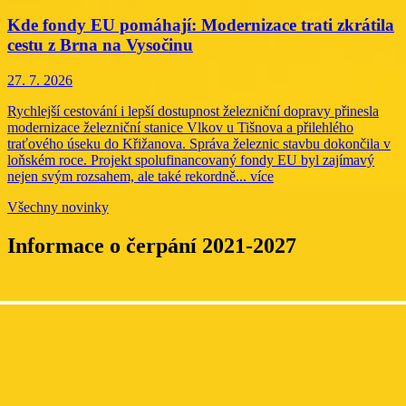
Kde fondy EU pomáhají: Modernizace trati zkrátila
cestu z Brna na Vysočinu
27. 7. 2026
Rychlejší cestování i lepší dostupnost železniční dopravy přinesla
modernizace železniční stanice Vlkov u Tišnova a přilehlého
traťového úseku do Křižanova. Správa železnic stavbu dokončila v
loňském roce. Projekt spolufinancovaný fondy EU byl zajímavý
nejen svým rozsahem, ale také rekordně...
více
Všechny novinky
Informace o čerpání 2021-2027