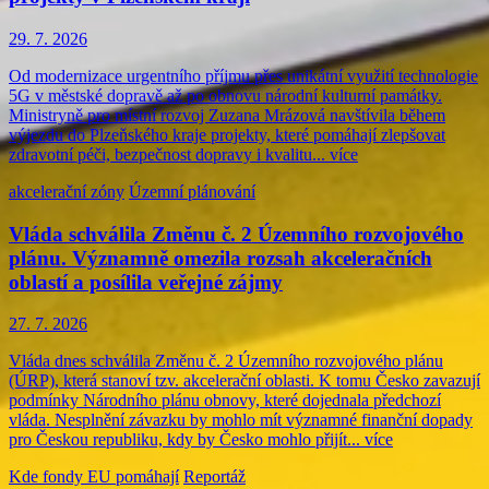
29. 7. 2026
Od modernizace urgentního příjmu přes unikátní využití technologie
5G v městské dopravě až po obnovu národní kulturní památky.
Ministryně pro místní rozvoj Zuzana Mrázová navštívila během
výjezdu do Plzeňského kraje projekty, které pomáhají zlepšovat
zdravotní péči, bezpečnost dopravy i kvalitu...
více
akcelerační zóny
Územní plánování
Vláda schválila Změnu č. 2 Územního rozvojového
plánu. Významně omezila rozsah akceleračních
oblastí a posílila veřejné zájmy
27. 7. 2026
Vláda dnes schválila Změnu č. 2 Územního rozvojového plánu
(ÚRP), která stanoví tzv. akcelerační oblasti. K tomu Česko zavazují
podmínky Národního plánu obnovy, které dojednala předchozí
vláda. Nesplnění závazku by mohlo mít významné finanční dopady
pro Českou republiku, kdy by Česko mohlo přijít...
více
Kde fondy EU pomáhají
Reportáž