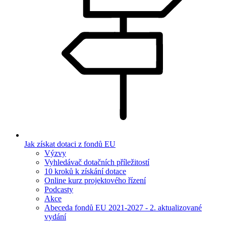
Jak získat dotaci z fondů EU
Výzvy
Vyhledávač dotačních příležitostí
10 kroků k získání dotace
Online kurz projektového řízení
Podcasty
Akce
Abeceda fondů EU 2021-2027 - 2. aktualizované
vydání