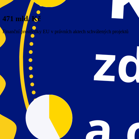
471 mld. Kč
Finanční prostředky EU v právních aktech schválených projektů