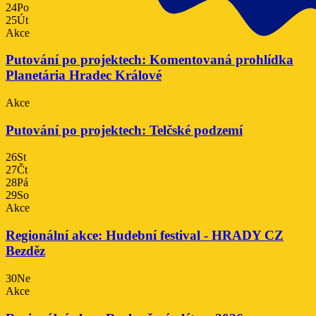
24
Po
25
Út
Akce
Putování po projektech: Komentovaná prohlídka
Planetária Hradec Králové
Akce
Putování po projektech: Telčské podzemí
26
St
27
Čt
28
Pá
29
So
Akce
Regionální akce: Hudební festival - HRADY CZ
Bezděz
30
Ne
Akce