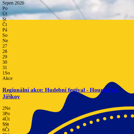
Srpen
2026
Po
Út
St
Čt
Pá
So
Ne
27
28
29
30
31
1
So
Akce
Regionální akce: Hudební festival - HoumrFest
Jiříkov
2
Ne
3
Po
4
Út
<
>
5
St
6
Čt