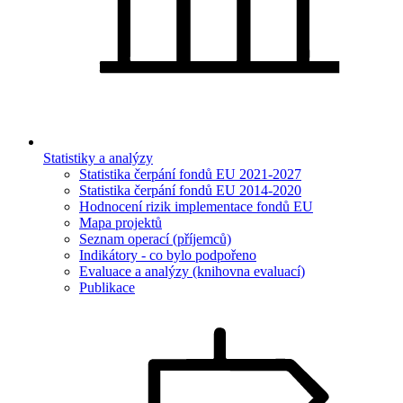
Statistiky a analýzy
Statistika čerpání fondů EU 2021-2027
Statistika čerpání fondů EU 2014-2020
Hodnocení rizik implementace fondů EU
Mapa projektů
Seznam operací (příjemců)
Indikátory - co bylo podpořeno
Evaluace a analýzy (knihovna evaluací)
Publikace