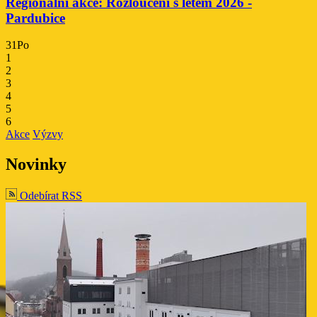
Regionální akce: Rozloučení s létem 2026 -
Pardubice
31
Po
1
2
3
4
5
6
Akce
Výzvy
Novinky
Odebírat RSS