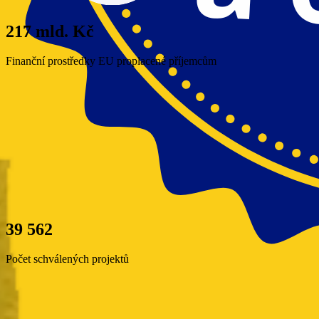
217 mld. Kč
Finanční prostředky EU proplacené příjemcům
39 562
Počet schválených projektů