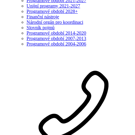
Programové období 2021-2027
Unijní programy 2021-2027
Programové období 2028+
Finanční nástroje
Národní orgán pro koordinaci
Slovník pojmů
Programové období 2014-2020
Programové období 2007-2013
Programové období 2004-2006