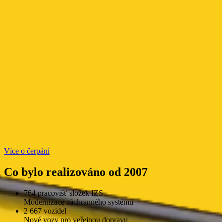
Více o čerpání
Co bylo realizováno od 2007
764 pracovišť složek IZS
Modernizace záchranného systému
2 667 vozidel
Nové vozy pro veřejnou dopravu