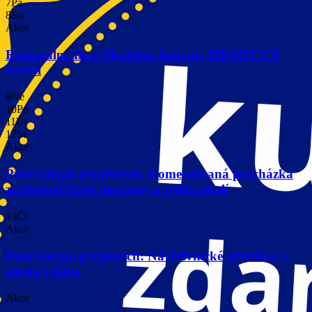
7
Pá
8
So
Akce
Regionální akce: Hudební festival - HRADY CZ
Veveří
9
Ne
10
Po
11
Út
12
St
Akce
Putování po projektech: Komentovaná procházka
za historií Staré plovárny a jejího okolí
13
Čt
Akce
Putování po projektech: Návštěvnické středisko a
stezka Olšina
Akce