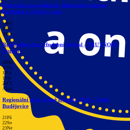
Putování po projektech: Historické centrum
Pardubic a Tyršovy sady
14
Pá
15
So
Akce
Regionální akce: Hudební festival - TRUTNOFF
Trutnov
16
Ne
17
Po
18
Út
19
St
20
Čt
Akce
Regionální akce: Země živitelka 2026 - České
Budějovice
21
Pá
22
So
23
Ne