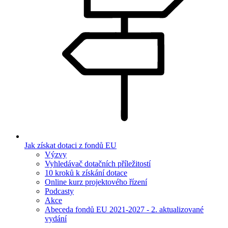
Jak získat dotaci z fondů EU
Výzvy
Vyhledávač dotačních příležitostí
10 kroků k získání dotace
Online kurz projektového řízení
Podcasty
Akce
Abeceda fondů EU 2021-2027 - 2. aktualizované
vydání