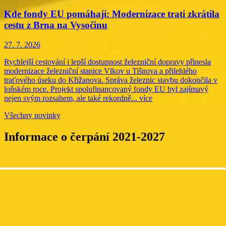
Kde fondy EU pomáhají: Modernizace trati zkrátila
cestu z Brna na Vysočinu
27. 7. 2026
Rychlejší cestování i lepší dostupnost železniční dopravy přinesla
modernizace železniční stanice Vlkov u Tišnova a přilehlého
traťového úseku do Křižanova. Správa železnic stavbu dokončila v
loňském roce. Projekt spolufinancovaný fondy EU byl zajímavý
nejen svým rozsahem, ale také rekordně...
více
Všechny novinky
Informace o čerpání 2021-2027