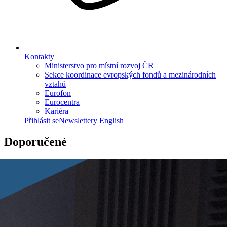
Kontakty
Ministerstvo pro místní rozvoj ČR
Sekce koordinace evropských fondů a mezinárodních
vztahů
Eurofon
Eurocentra
Kariéra
Přihlásit se
Newslettery
English
Doporučené