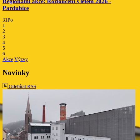
Regionální akce: Rozloučení s létem 2026 -
Pardubice
31
Po
1
2
3
4
5
6
ti
Akce
Výzvy
Novinky
ti
Odebírat RSS