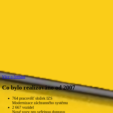
Více o čerpání
Co bylo realizováno od 2007
764 pracovišť složek IZS
Modernizace záchranného systému
2 667 vozidel
Nové vozy pro veřejnou dopravu