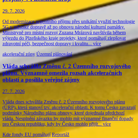
29. 7. 2026
Od modernizace urgentního příjmu přes unikátní využití technologie
5G v městské dopravě až po obnovu národní kulturní památky.
Ministryně pro místní rozvoj Zuzana Mrázová navštívila během
výjezdu do Plzeňského kraje projekty, které pomáhají zlepšovat
zdravotní péči, bezpečnost dopravy i kvalitu...
více
akcelerační zóny
Územní plánování
Vláda schválila Změnu č. 2 Územního rozvojového
plánu. Významně omezila rozsah akceleračních
oblastí a posílila veřejné zájmy
27. 7. 2026
Vláda dnes schválila Změnu č. 2 Územního rozvojového plánu
(ÚRP), která stanoví tzv. akcelerační oblasti. K tomu Česko zavazují
podmínky Národního plánu obnovy, které dojednala předchozí
vláda. Nesplnění závazku by mohlo mít významné finanční dopady
pro Českou republiku, kdy by Česko mohlo přijít...
více
Kde fondy EU pomáhají
Reportáž