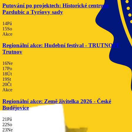
Putování po projektech: Historické centrum
Pardubic a Tyršovy sady
14
Pá
15
So
Akce
Regionální akce: Hudební festival - TRUTNOFF
Trutnov
16
Ne
17
Po
18
Út
19
St
20
Čt
Akce
Regionální akce: Země živitelka 2026 - České
Budějovice
21
Pá
22
So
23
Ne