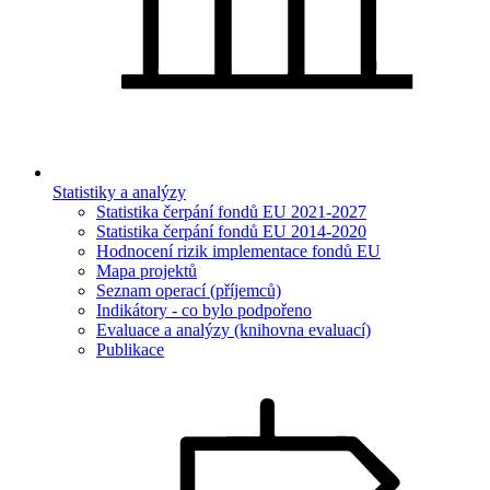
Statistiky a analýzy
Statistika čerpání fondů EU 2021-2027
Statistika čerpání fondů EU 2014-2020
Hodnocení rizik implementace fondů EU
Mapa projektů
Seznam operací (příjemců)
Indikátory - co bylo podpořeno
Evaluace a analýzy (knihovna evaluací)
Publikace