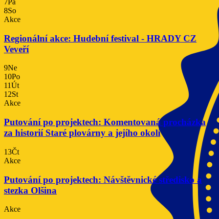
7
Pá
8
So
Akce
Regionální akce: Hudební festival - HRADY CZ
Veveří
9
Ne
10
Po
11
Út
12
St
Akce
Putování po projektech: Komentovaná procházka
za historií Staré plovárny a jejího okolí
13
Čt
Akce
Putování po projektech: Návštěvnické středisko a
stezka Olšina
Akce