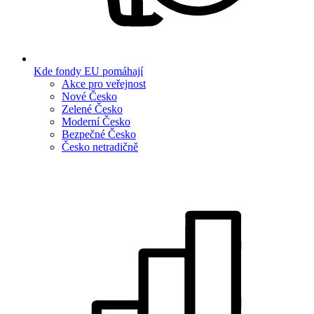
Kde fondy EU pomáhají
Akce pro veřejnost
Nové Česko
Zelené Česko
Moderní Česko
Bezpečné Česko
Česko netradičně