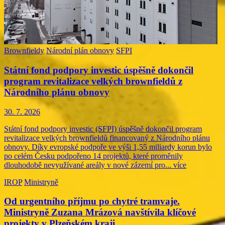
Brownfieldy
Národní plán obnovy
SFPI
Státní fond podpory investic úspěšně dokončil
program revitalizace velkých brownfieldů z
Národního plánu obnovy
30. 7. 2026
Státní fond podpory investic (SFPI) úspěšně dokončil program
revitalizace velkých brownfieldů financovaný z Národního plánu
obnovy. Díky evropské podpoře ve výši 1,55 miliardy korun bylo
po celém Česku podpořeno 14 projektů, které proměnily
dlouhodobě nevyužívané areály v nové zázemí pro...
více
IROP
Ministryně
Od urgentního příjmu po chytré tramvaje.
Ministryně Zuzana Mrázová navštívila klíčové
projekty v Plzeňském kraji