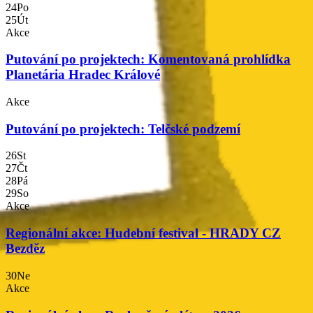
24
Po
25
Út
Akce
Putování po projektech: Komentovaná prohlídka
Planetária Hradec Králové
Akce
Putování po projektech: Telčské podzemí
00
26
St
27
Čt
28
Pá
29
So
mocí
Akce
Regionální akce: Hudební festival - HRADY CZ
mocí
Bezděz
30
Ne
Akce