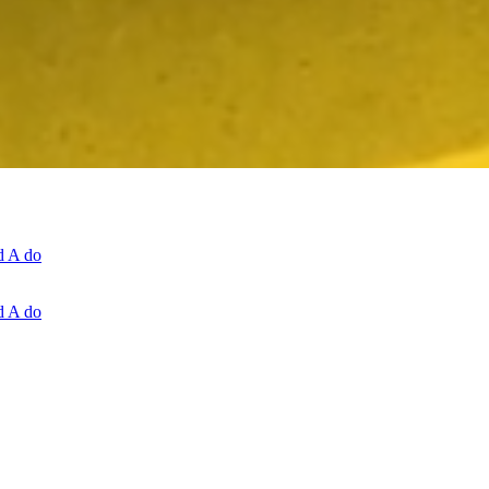
d A do
d A do