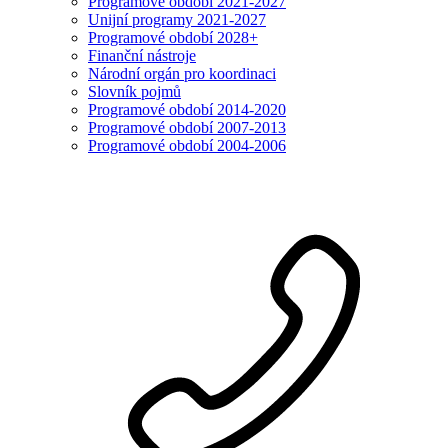
Programové období 2021-2027
Unijní programy 2021-2027
Programové období 2028+
Finanční nástroje
Národní orgán pro koordinaci
Slovník pojmů
Programové období 2014-2020
Programové období 2007-2013
Programové období 2004-2006