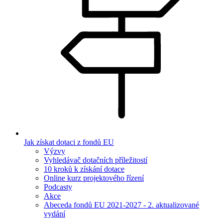
Jak získat dotaci z fondů EU
Výzvy
Vyhledávač dotačních příležitostí
10 kroků k získání dotace
Online kurz projektového řízení
Podcasty
Akce
Abeceda fondů EU 2021-2027 - 2. aktualizované
vydání