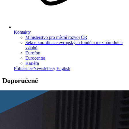
Kontakty
Ministerstvo pro místní rozvoj ČR
Sekce koordinace evropských fondů a mezinárodních
vztahů
Eurofon
Eurocentra
Kariéra
Přihlásit se
Newslettery
English
Doporučené