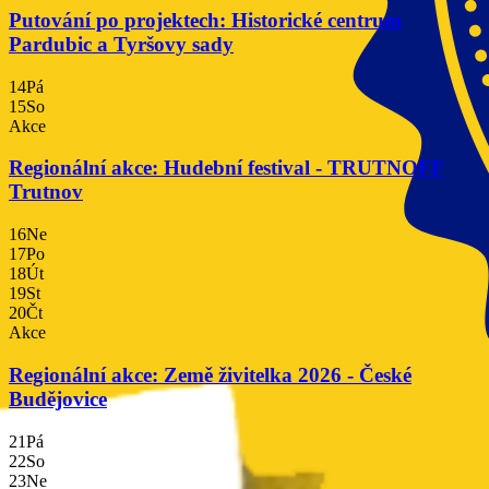
Putování po projektech: Historické centrum
Pardubic a Tyršovy sady
14
Pá
15
So
Akce
Regionální akce: Hudební festival - TRUTNOFF
Trutnov
16
Ne
17
Po
18
Út
19
St
20
Čt
Akce
Regionální akce: Země živitelka 2026 - České
Budějovice
21
Pá
22
So
23
Ne