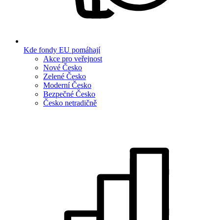
Kde fondy EU pomáhají
Akce pro veřejnost
Nové Česko
Zelené Česko
Moderní Česko
Bezpečné Česko
Česko netradičně