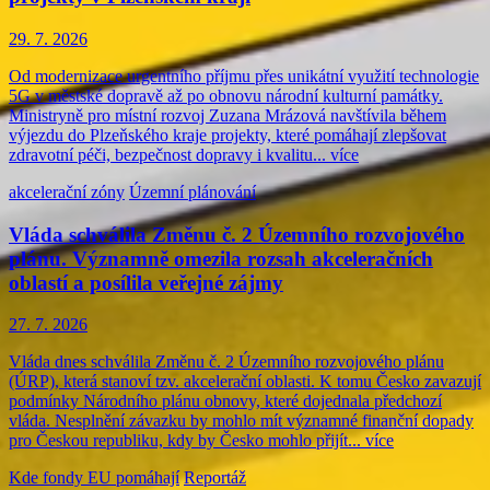
29. 7. 2026
Od modernizace urgentního příjmu přes unikátní využití technologie
5G v městské dopravě až po obnovu národní kulturní památky.
Ministryně pro místní rozvoj Zuzana Mrázová navštívila během
výjezdu do Plzeňského kraje projekty, které pomáhají zlepšovat
zdravotní péči, bezpečnost dopravy i kvalitu...
více
akcelerační zóny
Územní plánování
Vláda schválila Změnu č. 2 Územního rozvojového
plánu. Významně omezila rozsah akceleračních
oblastí a posílila veřejné zájmy
27. 7. 2026
Vláda dnes schválila Změnu č. 2 Územního rozvojového plánu
(ÚRP), která stanoví tzv. akcelerační oblasti. K tomu Česko zavazují
podmínky Národního plánu obnovy, které dojednala předchozí
vláda. Nesplnění závazku by mohlo mít významné finanční dopady
pro Českou republiku, kdy by Česko mohlo přijít...
více
Kde fondy EU pomáhají
Reportáž