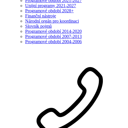
Programové období 2021-2027
Unijní programy 2021-2027
Programové období 2028+
Finanční nástroje
Národní orgán pro koordinaci
Slovník pojmů
Programové období 2014-2020
Programové období 2007-2013
Programové období 2004-2006