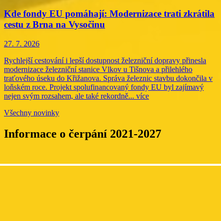
Kde fondy EU pomáhají: Modernizace trati zkrátila
cestu z Brna na Vysočinu
27. 7. 2026
Rychlejší cestování i lepší dostupnost železniční dopravy přinesla
modernizace železniční stanice Vlkov u Tišnova a přilehlého
traťového úseku do Křižanova. Správa železnic stavbu dokončila v
loňském roce. Projekt spolufinancovaný fondy EU byl zajímavý
nejen svým rozsahem, ale také rekordně...
více
Všechny novinky
Informace o čerpání 2021-2027