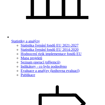
Statistiky a analýzy
Statistika čerpání fondů EU 2021-2027
Statistika čerpání fondů EU 2014-2020
Hodnocení rizik implementace fondů EU
Mapa projektů
Seznam operací (příjemců)
Indikátory - co bylo podpořeno
Evaluace a analýzy (knihovna evaluací)
Publikace