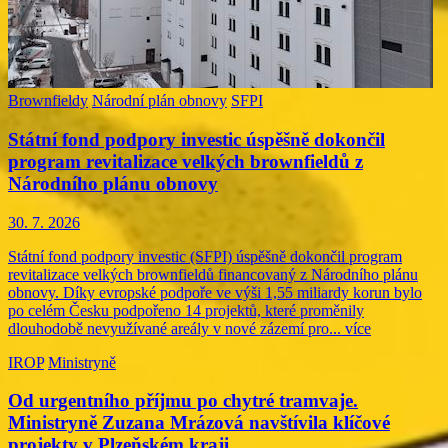
Brownfieldy
Národní plán obnovy
SFPI
Státní fond podpory investic úspěšně dokončil
program revitalizace velkých brownfieldů z
Národního plánu obnovy
30. 7. 2026
Státní fond podpory investic (SFPI) úspěšně dokončil program
revitalizace velkých brownfieldů financovaný z Národního plánu
obnovy. Díky evropské podpoře ve výši 1,55 miliardy korun bylo
po celém Česku podpořeno 14 projektů, které proměnily
dlouhodobě nevyužívané areály v nové zázemí pro...
více
IROP
Ministryně
Od urgentního příjmu po chytré tramvaje.
Ministryně Zuzana Mrázová navštívila klíčové
projekty v Plzeňském kraji