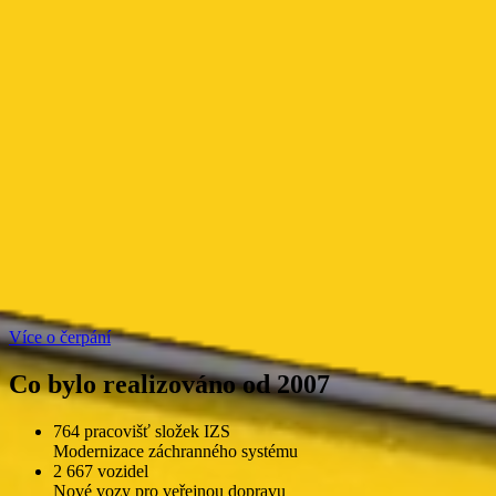
Více o čerpání
Co bylo realizováno od 2007
764 pracovišť složek IZS
Modernizace záchranného systému
2 667 vozidel
Nové vozy pro veřejnou dopravu