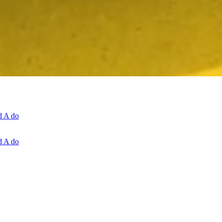
d A do
d A do