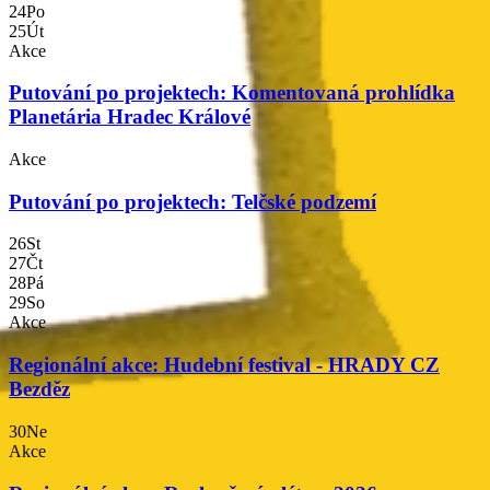
24
Po
25
Út
Akce
Putování po projektech: Komentovaná prohlídka
Planetária Hradec Králové
Akce
Putování po projektech: Telčské podzemí
00
26
St
27
Čt
28
Pá
29
So
mocí
Akce
Regionální akce: Hudební festival - HRADY CZ
mocí
Bezděz
30
Ne
Akce