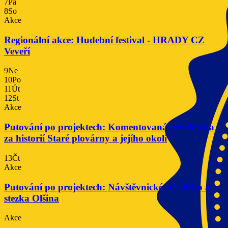
7
Pá
8
So
Akce
Regionální akce: Hudební festival - HRADY CZ
Veveří
9
Ne
10
Po
11
Út
12
St
Akce
Putování po projektech: Komentovaná procházka
za historií Staré plovárny a jejího okolí
13
Čt
Akce
Putování po projektech: Návštěvnické středisko a
stezka Olšina
Akce