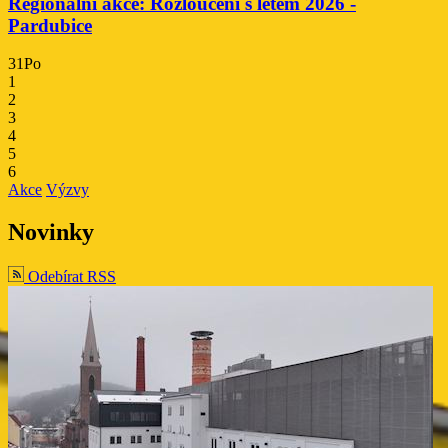
Regionální akce: Rozloučení s létem 2026 -
Pardubice
31
Po
1
2
3
4
5
6
ti
Akce
Výzvy
Novinky
ti
Odebírat RSS