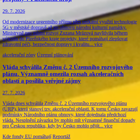
29. 7. 2026
Od modernizace urgentního příjmu přes unikátní využití technologie
5G v městské dopravě až po obnovu národní kulturní památky.
Ministryně pro místní rozvoj Zuzana Mrázová navštívila během
výjezdu do Plzeňského kraje projekty, které pomáhají zlepšovat
zdravotní péči, bezpečnost dopravy i kvalitu...
více
akcelerační zóny
Územní plánování
Vláda schválila Změnu č. 2 Územního rozvojového
plánu. Významně omezila rozsah akceleračních
oblastí a posílila veřejné zájmy
27. 7. 2026
Vláda dnes schválila Změnu č. 2 Územního rozvojového plánu
(ÚRP), která stanoví tzv. akcelerační oblasti. K tomu Česko zavazují
podmínky Národního plánu obnovy, které dojednala předchozí
vláda. Nesplnění závazku by mohlo mít významné finanční dopady
pro Českou republiku, kdy by Česko mohlo přijít...
více
Kde fondy EU pomáhají
Reportáž