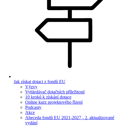
Jak získat dotaci z fondů EU
Výzvy
Vyhledávač dotačních příležitostí
10 kroků k získání dotace
Online kurz projektového řízení
Podcasty
Akce
Abeceda fondů EU 2021-2027 - 2. aktualizované
vydání