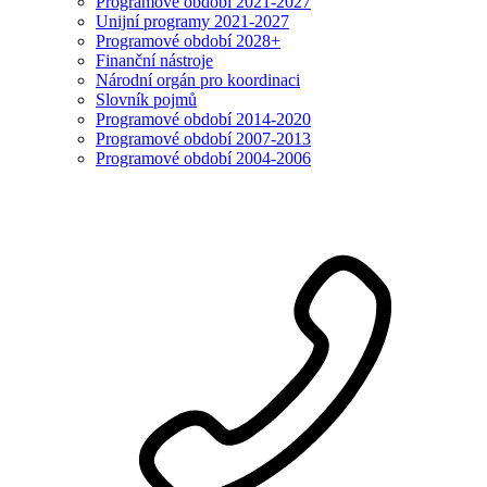
Programové období 2021-2027
Unijní programy 2021-2027
Programové období 2028+
Finanční nástroje
Národní orgán pro koordinaci
Slovník pojmů
Programové období 2014-2020
Programové období 2007-2013
Programové období 2004-2006