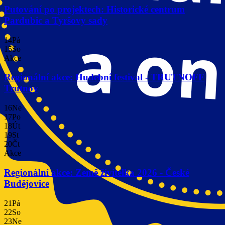
Putování po projektech: Historické centrum
Pardubic a Tyršovy sady
14
Pá
15
So
Akce
Regionální akce: Hudební festival - TRUTNOFF
Trutnov
16
Ne
17
Po
18
Út
19
St
20
Čt
Akce
Regionální akce: Země živitelka 2026 - České
Budějovice
21
Pá
22
So
23
Ne