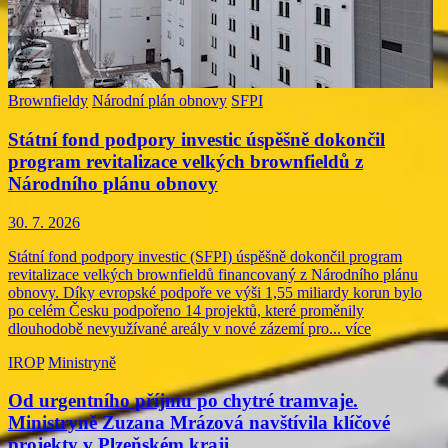
Brownfieldy
Národní plán obnovy
SFPI
Státní fond podpory investic úspěšně dokončil
program revitalizace velkých brownfieldů z
Národního plánu obnovy
30. 7. 2026
Státní fond podpory investic (SFPI) úspěšně dokončil program
revitalizace velkých brownfieldů financovaný z Národního plánu
obnovy. Díky evropské podpoře ve výši 1,55 miliardy korun bylo
po celém Česku podpořeno 14 projektů, které proměnily
dlouhodobě nevyužívané areály v nové zázemí pro...
více
IROP
Ministryně
Od urgentního příjmu po chytré tramvaje.
Ministryně Zuzana Mrázová navštívila klíčové
projekty v Plzeňském kraji