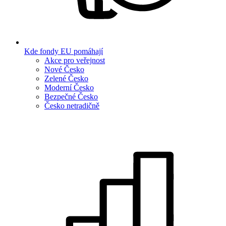
Kde fondy EU pomáhají
Akce pro veřejnost
Nové Česko
Zelené Česko
Moderní Česko
Bezpečné Česko
Česko netradičně