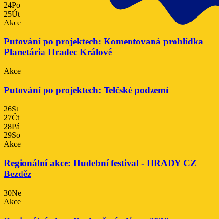
24
Po
25
Út
Akce
Putování po projektech: Komentovaná prohlídka
Planetária Hradec Králové
Akce
Putování po projektech: Telčské podzemí
26
St
27
Čt
28
Pá
29
So
Akce
Regionální akce: Hudební festival - HRADY CZ
Bezděz
30
Ne
Akce