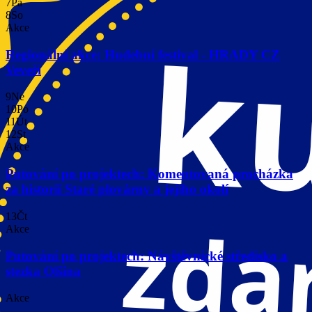
7
Pá
8
So
Akce
Regionální akce: Hudební festival - HRADY CZ
Veveří
9
Ne
10
Po
11
Út
12
St
Akce
Putování po projektech: Komentovaná procházka
za historií Staré plovárny a jejího okolí
13
Čt
Akce
Putování po projektech: Návštěvnické středisko a
stezka Olšina
Akce