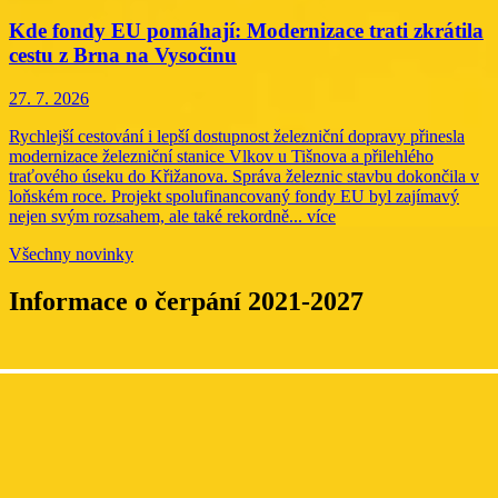
Kde fondy EU pomáhají: Modernizace trati zkrátila
cestu z Brna na Vysočinu
27. 7. 2026
Rychlejší cestování i lepší dostupnost železniční dopravy přinesla
modernizace železniční stanice Vlkov u Tišnova a přilehlého
traťového úseku do Křižanova. Správa železnic stavbu dokončila v
loňském roce. Projekt spolufinancovaný fondy EU byl zajímavý
nejen svým rozsahem, ale také rekordně...
více
Všechny novinky
Informace o čerpání 2021-2027