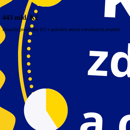
443 mld. Kč
Finanční prostředky EU v právních aktech schválených projektů