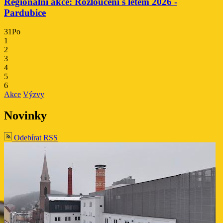
Regionální akce: Rozloučení s létem 2026 -
Pardubice
31
Po
1
2
3
4
5
6
Akce
Výzvy
Novinky
Odebírat RSS