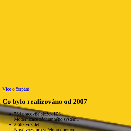
Více o čerpání
Co bylo realizováno od 2007
764 pracovišť složek IZS
Modernizace záchranného systému
2 667 vozidel
Nové vozy pro veřejnou dopravu