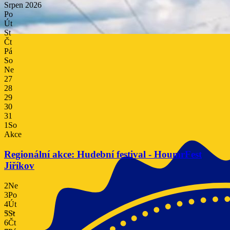
Srpen
2026
Po
Út
St
Čt
Pá
So
Ne
27
28
29
30
31
1
So
Akce
Regionální akce: Hudební festival - HoumrFest
Jiříkov
2
Ne
3
Po
4
Út
<
>
5
St
6
Čt