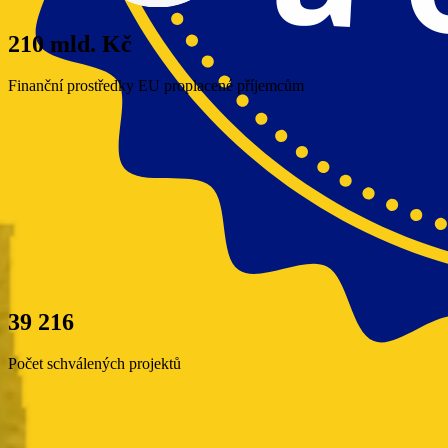
210 mld. Kč
Finanční prostředky EU proplacené příjemcům
39 216
Počet schválených projektů