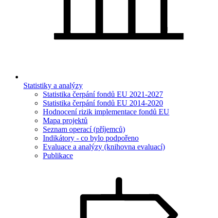
Statistiky a analýzy
Statistika čerpání fondů EU 2021-2027
Statistika čerpání fondů EU 2014-2020
Hodnocení rizik implementace fondů EU
Mapa projektů
Seznam operací (příjemců)
Indikátory - co bylo podpořeno
Evaluace a analýzy (knihovna evaluací)
Publikace