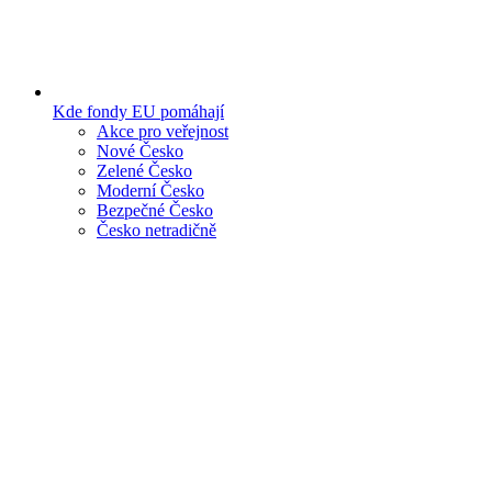
Kde fondy EU pomáhají
Akce pro veřejnost
Nové Česko
Zelené Česko
Moderní Česko
Bezpečné Česko
Česko netradičně