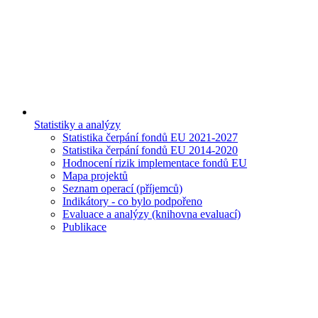
Statistiky a analýzy
Statistika čerpání fondů EU 2021-2027
Statistika čerpání fondů EU 2014-2020
Hodnocení rizik implementace fondů EU
Mapa projektů
Seznam operací (příjemců)
Indikátory - co bylo podpořeno
Evaluace a analýzy (knihovna evaluací)
Publikace