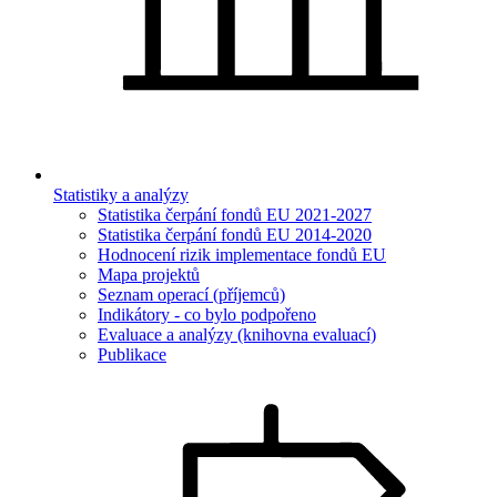
Statistiky a analýzy
Statistika čerpání fondů EU 2021-2027
Statistika čerpání fondů EU 2014-2020
Hodnocení rizik implementace fondů EU
Mapa projektů
Seznam operací (příjemců)
Indikátory - co bylo podpořeno
Evaluace a analýzy (knihovna evaluací)
Publikace