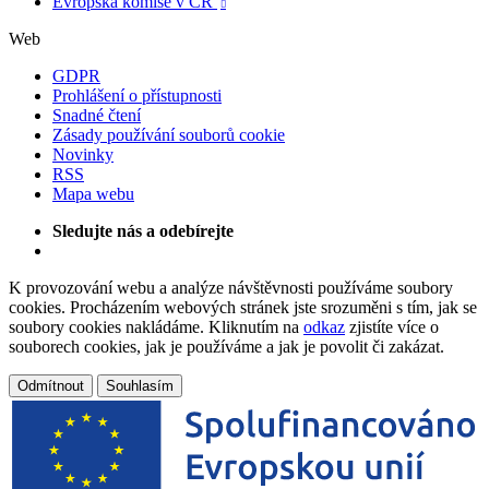
Evropská komise v ČR

Web
GDPR
Prohlášení o přístupnosti
Snadné čtení
Zásady používání souborů cookie
Novinky
RSS
Mapa webu
Sledujte nás a odebírejte
K provozování webu a analýze návštěvnosti používáme soubory
cookies. Procházením webových stránek jste srozuměni s tím, jak se
soubory cookies nakládáme. Kliknutím na
odkaz
zjistíte více o
souborech cookies, jak je používáme a jak je povolit či zakázat.
Odmítnout
Souhlasím