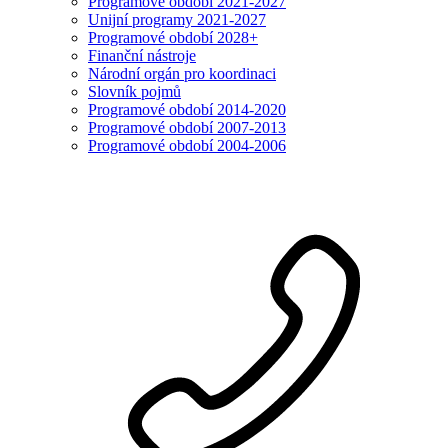
Programové období 2021-2027
Unijní programy 2021-2027
Programové období 2028+
Finanční nástroje
Národní orgán pro koordinaci
Slovník pojmů
Programové období 2014-2020
Programové období 2007-2013
Programové období 2004-2006