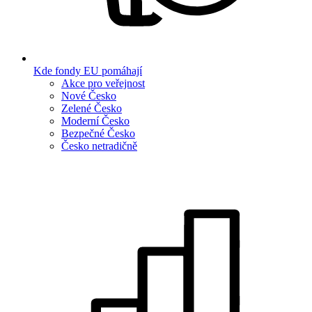
Kde fondy EU pomáhají
Akce pro veřejnost
Nové Česko
Zelené Česko
Moderní Česko
Bezpečné Česko
Česko netradičně