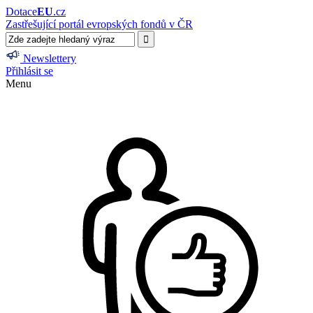
Dotace
EU
.cz
Zastřešující portál evropských fondů v ČR
Newslettery
Přihlásit se
Menu