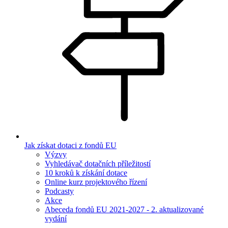
Jak získat dotaci z fondů EU
Výzvy
Vyhledávač dotačních příležitostí
10 kroků k získání dotace
Online kurz projektového řízení
Podcasty
Akce
Abeceda fondů EU 2021-2027 - 2. aktualizované
vydání