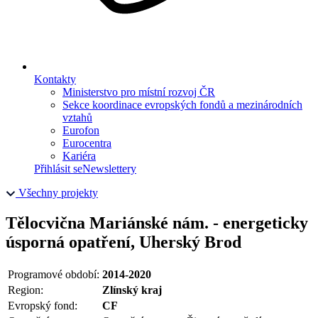
Kontakty
Ministerstvo pro místní rozvoj ČR
Sekce koordinace evropských fondů a mezinárodních
vztahů
Eurofon
Eurocentra
Kariéra
Přihlásit se
Newslettery
Všechny projekty
Tělocvična Mariánské nám. - energeticky
úsporná opatření, Uherský Brod
Programové období:
2014-2020
Region:
Zlínský kraj
Evropský fond:
CF