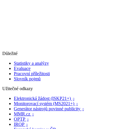
Důležité
Statistiky a analýzy
Evaluace
Pracovní příležitosti
Slovník pojmů
Užitečné odkazy
Elektronická žádost (ISKP21+)

Monitorovací systém (MS2021+)

Generátor nástrojů povinné publicity

MMR.cz

OPTP

IROP
