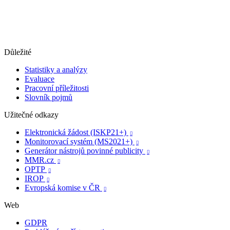
Důležité
Statistiky a analýzy
Evaluace
Pracovní příležitosti
Slovník pojmů
Užitečné odkazy
Elektronická žádost (ISKP21+)

Monitorovací systém (MS2021+)

Generátor nástrojů povinné publicity

MMR.cz

OPTP

IROP

Evropská komise v ČR

Web
GDPR