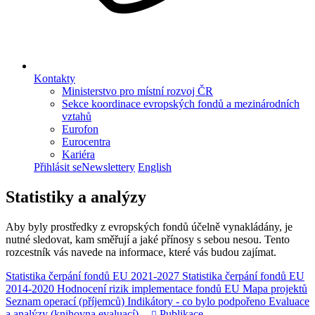
Kontakty
Ministerstvo pro místní rozvoj ČR
Sekce koordinace evropských fondů a mezinárodních
vztahů
Eurofon
Eurocentra
Kariéra
Přihlásit se
Newslettery
English
Statistiky a analýzy
Aby byly prostředky z evropských fondů účelně vynakládány, je
nutné sledovat, kam směřují a jaké přínosy s sebou nesou. Tento
rozcestník vás navede na informace, které vás budou zajímat.
Statistika čerpání fondů EU 2021-2027
Statistika čerpání fondů EU
2014-2020
Hodnocení rizik implementace fondů EU
Mapa projektů
Seznam operací (příjemců)
Indikátory - co bylo podpořeno
Evaluace
a analýzy (knihovna evaluací)
Publikace
