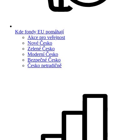
Kde fondy EU pomáhají
Akce pro veřejnost
Nové Česko
Zelené Česko
Moderní Česko
Bezpečné Česko
Česko netradičně