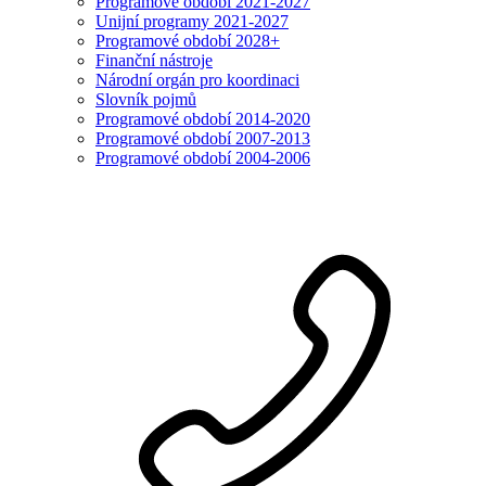
Programové období 2021-2027
Unijní programy 2021-2027
Programové období 2028+
Finanční nástroje
Národní orgán pro koordinaci
Slovník pojmů
Programové období 2014-2020
Programové období 2007-2013
Programové období 2004-2006