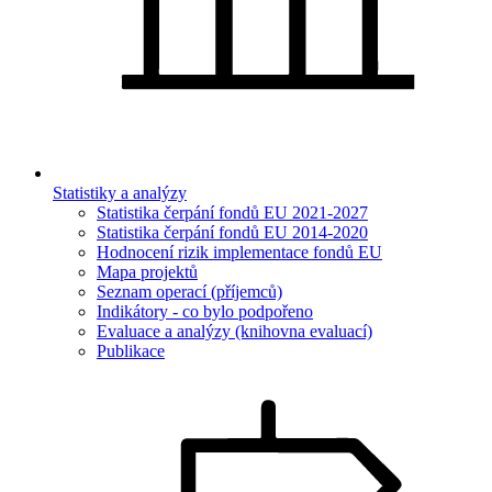
Statistiky a analýzy
Statistika čerpání fondů EU 2021-2027
Statistika čerpání fondů EU 2014-2020
Hodnocení rizik implementace fondů EU
Mapa projektů
Seznam operací (příjemců)
Indikátory - co bylo podpořeno
Evaluace a analýzy (knihovna evaluací)
Publikace