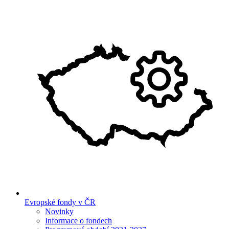
Evropské fondy v ČR
Novinky
Informace o fondech