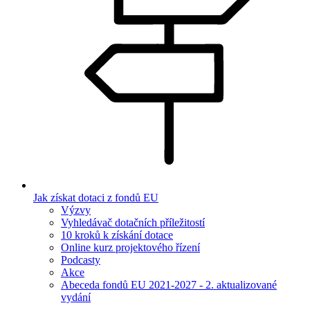
Jak získat dotaci z fondů EU
Výzvy
Vyhledávač dotačních příležitostí
10 kroků k získání dotace
Online kurz projektového řízení
Podcasty
Akce
Abeceda fondů EU 2021-2027 - 2. aktualizované
vydání