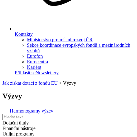
Kontakty
Ministerstvo pro místní rozvoj ČR
Sekce koordinace evropských fondů a mezinárodních
vztahů
Eurofon
Eurocentra
Kariéra
Přihlásit se
Newslettery
Jak získat dotaci z fondů EU
>
Výzvy
Výzvy
Harmonogramy výzev
Dotační tituly
Finanční nástroje
Unijní programy