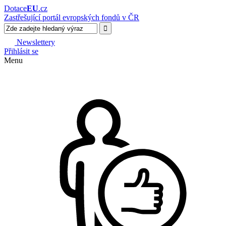
Dotace
EU
.cz
Zastřešující portál evropských fondů v ČR
Newslettery
Přihlásit se
Menu