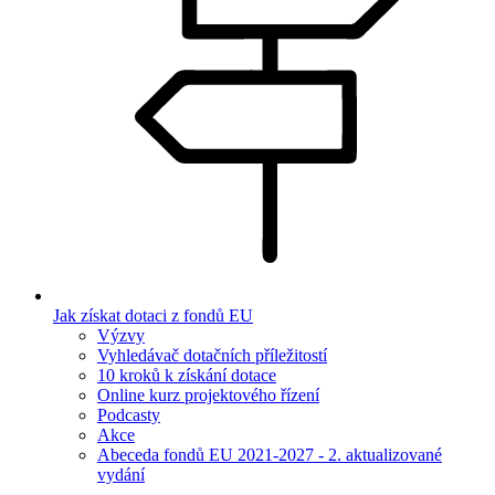
Jak získat dotaci z fondů EU
Výzvy
Vyhledávač dotačních příležitostí
10 kroků k získání dotace
Online kurz projektového řízení
Podcasty
Akce
Abeceda fondů EU 2021-2027 - 2. aktualizované
vydání