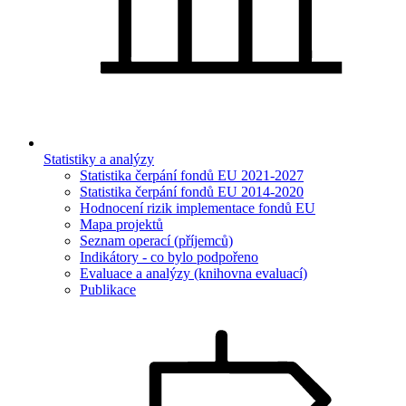
Statistiky a analýzy
Statistika čerpání fondů EU 2021-2027
Statistika čerpání fondů EU 2014-2020
Hodnocení rizik implementace fondů EU
Mapa projektů
Seznam operací (příjemců)
Indikátory - co bylo podpořeno
Evaluace a analýzy (knihovna evaluací)
Publikace