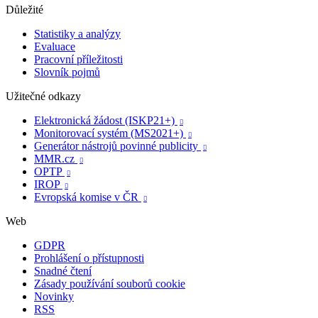
Důležité
Statistiky a analýzy
Evaluace
Pracovní příležitosti
Slovník pojmů
Užitečné odkazy
Elektronická žádost (ISKP21+)

Monitorovací systém (MS2021+)

Generátor nástrojů povinné publicity

MMR.cz

OPTP

IROP

Evropská komise v ČR

Web
GDPR
Prohlášení o přístupnosti
Snadné čtení
Zásady používání souborů cookie
Novinky
RSS