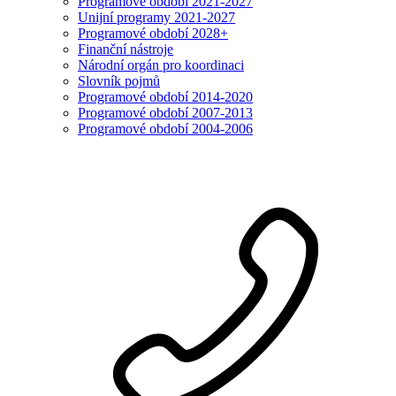
Programové období 2021-2027
Unijní programy 2021-2027
Programové období 2028+
Finanční nástroje
Národní orgán pro koordinaci
Slovník pojmů
Programové období 2014-2020
Programové období 2007-2013
Programové období 2004-2006