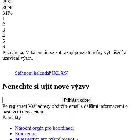
29
So
30
Ne
31
Po
1
2
3
4
5
6
Poznámka: V kalendáři se zobrazují pouze termíny vyhlášení a
uzavření výzev.
Stáhnout kalendář
[XLXS]
Nenechte si ujít nové výzvy
Po registraci Vaší adresy obdržíte email s dalšími informacemi o
nastavení newsletteru
Kontakty
Národní orgán pro koordinaci
Eurocentra
Ministerstvo pro místní rozvoj