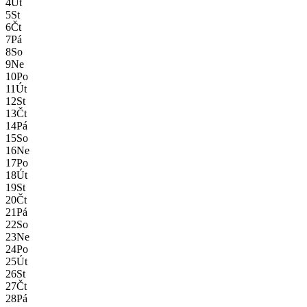
4
Út
5
St
6
Čt
7
Pá
8
So
9
Ne
10
Po
11
Út
12
St
13
Čt
14
Pá
15
So
16
Ne
17
Po
18
Út
19
St
20
Čt
21
Pá
22
So
23
Ne
24
Po
25
Út
26
St
27
Čt
28
Pá