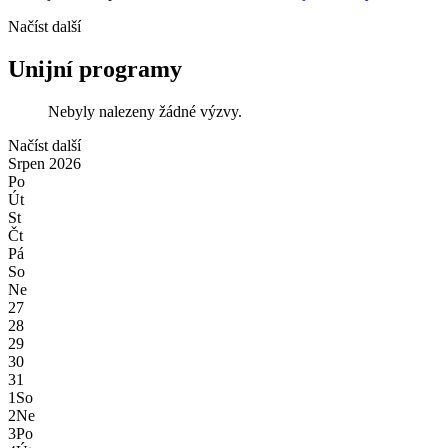
Načíst další
Unijní programy
Nebyly nalezeny žádné výzvy.
Načíst další
Srpen
2026
Po
Út
St
Čt
Pá
So
Ne
27
28
29
30
31
1
So
2
Ne
3
Po