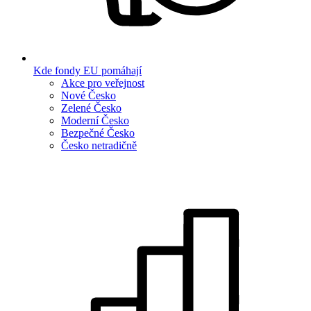
Kde fondy EU pomáhají
Akce pro veřejnost
Nové Česko
Zelené Česko
Moderní Česko
Bezpečné Česko
Česko netradičně