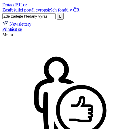
Dotace
EU
.cz
Zastřešující portál evropských fondů v ČR
Newslettery
Přihlásit se
Menu