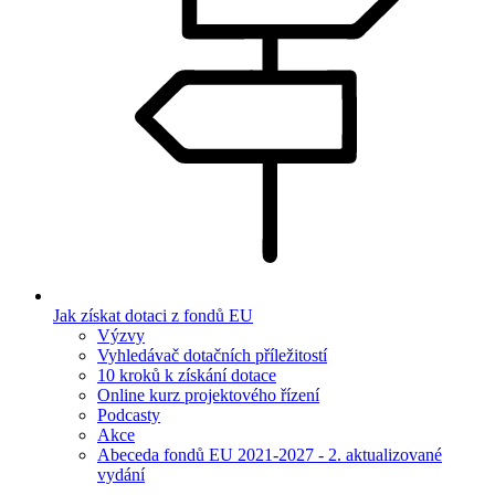
Jak získat dotaci z fondů EU
Výzvy
Vyhledávač dotačních příležitostí
10 kroků k získání dotace
Online kurz projektového řízení
Podcasty
Akce
Abeceda fondů EU 2021-2027 - 2. aktualizované
vydání