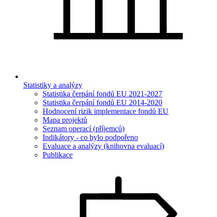
Statistiky a analýzy
Statistika čerpání fondů EU 2021-2027
Statistika čerpání fondů EU 2014-2020
Hodnocení rizik implementace fondů EU
Mapa projektů
Seznam operací (příjemců)
Indikátory - co bylo podpořeno
Evaluace a analýzy (knihovna evaluací)
Publikace