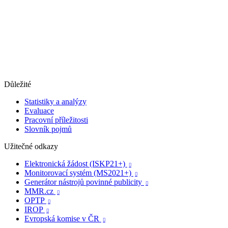
Důležité
Statistiky a analýzy
Evaluace
Pracovní příležitosti
Slovník pojmů
Užitečné odkazy
Elektronická žádost (ISKP21+)

Monitorovací systém (MS2021+)

Generátor nástrojů povinné publicity

MMR.cz

OPTP

IROP

Evropská komise v ČR
