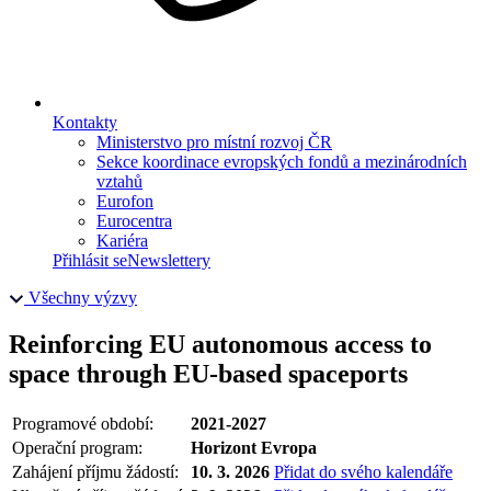
Kontakty
Ministerstvo pro místní rozvoj ČR
Sekce koordinace evropských fondů a mezinárodních
vztahů
Eurofon
Eurocentra
Kariéra
Přihlásit se
Newslettery
Všechny výzvy
Reinforcing EU autonomous access to
space through EU-based spaceports
Programové období:
2021-2027
Operační program:
Horizont Evropa
Zahájení příjmu žádostí:
10. 3. 2026
Přidat do svého kalendáře