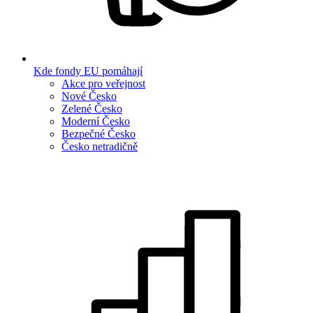
Kde fondy EU pomáhají
Akce pro veřejnost
Nové Česko
Zelené Česko
Moderní Česko
Bezpečné Česko
Česko netradičně