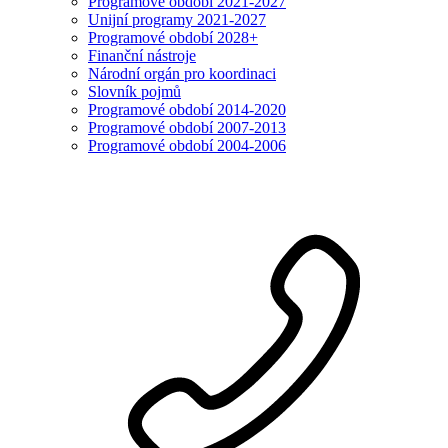
Programové období 2021-2027
Unijní programy 2021-2027
Programové období 2028+
Finanční nástroje
Národní orgán pro koordinaci
Slovník pojmů
Programové období 2014-2020
Programové období 2007-2013
Programové období 2004-2006