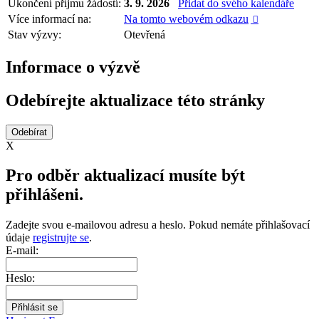
Ukončení příjmu žádostí:
3. 9. 2026
Přidat do svého kalendáře
Více informací na:
Na tomto webovém odkazu

Stav výzvy:
Otevřená
Informace o výzvě
Odebírejte aktualizace této stránky
X
Pro odběr aktualizací musíte být
přihlášeni.
Zadejte svou e-mailovou adresu a heslo. Pokud nemáte přihlašovací
údaje
registrujte se
.
E-mail:
Heslo: