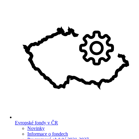
Evropské fondy v ČR
Novinky
Informace o fondech