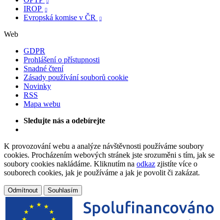

IROP

Evropská komise v ČR

Web
GDPR
Prohlášení o přístupnosti
Snadné čtení
Zásady používání souborů cookie
Novinky
RSS
Mapa webu
Sledujte nás a odebírejte
K provozování webu a analýze návštěvnosti používáme soubory
cookies. Procházením webových stránek jste srozuměni s tím, jak se
soubory cookies nakládáme. Kliknutím na
odkaz
zjistíte více o
souborech cookies, jak je používáme a jak je povolit či zakázat.
Odmítnout
Souhlasím