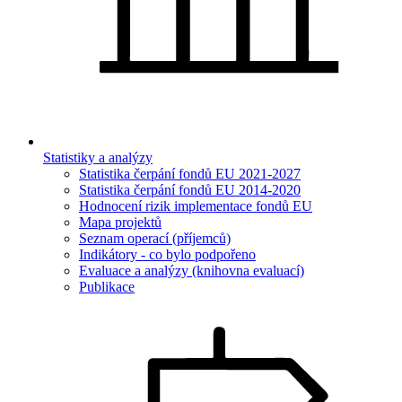
Statistiky a analýzy
Statistika čerpání fondů EU 2021-2027
Statistika čerpání fondů EU 2014-2020
Hodnocení rizik implementace fondů EU
Mapa projektů
Seznam operací (příjemců)
Indikátory - co bylo podpořeno
Evaluace a analýzy (knihovna evaluací)
Publikace