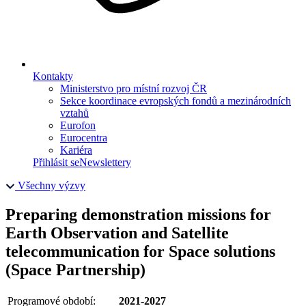
Kontakty
Ministerstvo pro místní rozvoj ČR
Sekce koordinace evropských fondů a mezinárodních
vztahů
Eurofon
Eurocentra
Kariéra
Přihlásit se
Newslettery
Všechny výzvy
Preparing demonstration missions for
Earth Observation and Satellite
telecommunication for Space solutions
(Space Partnership)
Programové období:
2021-2027