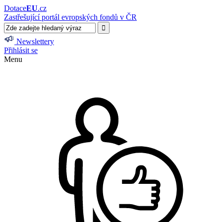
Dotace
EU
.cz
Zastřešující portál evropských fondů v ČR
Newslettery
Přihlásit se
Menu