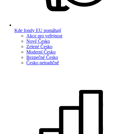
Kde fondy EU pomáhají
Akce pro veřejnost
Nové Česko
Zelené Česko
Moderní Česko
Bezpečné Česko
Česko netradičně