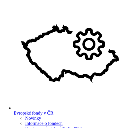
Evropské fondy v ČR
Novinky
Informace o fondech