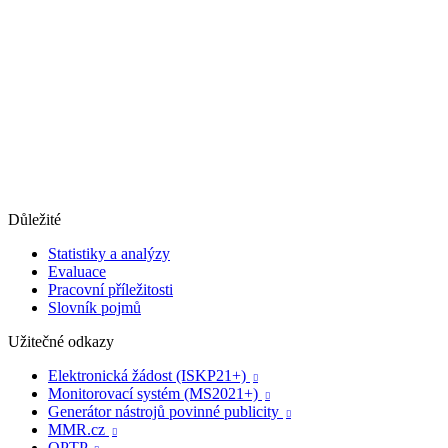
Důležité
Statistiky a analýzy
Evaluace
Pracovní příležitosti
Slovník pojmů
Užitečné odkazy
Elektronická žádost (ISKP21+)

Monitorovací systém (MS2021+)

Generátor nástrojů povinné publicity

MMR.cz

OPTP