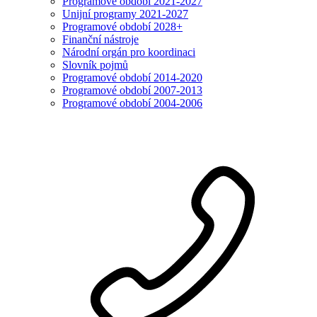
Programové období 2021-2027
Unijní programy 2021-2027
Programové období 2028+
Finanční nástroje
Národní orgán pro koordinaci
Slovník pojmů
Programové období 2014-2020
Programové období 2007-2013
Programové období 2004-2006