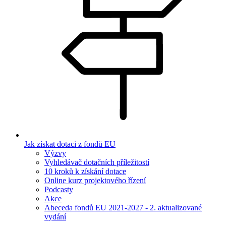
Jak získat dotaci z fondů EU
Výzvy
Vyhledávač dotačních příležitostí
10 kroků k získání dotace
Online kurz projektového řízení
Podcasty
Akce
Abeceda fondů EU 2021-2027 - 2. aktualizované
vydání