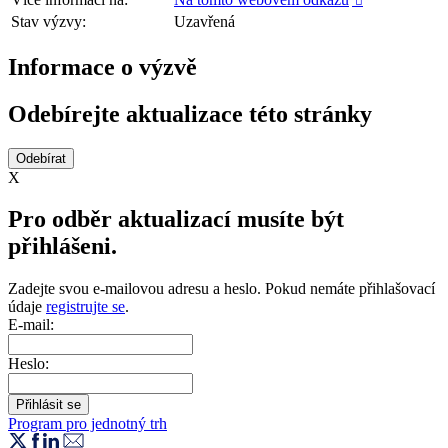

Stav výzvy:
Uzavřená
Informace o výzvě
Odebírejte aktualizace této stránky
X
Pro odběr aktualizací musíte být
přihlášeni.
Zadejte svou e-mailovou adresu a heslo. Pokud nemáte přihlašovací
údaje
registrujte se
.
E-mail:
Heslo:
Program pro jednotný trh