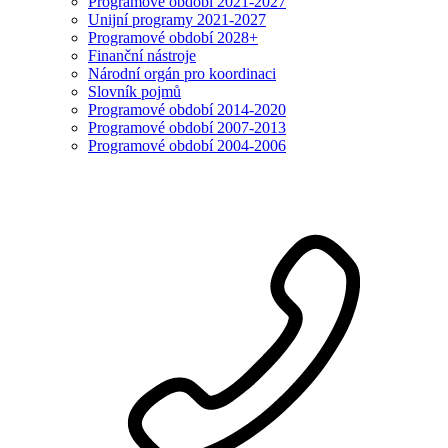
Programové období 2021-2027
Unijní programy 2021-2027
Programové období 2028+
Finanční nástroje
Národní orgán pro koordinaci
Slovník pojmů
Programové období 2014-2020
Programové období 2007-2013
Programové období 2004-2006