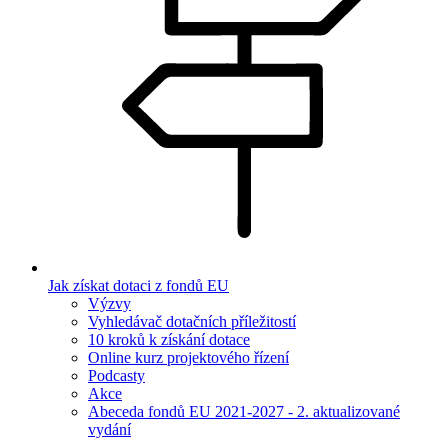
Jak získat dotaci z fondů EU
Výzvy
Vyhledávač dotačních příležitostí
10 kroků k získání dotace
Online kurz projektového řízení
Podcasty
Akce
Abeceda fondů EU 2021-2027 - 2. aktualizované
vydání