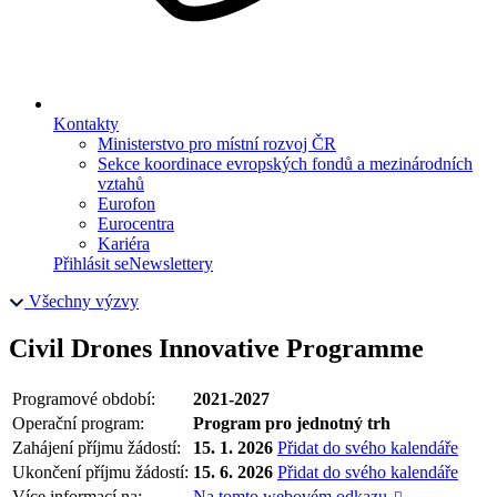
Kontakty
Ministerstvo pro místní rozvoj ČR
Sekce koordinace evropských fondů a mezinárodních
vztahů
Eurofon
Eurocentra
Kariéra
Přihlásit se
Newslettery
Všechny výzvy
Civil Drones Innovative Programme
Programové období:
2021-2027
Operační program:
Program pro jednotný trh
Zahájení příjmu žádostí:
15. 1. 2026
Přidat do svého kalendáře
Ukončení příjmu žádostí:
15. 6. 2026
Přidat do svého kalendáře
Více informací na:
Na tomto webovém odkazu