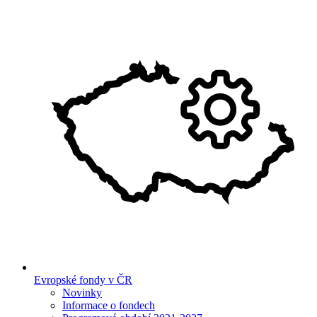
Evropské fondy v ČR
Novinky
Informace o fondech