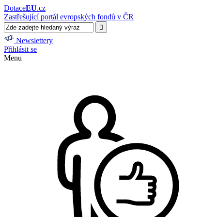
Dotace
EU
.cz
Zastřešující portál evropských fondů v ČR
Newslettery
Přihlásit se
Menu