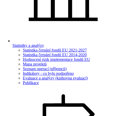
Statistiky a analýzy
Statistika čerpání fondů EU 2021-2027
Statistika čerpání fondů EU 2014-2020
Hodnocení rizik implementace fondů EU
Mapa projektů
Seznam operací (příjemců)
Indikátory - co bylo podpořeno
Evaluace a analýzy (knihovna evaluací)
Publikace