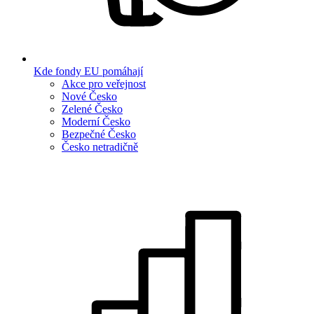
Kde fondy EU pomáhají
Akce pro veřejnost
Nové Česko
Zelené Česko
Moderní Česko
Bezpečné Česko
Česko netradičně