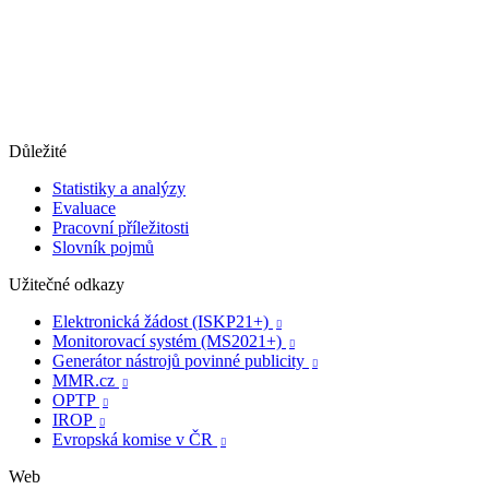
Důležité
Statistiky a analýzy
Evaluace
Pracovní příležitosti
Slovník pojmů
Užitečné odkazy
Elektronická žádost (ISKP21+)

Monitorovací systém (MS2021+)

Generátor nástrojů povinné publicity

MMR.cz

OPTP

IROP

Evropská komise v ČR

Web