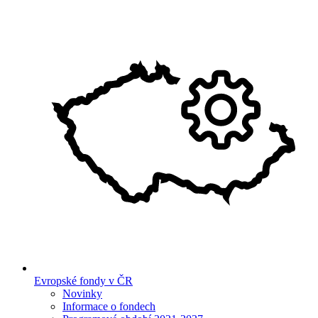
Evropské fondy v ČR
Novinky
Informace o fondech