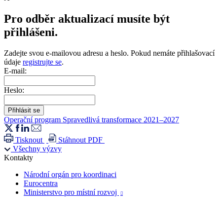
Pro odběr aktualizací musíte být
přihlášeni.
Zadejte svou e-mailovou adresu a heslo. Pokud nemáte přihlašovací
údaje
registrujte se
.
E-mail:
Heslo:
Operační program Spravedlivá transformace 2021–2027
Tisknout
Stáhnout PDF
Všechny výzvy
Kontakty
Národní orgán pro koordinaci
Eurocentra
Ministerstvo pro místní rozvoj
