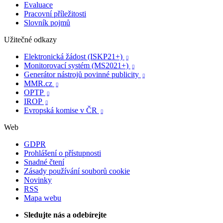
Evaluace
Pracovní příležitosti
Slovník pojmů
Užitečné odkazy
Elektronická žádost (ISKP21+)

Monitorovací systém (MS2021+)

Generátor nástrojů povinné publicity

MMR.cz

OPTP

IROP

Evropská komise v ČR

Web
GDPR
Prohlášení o přístupnosti
Snadné čtení
Zásady používání souborů cookie
Novinky
RSS
Mapa webu
Sledujte nás a odebírejte