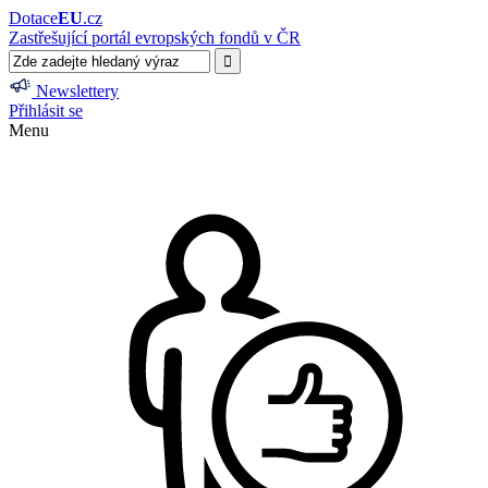
Dotace
EU
.cz
Zastřešující portál evropských fondů v ČR
Newslettery
Přihlásit se
Menu