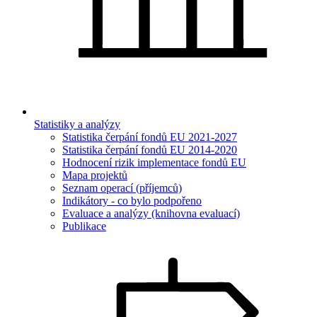
Statistiky a analýzy
Statistika čerpání fondů EU 2021-2027
Statistika čerpání fondů EU 2014-2020
Hodnocení rizik implementace fondů EU
Mapa projektů
Seznam operací (příjemců)
Indikátory - co bylo podpořeno
Evaluace a analýzy (knihovna evaluací)
Publikace