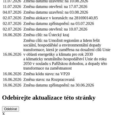
11.07.2026
Změna datumu uzavření: na 10.08.2026
11.07.2026
Změna datumu otevření: na 17.07.2026
04.07.2026
Změna datumu uzavření: na 03.08.2026
02.07.2026
Změna alokace v korunách: na 281690140,85
02.07.2026
Změna datumu zpřístupnění: na 03.07.2026
02.07.2026
Změna datumu otevření: na 10.07.2026
16.06.2026
Změna cílů: na Ústecký kraj
Změna cílů: na Umožnit regionům a lidem řešit
sociální, hospodářské a environmentální dopady
transformace, která je zaměřena na dosažení cílů Unie
16.06.2026
v oblasti energetiky a klimatu pro rok 2030
a klimaticky neutrálního hospodářství Unie do roku
2050 v souladu s Pařížskou dohodou, a dopady této
transformace na zaměstnanost
16.06.2026
Změna kódu stavu: na VP20
16.06.2026
Změna stavu: na Rozpracovaná
16.06.2026
Změna datumu zpřístupnění: na 30.06.2026
Odebírejte aktualizace této stránky
X