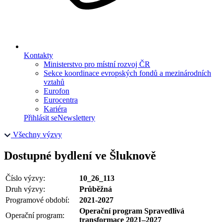
Kontakty
Ministerstvo pro místní rozvoj ČR
Sekce koordinace evropských fondů a mezinárodních
vztahů
Eurofon
Eurocentra
Kariéra
Přihlásit se
Newslettery
Všechny výzvy
Dostupné bydlení ve Šluknově
Číslo výzvy:
10_26_113
Druh výzvy:
Průběžná
Programové období:
2021-2027
Operační program Spravedlivá
Operační program:
transformace 2021–2027