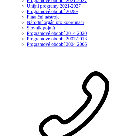
Programové období 2021-2027
Unijní programy 2021-2027
Programové období 2028+
Finanční nástroje
Národní orgán pro koordinaci
Slovník pojmů
Programové období 2014-2020
Programové období 2007-2013
Programové období 2004-2006