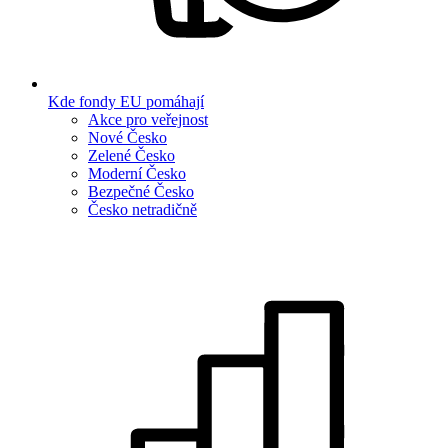
Kde fondy EU pomáhají
Akce pro veřejnost
Nové Česko
Zelené Česko
Moderní Česko
Bezpečné Česko
Česko netradičně