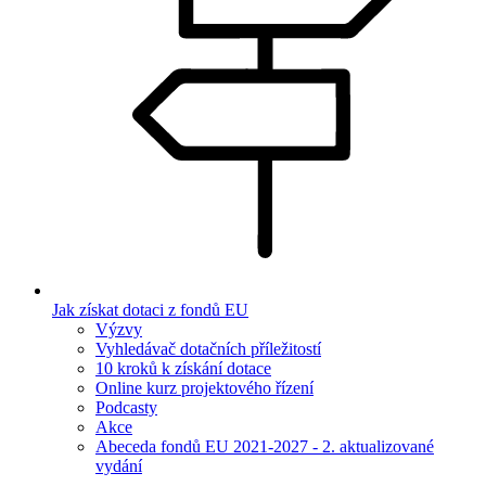
Jak získat dotaci z fondů EU
Výzvy
Vyhledávač dotačních příležitostí
10 kroků k získání dotace
Online kurz projektového řízení
Podcasty
Akce
Abeceda fondů EU 2021-2027 - 2. aktualizované
vydání