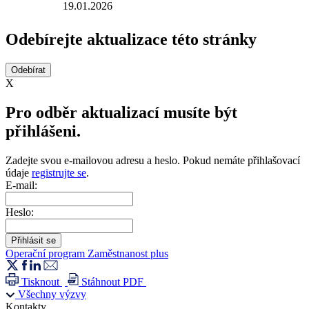
19.01.2026
Odebírejte aktualizace této stránky
X
Pro odběr aktualizací musíte být
přihlášeni.
Zadejte svou e-mailovou adresu a heslo. Pokud nemáte přihlašovací
údaje
registrujte se
.
E-mail:
Heslo:
Operační program Zaměstnanost plus
Tisknout
Stáhnout PDF
Všechny výzvy
Kontakty