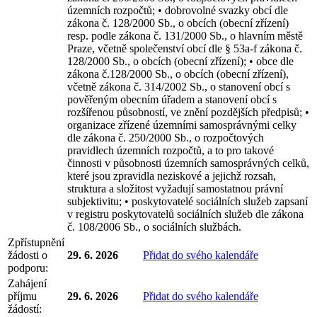
územních rozpočtů; • dobrovolné svazky obcí dle
zákona č. 128/2000 Sb., o obcích (obecní zřízení)
resp. podle zákona č. 131/2000 Sb., o hlavním městě
Praze, včetně společenství obcí dle § 53a-f zákona č.
128/2000 Sb., o obcích (obecní zřízení); • obce dle
zákona č.128/2000 Sb., o obcích (obecní zřízení),
včetně zákona č. 314/2002 Sb., o stanovení obcí s
pověřeným obecním úřadem a stanovení obcí s
rozšířenou působností, ve znění pozdějších předpisů; •
organizace zřízené územními samosprávnými celky
dle zákona č. 250/2000 Sb., o rozpočtových
pravidlech územních rozpočtů, a to pro takové
činnosti v působnosti územních samosprávných celků,
které jsou zpravidla neziskové a jejichž rozsah,
struktura a složitost vyžadují samostatnou právní
subjektivitu; • poskytovatelé sociálních služeb zapsaní
v registru poskytovatelů sociálních služeb dle zákona
č. 108/2006 Sb., o sociálních službách.
Zpřístupnění
žádosti o
29. 6. 2026
Přidat do svého kalendáře
podporu:
Zahájení
příjmu
29. 6. 2026
Přidat do svého kalendáře
žádostí: