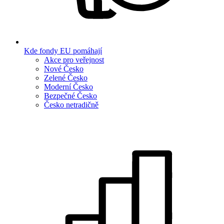
Kde fondy EU pomáhají
Akce pro veřejnost
Nové Česko
Zelené Česko
Moderní Česko
Bezpečné Česko
Česko netradičně