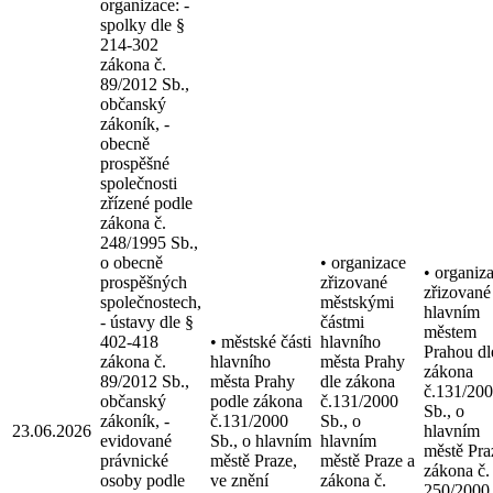
organizace: -
spolky dle §
214-302
zákona č.
89/2012 Sb.,
občanský
zákoník, -
obecně
prospěšné
společnosti
zřízené podle
zákona č.
248/1995 Sb.,
o obecně
• organizace
• organiz
prospěšných
zřizované
zřizované
společnostech,
městskými
hlavním
- ústavy dle §
částmi
městem
402-418
• městské části
hlavního
Prahou dl
zákona č.
hlavního
města Prahy
zákona
89/2012 Sb.,
města Prahy
dle zákona
č.131/20
občanský
podle zákona
č.131/2000
Sb., o
zákoník, -
č.131/2000
Sb., o
23.06.2026
hlavním
evidované
Sb., o hlavním
hlavním
městě Pra
právnické
městě Praze,
městě Praze a
zákona č.
osoby podle
ve znění
zákona č.
250/2000