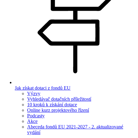
Jak získat dotaci z fondů EU
Výzvy
Vyhledávač dotačních příležitostí
10 kroků k získání dotace
Online kurz projektového řízení
Podcasty
Akce
Abeceda fondů EU 2021-2027 - 2. aktualizované
vydání