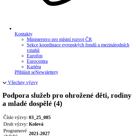
Kontakty
Ministerstvo pro místní rozvoj ČR
Sekce koordinace evropských fondů a mezinárodních
vztahů
Eurofon
Eurocentra
Kariéra
Přihlásit se
Newslettery
Všechny výzvy
Podpora služeb pro ohrožené děti, rodiny
a mladé dospělé (4)
Číslo výzvy:
03_25_085
Druh výzvy:
Kolová
Programové
2021-2027