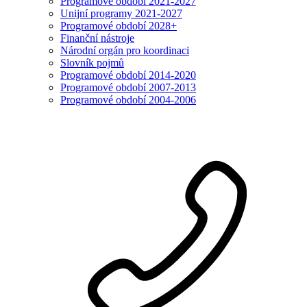
Programové období 2021-2027
Unijní programy 2021-2027
Programové období 2028+
Finanční nástroje
Národní orgán pro koordinaci
Slovník pojmů
Programové období 2014-2020
Programové období 2007-2013
Programové období 2004-2006