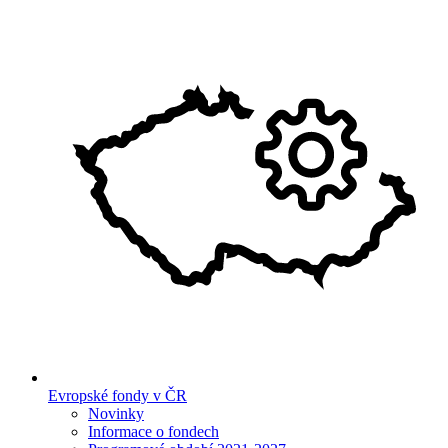
Evropské fondy v ČR
Novinky
Informace o fondech