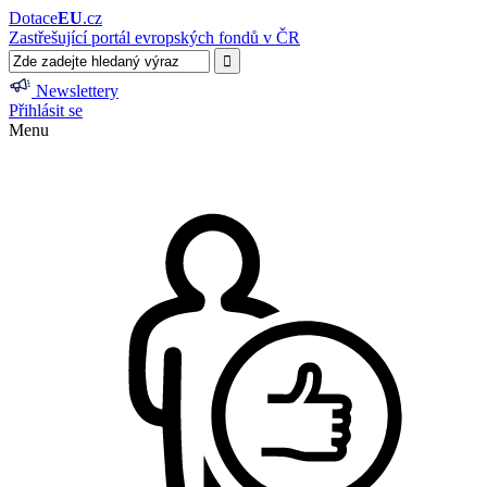
Dotace
EU
.cz
Zastřešující portál evropských fondů v ČR
Newslettery
Přihlásit se
Menu