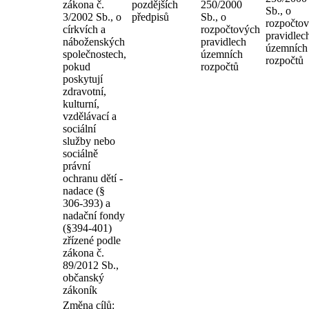
zákona č.
pozdějších
250/2000
Sb., o
3/2002 Sb., o
předpisů
Sb., o
rozpočto
církvích a
rozpočtových
pravidlec
náboženských
pravidlech
územních
společnostech,
územních
rozpočtů
pokud
rozpočtů
poskytují
zdravotní,
kulturní,
vzdělávací a
sociální
služby nebo
sociálně
právní
ochranu dětí -
nadace (§
306-393) a
nadační fondy
(§394-401)
zřízené podle
zákona č.
89/2012 Sb.,
občanský
zákoník
Změna cílů: