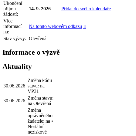
Ukončení
příjmu
14. 9. 2026
Přidat do svého kalendáře
žádostí:
Více
informací
Na tomto webovém odkazu

na:
Stav výzvy:
Otevřená
Informace o výzvě
Aktuality
Změna kódu
30.06.2026
stavu: na
VP31
Změna stavu:
30.06.2026
na Otevřená
Změna
oprávněného
žadatele: na •
Nestátní
neziskové