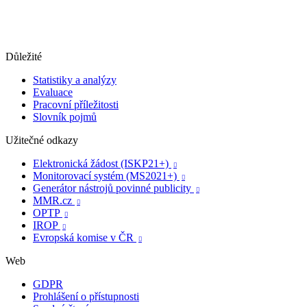
Důležité
Statistiky a analýzy
Evaluace
Pracovní příležitosti
Slovník pojmů
Užitečné odkazy
Elektronická žádost (ISKP21+)

Monitorovací systém (MS2021+)

Generátor nástrojů povinné publicity

MMR.cz

OPTP

IROP

Evropská komise v ČR

Web
GDPR
Prohlášení o přístupnosti