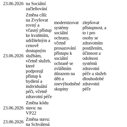
23.06.2026
na Sociální
začleňování
Změna cílů:
na Zvyšovat
modernizovat
zlepšovat
rovný a
systémy
přístupnost, a
včasný přístup
sociální
to i pro
ke kvalitním,
ochrany,
osoby se
udržitelným a
včetně
zdravotním
cenově
prosazování
postižením,
dostupným
přístupu k
účinnost a
23.06.2026
službám,
sociální
odolnost
včetně služeb,
ochraně se
systémů
které
zvláštním
zdravotní
podporují
důrazem na
péče a služeb
přístup k
děti a
dlouhodobé
bydlení a
znevýhodněné
zdravotní
individuální
skupiny
péče
péči, včetně
zdravotní péče
Změna kódu
23.06.2026
stavu: na
VP22
Změna stavu:
23.06.2026
na Schválená