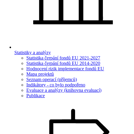
Statistiky a analýzy
Statistika čerpání fondů EU 2021-2027
Statistika čerpání fondů EU 2014-2020
Hodnocení rizik implementace fondů EU
Mapa projektů
Seznam operací (příjemců)
Indikátory - co bylo podpořeno
Evaluace a analýzy (knihovna evaluací)
Publikace