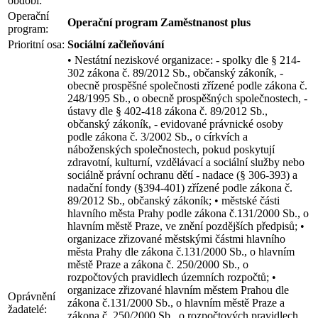
období:
Operační
Operační program Zaměstnanost plus
program:
Prioritní osa:
Sociální začleňování
• Nestátní neziskové organizace: - spolky dle § 214-
302 zákona č. 89/2012 Sb., občanský zákoník, -
obecně prospěšné společnosti zřízené podle zákona č.
248/1995 Sb., o obecně prospěšných společnostech, -
ústavy dle § 402-418 zákona č. 89/2012 Sb.,
občanský zákoník, - evidované právnické osoby
podle zákona č. 3/2002 Sb., o církvích a
náboženských společnostech, pokud poskytují
zdravotní, kulturní, vzdělávací a sociální služby nebo
sociálně právní ochranu dětí - nadace (§ 306-393) a
nadační fondy (§394-401) zřízené podle zákona č.
89/2012 Sb., občanský zákoník; • městské části
hlavního města Prahy podle zákona č.131/2000 Sb., o
hlavním městě Praze, ve znění pozdějších předpisů; •
organizace zřizované městskými částmi hlavního
města Prahy dle zákona č.131/2000 Sb., o hlavním
městě Praze a zákona č. 250/2000 Sb., o
rozpočtových pravidlech územních rozpočtů; •
organizace zřizované hlavním městem Prahou dle
Oprávnění
zákona č.131/2000 Sb., o hlavním městě Praze a
žadatelé:
zákona č. 250/2000 Sb., o rozpočtových pravidlech