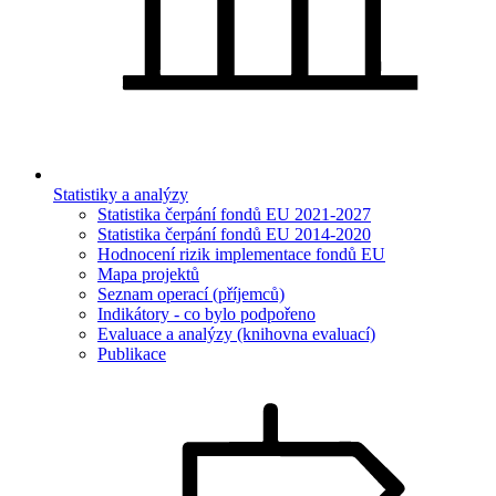
Statistiky a analýzy
Statistika čerpání fondů EU 2021-2027
Statistika čerpání fondů EU 2014-2020
Hodnocení rizik implementace fondů EU
Mapa projektů
Seznam operací (příjemců)
Indikátory - co bylo podpořeno
Evaluace a analýzy (knihovna evaluací)
Publikace