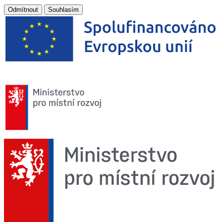
Odmítnout
Souhlasím