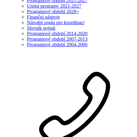
Programové období 2021-2027
Unijní programy 2021-2027
Programové období 2028+
Finanční nástroje
Národní orgán pro koordinaci
Slovník pojmů
Programové období 2014-2020
Programové období 2007-2013
Programové období 2004-2006