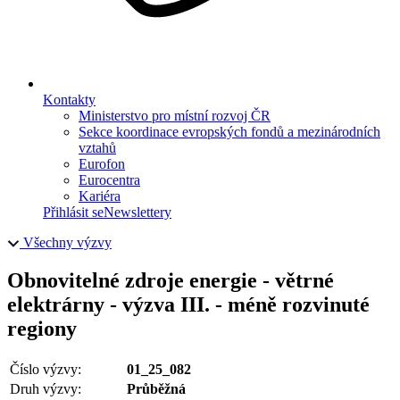
Kontakty
Ministerstvo pro místní rozvoj ČR
Sekce koordinace evropských fondů a mezinárodních
vztahů
Eurofon
Eurocentra
Kariéra
Přihlásit se
Newslettery
Všechny výzvy
Obnovitelné zdroje energie - větrné
elektrárny - výzva III. - méně rozvinuté
regiony
Číslo výzvy:
01_25_082
Druh výzvy:
Průběžná