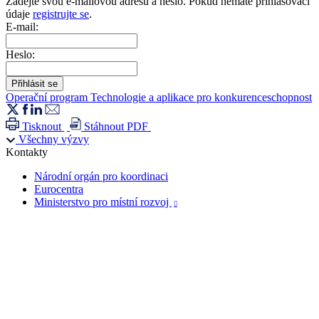
Zadejte svou e-mailovou adresu a heslo. Pokud nemáte přihlašovací
údaje
registrujte se
.
E-mail:
Heslo:
Operační program Technologie a aplikace pro konkurenceschopnost
Tisknout
Stáhnout PDF
Všechny výzvy
Kontakty
Národní orgán pro koordinaci
Eurocentra
Ministerstvo pro místní rozvoj
