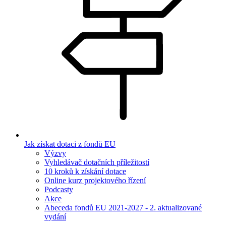
Jak získat dotaci z fondů EU
Výzvy
Vyhledávač dotačních příležitostí
10 kroků k získání dotace
Online kurz projektového řízení
Podcasty
Akce
Abeceda fondů EU 2021-2027 - 2. aktualizované
vydání