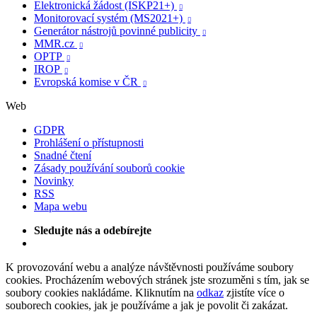
Elektronická žádost (ISKP21+)

Monitorovací systém (MS2021+)

Generátor nástrojů povinné publicity

MMR.cz

OPTP

IROP

Evropská komise v ČR

Web
GDPR
Prohlášení o přístupnosti
Snadné čtení
Zásady používání souborů cookie
Novinky
RSS
Mapa webu
Sledujte nás a odebírejte
K provozování webu a analýze návštěvnosti používáme soubory
cookies. Procházením webových stránek jste srozuměni s tím, jak se
soubory cookies nakládáme. Kliknutím na
odkaz
zjistíte více o
souborech cookies, jak je používáme a jak je povolit či zakázat.