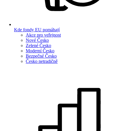
Kde fondy EU pomáhají
Akce pro veřejnost
Nové Česko
Zelené Česko
Moderní Česko
Bezpečné Česko
Česko netradičně