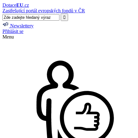
Dotace
EU
.cz
Zastřešující portál evropských fondů v ČR
Newslettery
Přihlásit se
Menu