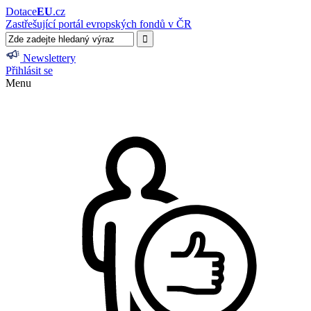
Dotace
EU
.cz
Zastřešující portál evropských fondů v ČR
Newslettery
Přihlásit se
Menu