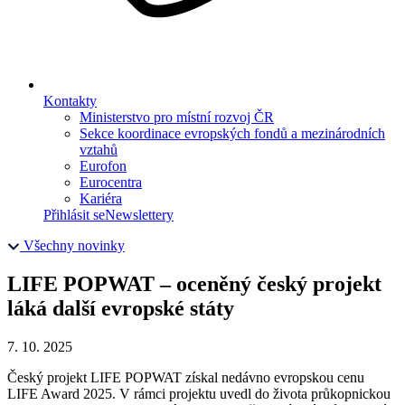
Kontakty
Ministerstvo pro místní rozvoj ČR
Sekce koordinace evropských fondů a mezinárodních
vztahů
Eurofon
Eurocentra
Kariéra
Přihlásit se
Newslettery
Všechny novinky
LIFE POPWAT – oceněný český projekt
láká další evropské státy
7. 10. 2025
Český projekt LIFE POPWAT získal nedávno evropskou cenu
LIFE Award 2025. V rámci projektu uvedl do života průkopnickou