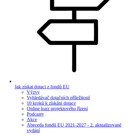
Jak získat dotaci z fondů EU
Výzvy
Vyhledávač dotačních příležitostí
10 kroků k získání dotace
Online kurz projektového řízení
Podcasty
Akce
Abeceda fondů EU 2021-2027 - 2. aktualizované
vydání