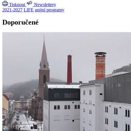
Tisknout
Newslettery
2021-2027
LIFE
unijní programy
Doporučené