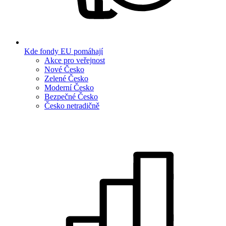
Kde fondy EU pomáhají
Akce pro veřejnost
Nové Česko
Zelené Česko
Moderní Česko
Bezpečné Česko
Česko netradičně