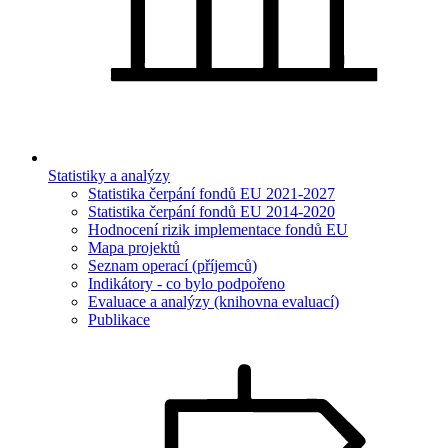
Statistiky a analýzy
Statistika čerpání fondů EU 2021-2027
Statistika čerpání fondů EU 2014-2020
Hodnocení rizik implementace fondů EU
Mapa projektů
Seznam operací (příjemců)
Indikátory - co bylo podpořeno
Evaluace a analýzy (knihovna evaluací)
Publikace