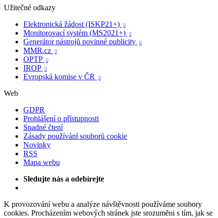
Užitečné odkazy
Elektronická žádost (ISKP21+)

Monitorovací systém (MS2021+)

Generátor nástrojů povinné publicity

MMR.cz

OPTP

IROP

Evropská komise v ČR

Web
GDPR
Prohlášení o přístupnosti
Snadné čtení
Zásady používání souborů cookie
Novinky
RSS
Mapa webu
Sledujte nás a odebírejte
K provozování webu a analýze návštěvnosti používáme soubory
cookies. Procházením webových stránek jste srozuměni s tím, jak se