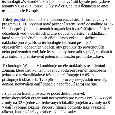
technologii „Wetland+“, která pomohla vyčistit bývalé průmyslové
lokality v Česku a Polsku. Díky své originalitě a účinnosti se dnes
testuje po celé Evropě.
Tříletý
projekt
v hodnotě 3,2 milionu eur, částečně financovaný z
programu LIFE, vyvinul nové přírodní řešení, které odstraňuje až 96
% nebezpečných perzistentních organických znečišťujících látek z
odpadních vod v odlehlých průmyslových oblastech a skládkách,
které se obtížně čistí a jejich čištění často vyžaduje složité a
nákladné procesy. Nová technologie tak brání pesticidům
obsaženým v odpadních vodách, aby pronikly do povrchových
nebo podzemních vod, kde by se mohly hromadit v půdě, rostlinách
a zvířatech a představovat potenciální hrozbu pro lidské zdraví.
Technologie Wetland+ kombinuje umělé mokřady s reaktivními
zónami, které čistí kontaminovanou vodu přirozeným způsobem —
jedná se o nízkonákladové řešení, které funguje i v těžko
přístupných oblastech. Tyto přírodní procesy nevyžadují neustálý
dohled, nevytvářejí další odpad a nepotřebují zdroj energie.
Již po dvou letech provozu se počet druhů rozsivek –
mikroskopických organismů nezbytných pro tvorbu kyslíku – zvýšil
z nuly na 32 v jedné ze sledovaných lokalitě projektu a z nuly na 8
v další vybrané lokalitě. Procesu filtrace pomohlo také vysazení
rákosu, kanárské trávy, ostřice a žluté kosatky.