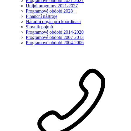
Programové období 2021-2027
Unijní programy 2021-2027
Programové období 2028+
Finanční nástroje
Národní orgán pro koordinaci
Slovník pojmů
Programové období 2014-2020
Programové období 2007-2013
Programové období 2004-2006