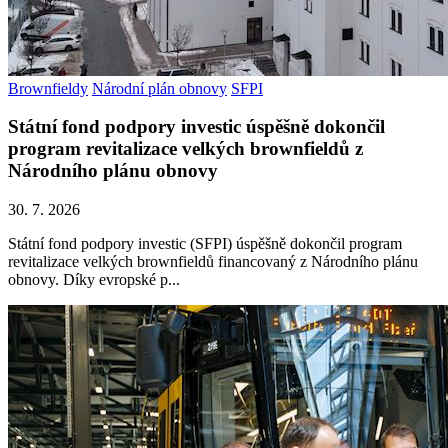
Brownfieldy
Národní plán obnovy
SFPI
Státní fond podpory investic úspěšně dokončil
program revitalizace velkých brownfieldů z
Národního plánu obnovy
30. 7. 2026
Státní fond podpory investic (SFPI) úspěšně dokončil program
revitalizace velkých brownfieldů financovaný z Národního plánu
obnovy. Díky evropské p...