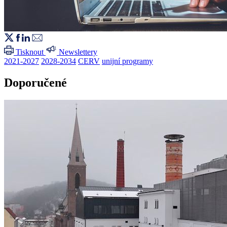
Tisknout
Newslettery
2021-2027
2028-2034
CERV
unijní programy
Doporučené