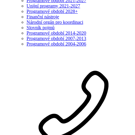
Programové období 2021-2027
Unijní programy 2021-2027
Programové období 2028+
Finanční nástroje
Národní orgán pro koordinaci
Slovník pojmů
Programové období 2014-2020
Programové období 2007-2013
Programové období 2004-2006