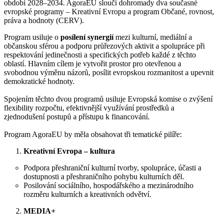
období 2028–2034. AgoraEU sloučí dohromady dva současné
evropské programy – Kreativní Evropu a program Občané, rovnost,
práva a hodnoty (CERV).
Program usiluje o
posílení synergií
mezi kulturní, mediální a
občanskou sférou a podporu průřezových aktivit a spolupráce při
respektování jedinečnosti a specifických potřeb každé z těchto
oblastí. Hlavním cílem je vytvořit prostor pro otevřenou a
svobodnou výměnu názorů, posílit evropskou rozmanitost a upevnit
demokratické hodnoty.
Spojením těchto dvou programů usiluje Evropská komise o zvýšení
flexibility rozpočtu, efektivnější využívání prostředků a
zjednodušení postupů a přístupu k financování.
Program AgoraEU by měla obsahovat tři tematické pilíře:
Kreativní Evropa – kultura
Podpora přeshraniční kulturní tvorby, spolupráce, účasti a
dostupnosti a přeshraničního pohybu kulturních děl.
Posilování sociálního, hospodářského a mezinárodního
rozměru kulturních a kreativních odvětví.
MEDIA+