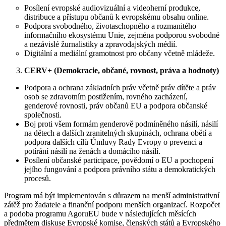
Posílení evropské audiovizuální a videoherní produkce,
distribuce a přístupu občanů k evropskému obsahu online.
Podpora svobodného, životaschopného a rozmanitého
informačního ekosystému Unie, zejména podporou svobodné
a nezávislé žurnalistiky a zpravodajských médií.
Digitální a mediální gramotnost pro občany včetně mládeže.
CERV+ (Demokracie, občané, rovnost, práva a hodnoty)
Podpora a ochrana základních práv včetně práv dítěte a práv
osob se zdravotním postižením, rovného zacházení,
genderové rovnosti, práv občanů EU a podpora občanské
společnosti.
Boj proti všem formám genderově podmíněného násilí, násilí
na dětech a dalších zranitelných skupinách, ochrana obětí a
podpora dalších cílů Úmluvy Rady Evropy o prevenci a
potírání násilí na ženách a domácího násilí.
Posílení občanské participace, povědomí o EU a pochopení
jejího fungování a podpora právního státu a demokratických
procesů.
Program má být implementován s důrazem na menší administrativní
zátěž pro žadatele a finanční podporu menších organizací. Rozpočet
a podoba programu AgoruEU bude v následujících měsících
předmětem diskuse Evropské komise, členských států a Evropského