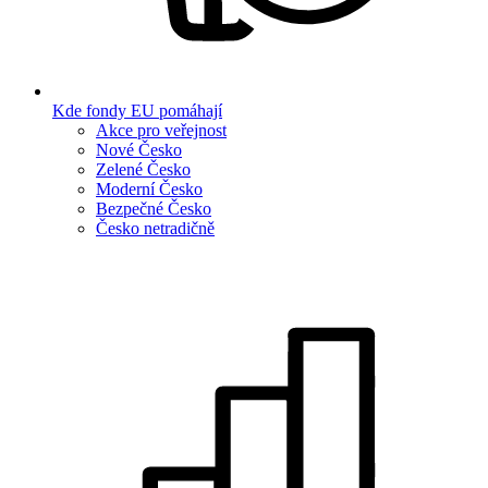
Kde fondy EU pomáhají
Akce pro veřejnost
Nové Česko
Zelené Česko
Moderní Česko
Bezpečné Česko
Česko netradičně