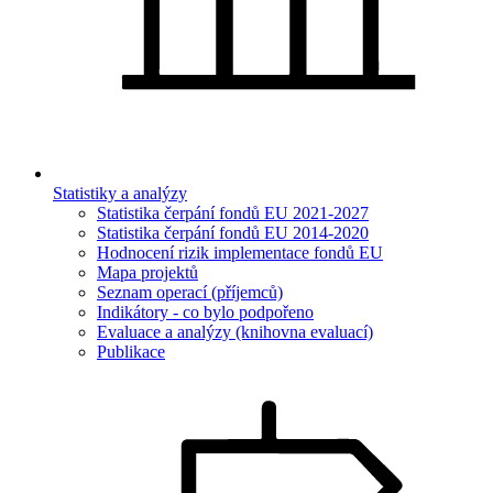
Statistiky a analýzy
Statistika čerpání fondů EU 2021-2027
Statistika čerpání fondů EU 2014-2020
Hodnocení rizik implementace fondů EU
Mapa projektů
Seznam operací (příjemců)
Indikátory - co bylo podpořeno
Evaluace a analýzy (knihovna evaluací)
Publikace