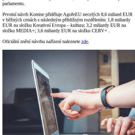
parlamentu.
Prvotní návrh Komise přiděluje AgořeEU necelých 8,6 miliard EUR
v běžných cenách s následným přibližným rozdělením: 1,8 miliardy
EUR na složku Kreativní Evropa – kultura; 3,2 miliardy EUR na
složku MEDIA+; 3,6 miliardy EUR na složku CERV+ .
Oficiální znění návrhu nařízení naleznete
zde
.