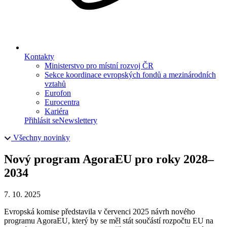
Kontakty
Ministerstvo pro místní rozvoj ČR
Sekce koordinace evropských fondů a mezinárodních
vztahů
Eurofon
Eurocentra
Kariéra
Přihlásit se
Newslettery
Všechny novinky
Nový program AgoraEU pro roky 2028–
2034
7. 10. 2025
Evropská komise představila v červenci 2025 návrh nového
programu AgoraEU, který by se měl stát součástí rozpočtu EU na