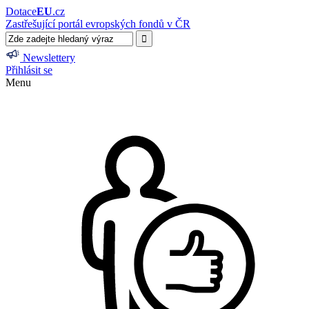
Dotace
EU
.cz
Zastřešující portál evropských fondů v ČR
Newslettery
Přihlásit se
Menu