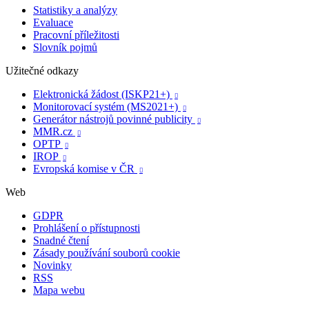
Statistiky a analýzy
Evaluace
Pracovní příležitosti
Slovník pojmů
Užitečné odkazy
Elektronická žádost (ISKP21+)

Monitorovací systém (MS2021+)

Generátor nástrojů povinné publicity

MMR.cz

OPTP

IROP

Evropská komise v ČR

Web
GDPR
Prohlášení o přístupnosti
Snadné čtení
Zásady používání souborů cookie
Novinky
RSS
Mapa webu