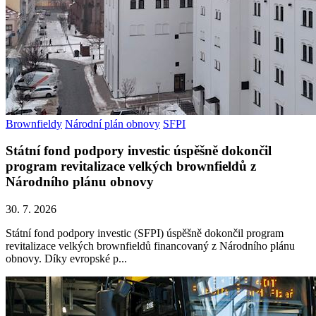
Brownfieldy
Národní plán obnovy
SFPI
Státní fond podpory investic úspěšně dokončil
program revitalizace velkých brownfieldů z
Národního plánu obnovy
30. 7. 2026
Státní fond podpory investic (SFPI) úspěšně dokončil program
revitalizace velkých brownfieldů financovaný z Národního plánu
obnovy. Díky evropské p...