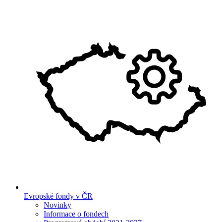
Evropské fondy v ČR
Novinky
Informace o fondech