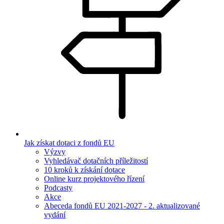
Jak získat dotaci z fondů EU
Výzvy
Vyhledávač dotačních příležitostí
10 kroků k získání dotace
Online kurz projektového řízení
Podcasty
Akce
Abeceda fondů EU 2021-2027 - 2. aktualizované
vydání