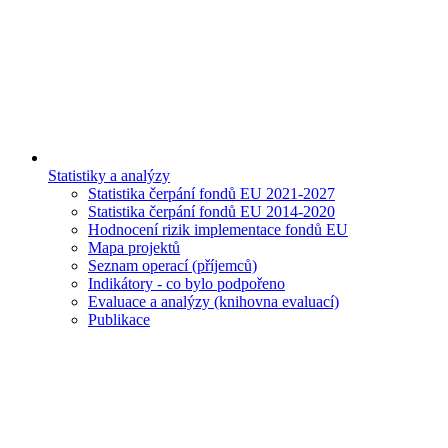
Statistiky a analýzy
Statistika čerpání fondů EU 2021-2027
Statistika čerpání fondů EU 2014-2020
Hodnocení rizik implementace fondů EU
Mapa projektů
Seznam operací (příjemců)
Indikátory - co bylo podpořeno
Evaluace a analýzy (knihovna evaluací)
Publikace