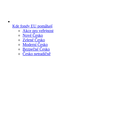
Kde fondy EU pomáhají
Akce pro veřejnost
Nové Česko
Zelené Česko
Moderní Česko
Bezpečné Česko
Česko netradičně