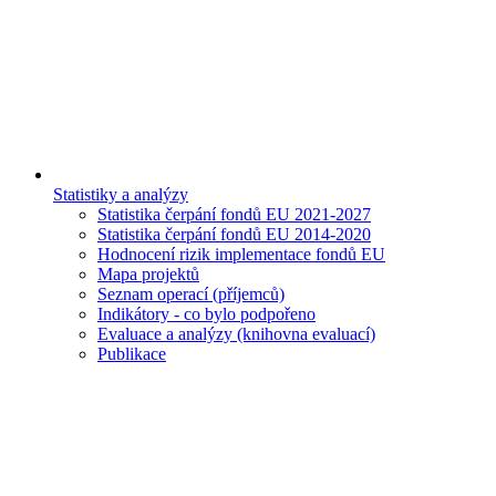
Statistiky a analýzy
Statistika čerpání fondů EU 2021-2027
Statistika čerpání fondů EU 2014-2020
Hodnocení rizik implementace fondů EU
Mapa projektů
Seznam operací (příjemců)
Indikátory - co bylo podpořeno
Evaluace a analýzy (knihovna evaluací)
Publikace