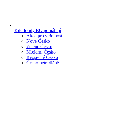
Kde fondy EU pomáhají
Akce pro veřejnost
Nové Česko
Zelené Česko
Moderní Česko
Bezpečné Česko
Česko netradičně