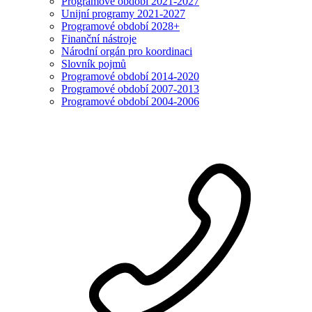
Programové období 2021-2027
Unijní programy 2021-2027
Programové období 2028+
Finanční nástroje
Národní orgán pro koordinaci
Slovník pojmů
Programové období 2014-2020
Programové období 2007-2013
Programové období 2004-2006