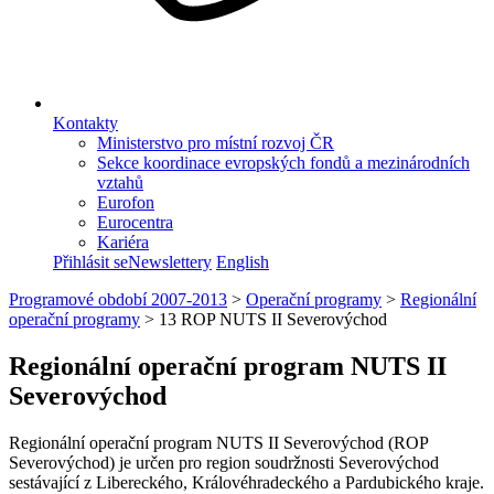
Kontakty
Ministerstvo pro místní rozvoj ČR
Sekce koordinace evropských fondů a mezinárodních
vztahů
Eurofon
Eurocentra
Kariéra
Přihlásit se
Newslettery
English
Programové období 2007-2013
>
Operační programy
>
Regionální
operační programy
>
13 ROP NUTS II Severovýchod
Regionální operační program NUTS II
Severovýchod
Regionální operační program NUTS II Severovýchod (ROP
Severovýchod) je určen pro region soudržnosti Severovýchod
sestávající z Libereckého, Královéhradeckého a Pardubického kraje.