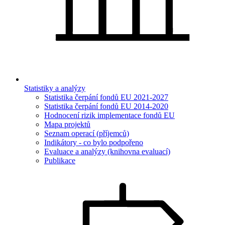
Statistiky a analýzy
Statistika čerpání fondů EU 2021-2027
Statistika čerpání fondů EU 2014-2020
Hodnocení rizik implementace fondů EU
Mapa projektů
Seznam operací (příjemců)
Indikátory - co bylo podpořeno
Evaluace a analýzy (knihovna evaluací)
Publikace