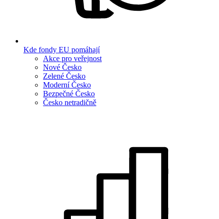
Kde fondy EU pomáhají
Akce pro veřejnost
Nové Česko
Zelené Česko
Moderní Česko
Bezpečné Česko
Česko netradičně