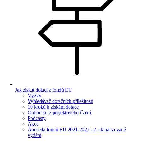
Jak získat dotaci z fondů EU
Výzvy
Vyhledávač dotačních příležitostí
10 kroků k získání dotace
Online kurz projektového řízení
Podcasty
Akce
Abeceda fondů EU 2021-2027 - 2. aktualizované
vydání