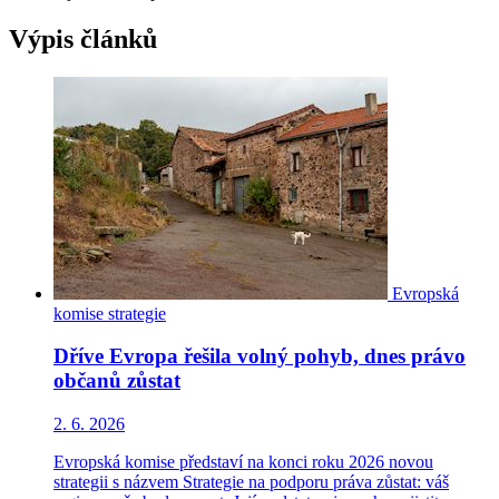
Výpis článků
Evropská
komise
strategie
Dříve Evropa řešila volný pohyb, dnes právo
občanů zůstat
2. 6. 2026
Evropská komise představí na konci roku 2026 novou
strategii s názvem Strategie na podporu práva zůstat: váš