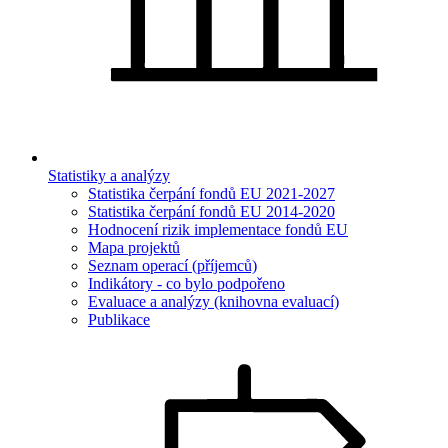
Statistiky a analýzy
Statistika čerpání fondů EU 2021-2027
Statistika čerpání fondů EU 2014-2020
Hodnocení rizik implementace fondů EU
Mapa projektů
Seznam operací (příjemců)
Indikátory - co bylo podpořeno
Evaluace a analýzy (knihovna evaluací)
Publikace