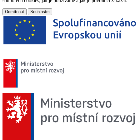
souborech cookies, jak je používáme a jak je povolit či zakázat.
Odmítnout
Souhlasím