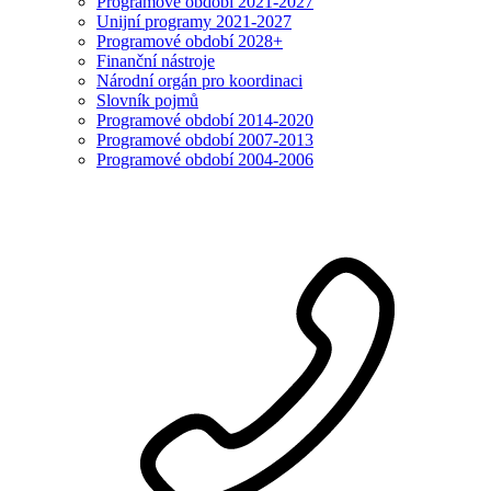
Programové období 2021-2027
Unijní programy 2021-2027
Programové období 2028+
Finanční nástroje
Národní orgán pro koordinaci
Slovník pojmů
Programové období 2014-2020
Programové období 2007-2013
Programové období 2004-2006