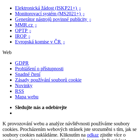
Elektronická žádost (ISKP21+)

Monitorovací systém (MS2021+)

Generátor nástrojů povinné publicity

MMR.cz

OPTP

IROP

Evropská komise v ČR

Web
GDPR
Prohlášení o přístupnosti
Snadné čtení
Zásady používání souborů cookie
Novinky
RSS
Mapa webu
Sledujte nás a odebírejte
K provozování webu a analýze návštěvnosti používáme soubory
cookies. Procházením webových stránek jste srozuměni s tím, jak se
soubory cookies nakládáme. Kliknutím na
odkaz
zjistíte více o