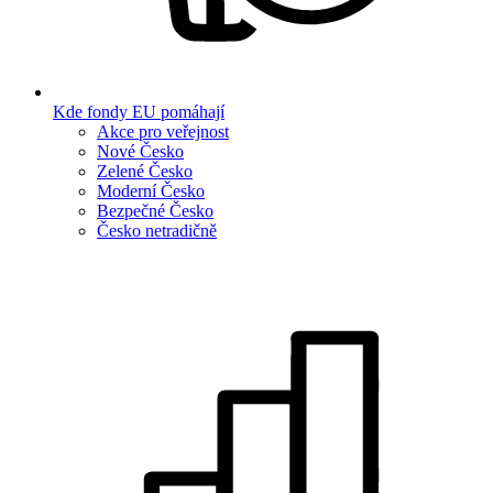
Kde fondy EU pomáhají
Akce pro veřejnost
Nové Česko
Zelené Česko
Moderní Česko
Bezpečné Česko
Česko netradičně