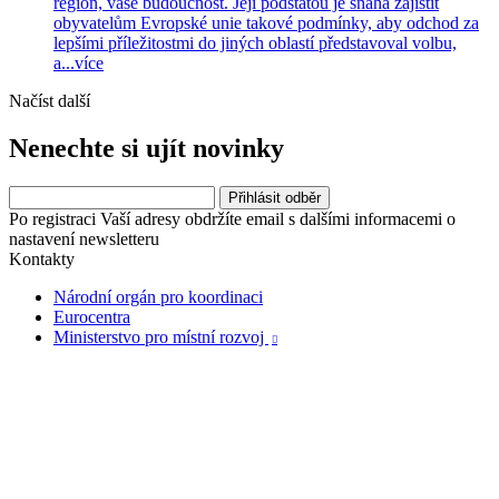
region, vaše budoucnost. Její podstatou je snaha zajistit
obyvatelům Evropské unie takové podmínky, aby odchod za
lepšími příležitostmi do jiných oblastí představoval volbu,
a...
více
Načíst další
Nenechte si ujít novinky
Po registraci Vaší adresy obdržíte email s dalšími informacemi o
nastavení newsletteru
Kontakty
Národní orgán pro koordinaci
Eurocentra
Ministerstvo pro místní rozvoj
