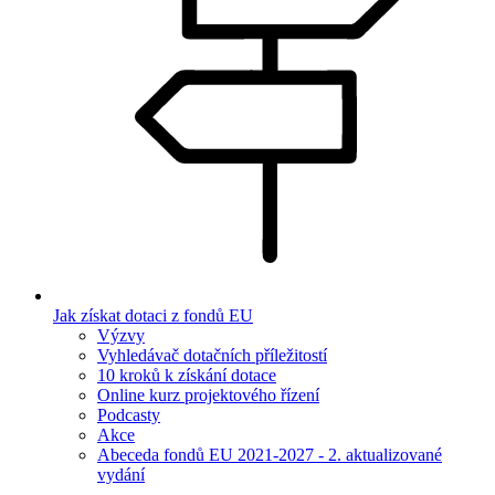
Jak získat dotaci z fondů EU
Výzvy
Vyhledávač dotačních příležitostí
10 kroků k získání dotace
Online kurz projektového řízení
Podcasty
Akce
Abeceda fondů EU 2021-2027 - 2. aktualizované
vydání