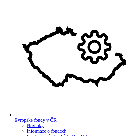
Evropské fondy v ČR
Novinky
Informace o fondech