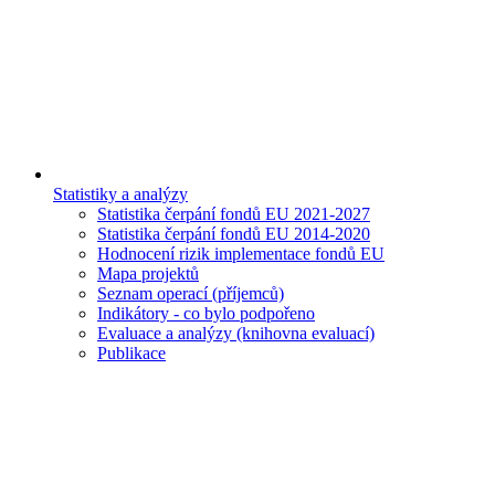
Statistiky a analýzy
Statistika čerpání fondů EU 2021-2027
Statistika čerpání fondů EU 2014-2020
Hodnocení rizik implementace fondů EU
Mapa projektů
Seznam operací (příjemců)
Indikátory - co bylo podpořeno
Evaluace a analýzy (knihovna evaluací)
Publikace