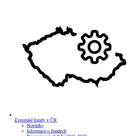
Evropské fondy v ČR
Novinky
Informace o fondech