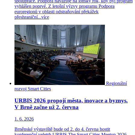
spolupráce. Podpora navazuje na loňský rok, kdy byl program
vyhlášen poprvé. Z letošní výzvy programu Podpora
euroregionů v oblasti odstraňování překážek
přeshraniční...
více
Regionální
rozvoj
Smart Cities
URBIS 2026 propojí města, inovace a byznys.
V Brně začne už 2. června
1. 6. 2026
Brněnské výstaviště bude od 2. do 4. června hostit
konferenční veletrh URBIS The Smart Cities Meetup 2026.