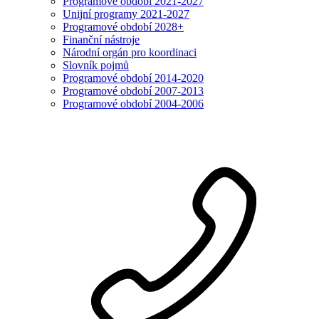
Programové období 2021-2027
Unijní programy 2021-2027
Programové období 2028+
Finanční nástroje
Národní orgán pro koordinaci
Slovník pojmů
Programové období 2014-2020
Programové období 2007-2013
Programové období 2004-2006