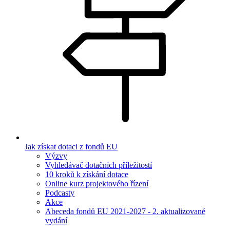
Jak získat dotaci z fondů EU
Výzvy
Vyhledávač dotačních příležitostí
10 kroků k získání dotace
Online kurz projektového řízení
Podcasty
Akce
Abeceda fondů EU 2021-2027 - 2. aktualizované
vydání