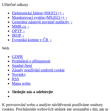
Užitečné odkazy
Elektronická žádost (ISKP21+)

Monitorovací systém (MS2021+)

Generátor nástrojů povinné publicity

MMR.cz

OPTP

IROP

Evropská komise v ČR

Web
GDPR
Prohlášení o přístupnosti
Snadné čtení
Zásady používání souborů cookie
Novinky
RSS
Mapa webu
Sledujte nás a odebírejte
K provozování webu a analýze návštěvnosti používáme soubory
cookies. Procházením webových stránek jste srozuměni s tím, jak se