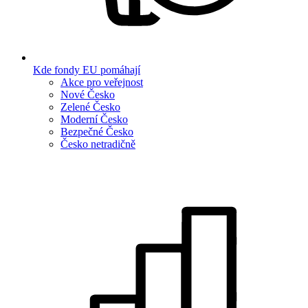
Kde fondy EU pomáhají
Akce pro veřejnost
Nové Česko
Zelené Česko
Moderní Česko
Bezpečné Česko
Česko netradičně