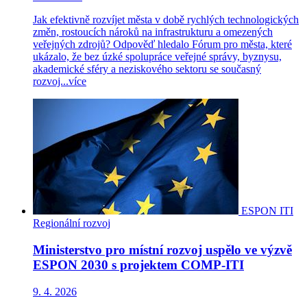
Jak efektivně rozvíjet města v době rychlých technologických
změn, rostoucích nároků na infrastrukturu a omezených
veřejných zdrojů? Odpověď hledalo Fórum pro města, které
ukázalo, že bez úzké spolupráce veřejné správy, byznysu,
akademické sféry a neziskového sektoru se současný
rozvoj...
více
ESPON
ITI
Regionální rozvoj
Ministerstvo pro místní rozvoj uspělo ve výzvě
ESPON 2030 s projektem COMP-ITI
9. 4. 2026