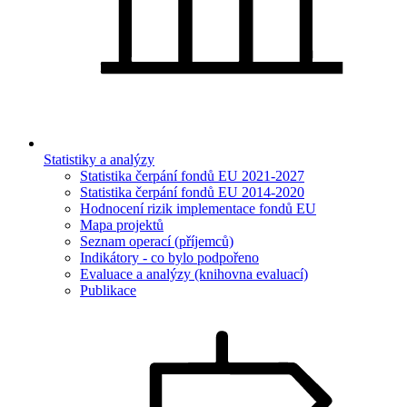
Statistiky a analýzy
Statistika čerpání fondů EU 2021-2027
Statistika čerpání fondů EU 2014-2020
Hodnocení rizik implementace fondů EU
Mapa projektů
Seznam operací (příjemců)
Indikátory - co bylo podpořeno
Evaluace a analýzy (knihovna evaluací)
Publikace