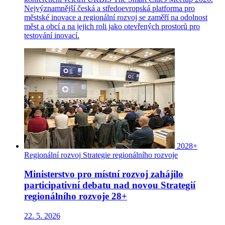
Nejvýznamnější česká a středoevropská platforma pro
městské inovace a regionální rozvoj se zaměří na odolnost
měst a obcí a na jejich roli jako otevřených prostorů pro
testování inovací.
2028+
Regionální rozvoj
Strategie regionálního rozvoje
Ministerstvo pro místní rozvoj zahájilo
participativní debatu nad novou Strategií
regionálního rozvoje 28+
22. 5. 2026