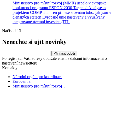
Ministerstvo pro místní rozvoj (MMR) uspělo v evropské
konkurenci programu ESPON 2030 Targeted Analyses s
projektem COMP-ITI. Ten přinese srovnání toho, jak jsou v
členských státech Evropské unie nastaveny a využívány
integrované územní investice (ITI).
Načíst další
Nenechte si ujít novinky
Po registraci Vaší adresy obdržíte email s dalšími informacemi o
nastavení newsletteru
Kontakty
Národní orgán pro koordinaci
Eurocentra
Ministerstvo pro místní rozvoj
