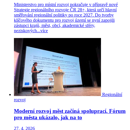
Ministerstvo pro místní rozvoj pokračuje v přípravě nové
Strategie regionálního rozvoje ČR 28+, která určí hlavní
směřování regionální politiky po roce 2027. Do tvorby
klíčového dokumentu pro rozvoj území se nyní zapojili
zástupci krajů, měst, obcí, akademické sféry,
neziskových...
více
Regionální
rozvoj
Moderní rozvoj měst začíná spoluprací. Fórum
pro města ukázalo, jak na to
27. 4. 2026