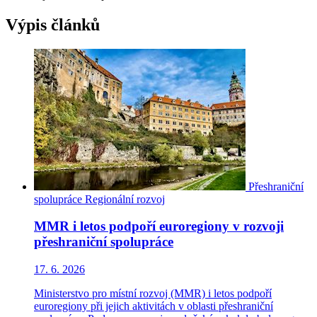
Výpis článků
Přeshraniční
spolupráce
Regionální rozvoj
MMR i letos podpoří euroregiony v rozvoji
přeshraniční spolupráce
17. 6. 2026
Ministerstvo pro místní rozvoj (MMR) i letos podpoří
euroregiony při jejich aktivitách v oblasti přeshraniční