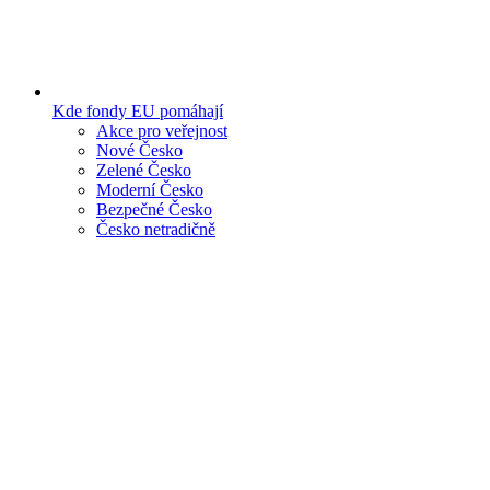
Kde fondy EU pomáhají
Akce pro veřejnost
Nové Česko
Zelené Česko
Moderní Česko
Bezpečné Česko
Česko netradičně