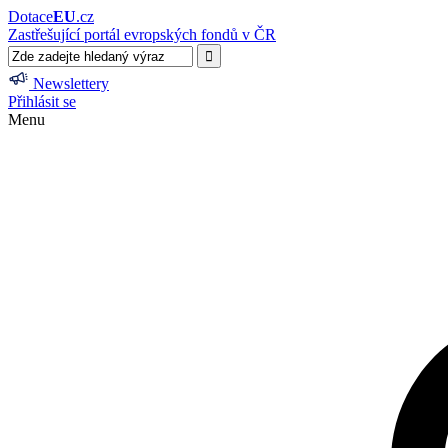
Dotace
EU
.cz
Zastřešující portál evropských fondů v ČR
Newslettery
Přihlásit se
Menu