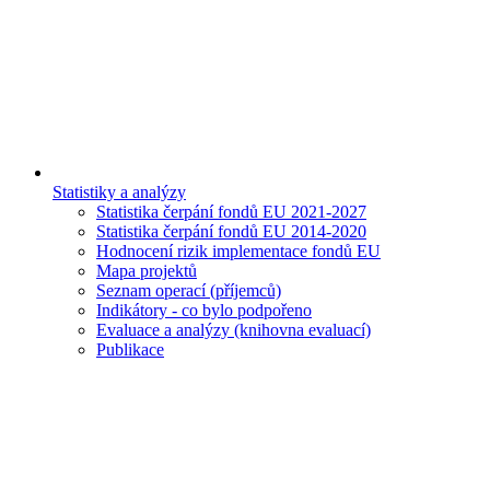
Statistiky a analýzy
Statistika čerpání fondů EU 2021-2027
Statistika čerpání fondů EU 2014-2020
Hodnocení rizik implementace fondů EU
Mapa projektů
Seznam operací (příjemců)
Indikátory - co bylo podpořeno
Evaluace a analýzy (knihovna evaluací)
Publikace