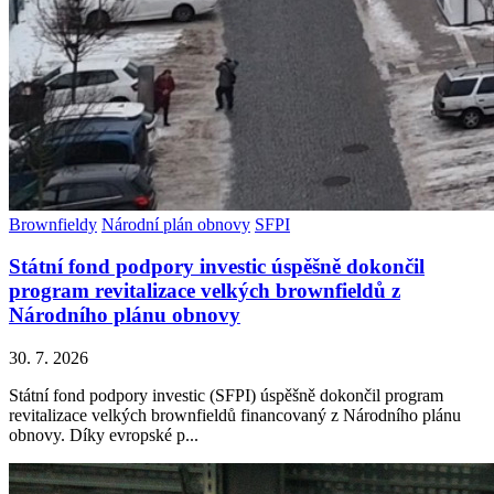
Brownfieldy
Národní plán obnovy
SFPI
Státní fond podpory investic úspěšně dokončil
program revitalizace velkých brownfieldů z
Národního plánu obnovy
30. 7. 2026
Státní fond podpory investic (SFPI) úspěšně dokončil program
revitalizace velkých brownfieldů financovaný z Národního plánu
obnovy. Díky evropské p...