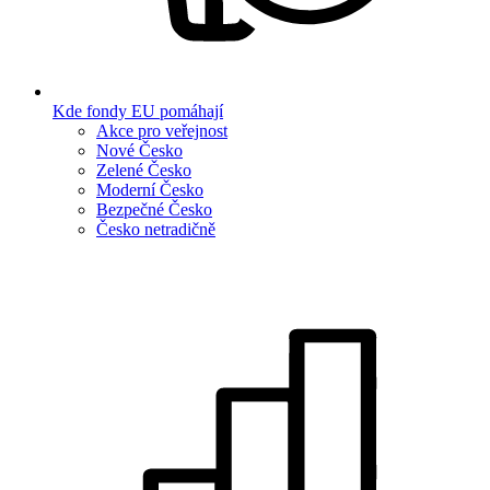
Kde fondy EU pomáhají
Akce pro veřejnost
Nové Česko
Zelené Česko
Moderní Česko
Bezpečné Česko
Česko netradičně