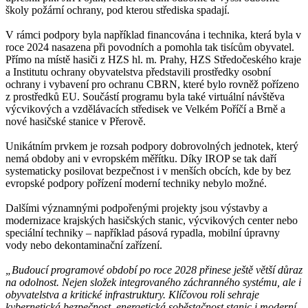
školy požární ochrany, pod kterou střediska spadají.
V rámci podpory byla například financována i technika, která byla v
roce 2024 nasazena při povodních a pomohla tak tisícům obyvatel.
Přímo na místě hasiči z HZS hl. m. Prahy, HZS Středočeského kraje
a Institutu ochrany obyvatelstva představili prostředky osobní
ochrany i vybavení pro ochranu CBRN, které bylo rovněž pořízeno
z prostředků EU. Součástí programu byla také virtuální návštěva
výcvikových a vzdělávacích středisek ve Velkém Poříčí a Brně a
nové hasičské stanice v Přerově.
Unikátním prvkem je rozsah podpory dobrovolných jednotek, který
nemá obdoby ani v evropském měřítku. Díky IROP se tak daří
systematicky posilovat bezpečnost i v menších obcích, kde by bez
evropské podpory pořízení moderní techniky nebylo možné.
Dalšími významnými podpořenými projekty jsou výstavby a
modernizace krajských hasičských stanic, výcvikových center nebo
speciální techniky – například pásová rypadla, mobilní úpravny
vody nebo dekontaminační zařízení.
„Budoucí programové období po roce 2028 přinese ještě větší důraz
na odolnost. Nejen složek integrovaného záchranného systému, ale i
obyvatelstva a kritické infrastruktury. Klíčovou roli sehraje
kybernetická bezpečnost, energetická soběstačnost stanic i moderní