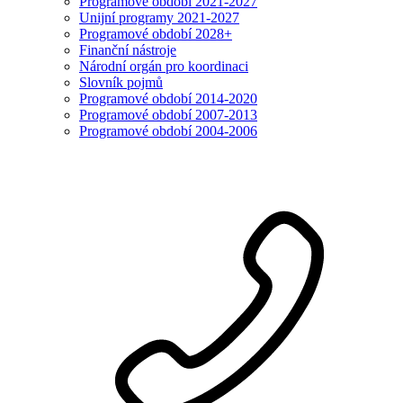
Programové období 2021-2027
Unijní programy 2021-2027
Programové období 2028+
Finanční nástroje
Národní orgán pro koordinaci
Slovník pojmů
Programové období 2014-2020
Programové období 2007-2013
Programové období 2004-2006