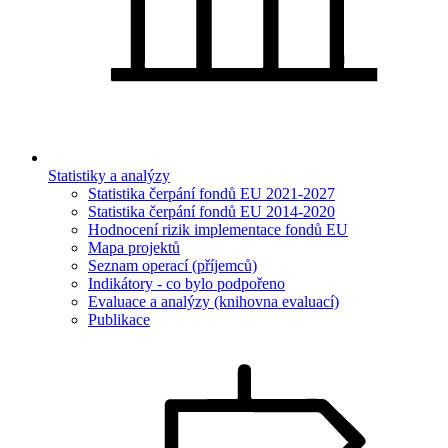
Statistiky a analýzy
Statistika čerpání fondů EU 2021-2027
Statistika čerpání fondů EU 2014-2020
Hodnocení rizik implementace fondů EU
Mapa projektů
Seznam operací (příjemců)
Indikátory - co bylo podpořeno
Evaluace a analýzy (knihovna evaluací)
Publikace