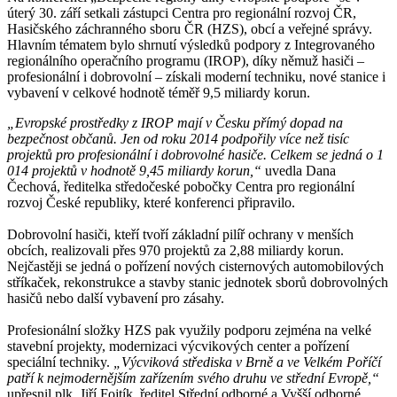
úterý 30. září setkali zástupci Centra pro regionální rozvoj ČR,
Hasičského záchranného sboru ČR (HZS), obcí a veřejné správy.
Hlavním tématem bylo shrnutí výsledků podpory z Integrovaného
regionálního operačního programu (IROP), díky němuž hasiči –
profesionální i dobrovolní – získali moderní techniku, nové stanice i
vybavení v celkové hodnotě téměř 9,5 miliardy korun.
„Evropské prostředky z IROP mají v Česku přímý dopad na
bezpečnost občanů. Jen od roku 2014 podpořily více než tisíc
projektů pro profesionální i dobrovolné hasiče. Celkem se jedná o 1
014 projektů v hodnotě 9,45 miliardy korun,“
uvedla Dana
Čechová, ředitelka středočeské pobočky Centra pro regionální
rozvoj České republiky, které konferenci připravilo.
Dobrovolní hasiči, kteří tvoří základní pilíř ochrany v menších
obcích, realizovali přes 970 projektů za 2,88 miliardy korun.
Nejčastěji se jedná o pořízení nových cisternových automobilových
stříkaček, rekonstrukce a stavby stanic jednotek sborů dobrovolných
hasičů nebo další vybavení pro zásahy.
Profesionální složky HZS pak využily podporu zejména na velké
stavební projekty, modernizaci výcvikových center a pořízení
speciální techniky.
„Výcviková střediska v Brně a ve Velkém Poříčí
patří k nejmodernějším zařízením svého druhu ve střední Evropě,“
upřesnil plk. Jiří Fojtík, ředitel Střední odborné a Vyšší odborné