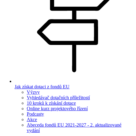
Jak získat dotaci z fondů EU
Výzvy
Vyhledávač dotačních příležitostí
10 kroků k získání dotace
Online kurz projektového řízení
Podcasty
Akce
Abeceda fondů EU 2021-2027 - 2. aktualizované
vydání