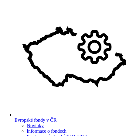
Evropské fondy v ČR
Novinky
Informace o fondech