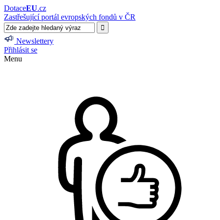
Dotace
EU
.cz
Zastřešující portál evropských fondů v ČR
Newslettery
Přihlásit se
Menu