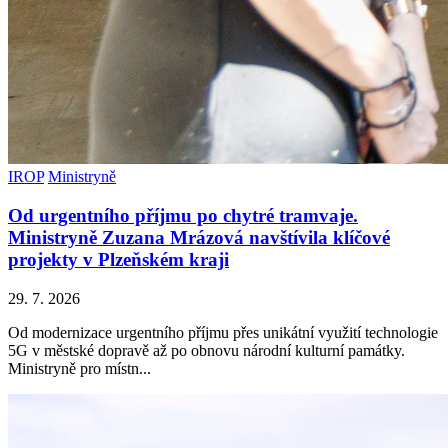
IROP
Ministryně
Od urgentního příjmu po chytré tramvaje.
Ministryně Zuzana Mrázová navštívila klíčové
projekty v Plzeňském kraji
29. 7. 2026
Od modernizace urgentního příjmu přes unikátní využití technologie
5G v městské dopravě až po obnovu národní kulturní památky.
Ministryně pro místn...