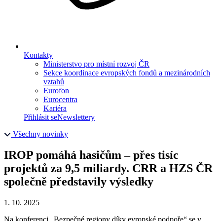
Kontakty
Ministerstvo pro místní rozvoj ČR
Sekce koordinace evropských fondů a mezinárodních
vztahů
Eurofon
Eurocentra
Kariéra
Přihlásit se
Newslettery
Všechny novinky
IROP pomáhá hasičům – přes tisíc
projektů za 9,5 miliardy. CRR a HZS ČR
společně představily výsledky
1. 10. 2025
Na konferenci „Bezpečné regiony díky evropské podpoře“ se v