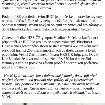
technologie, včetně leteckého hašení nebo budování výcvikových
center,“
upřesnila Dana Čechová.
Podpora IZS prostřednictvím IROP je pro české i moravské regiony
naprosto klíčová. Bez ní by nebylo možné zajistit tak rozsáhlou
obnovu techniky, stavbu nových objektů ani vybavení pro zásahy v
době klimatických změn a rostoucích bezpečnostních hrozeb.
Generální ředitel HZS ČR genpor. Vladimír Vlček na konferenci
připomněl, že IROP je pro hasiče nepostradatelný. Působnost
Hasičského záchranného sboru se stále rozrůstá – v loňském roce
překročil hranici 200 tisíc mimořádných událostí, zejména kvůli
povodním. Velitel Záchranného útvaru HZS ČR brig. gen. David
Kareš dodal, že útvar má k dispozici přes 350 kusů speciální
techniky a zhruba polovina zásahů probíhá s technikou pořízenou
právě z prostředků EU.
„Hasičský záchranný sbor i dobrovolné jednotky dnes stojí před
novými výzvami – od povodní přes požáry až po kybernetické
hrozby. Díky podpoře Evropské unie jsme ale připraveni reagovat
rychle a efektivně. Každá nová stanice, každé moderní vozidlo
znamená lepší ochranu života a majetku našich občanů,“
zdůraznil
Vlček.