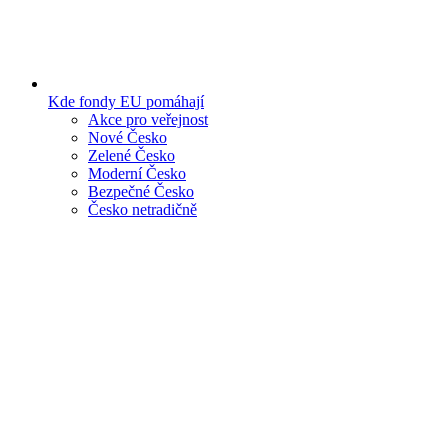
Kde fondy EU pomáhají
Akce pro veřejnost
Nové Česko
Zelené Česko
Moderní Česko
Bezpečné Česko
Česko netradičně