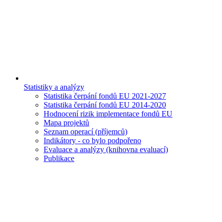
Statistiky a analýzy
Statistika čerpání fondů EU 2021-2027
Statistika čerpání fondů EU 2014-2020
Hodnocení rizik implementace fondů EU
Mapa projektů
Seznam operací (příjemců)
Indikátory - co bylo podpořeno
Evaluace a analýzy (knihovna evaluací)
Publikace