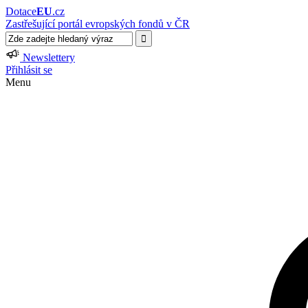
Dotace
EU
.cz
Zastřešující portál evropských fondů v ČR
Newslettery
Přihlásit se
Menu