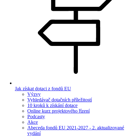
Jak získat dotaci z fondů EU
Výzvy
Vyhledávač dotačních příležitostí
10 kroků k získání dotace
Online kurz projektového řízení
Podcasty
Akce
Abeceda fondů EU 2021-2027 - 2. aktualizované
vydání