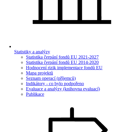
Statistiky a analýzy
Statistika čerpání fondů EU 2021-2027
Statistika čerpání fondů EU 2014-2020
Hodnocení rizik implementace fondů EU
Mapa projektů
Seznam operací (příjemců)
Indikátory - co bylo podpořeno
Evaluace a analýzy (knihovna evaluací)
Publikace