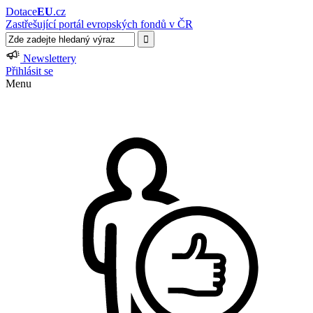
Dotace
EU
.cz
Zastřešující portál evropských fondů v ČR
Newslettery
Přihlásit se
Menu