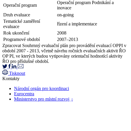
Operační program Podnikání a
Operační program
inovace
Druh evaluace
on-going
Tematické zaměření
řízení a implementace
evaluace
Rok ukončení
2008
Programové období
2007–2013
Zpracovat Souhrnný evaluační plán pro provádění evaluací OPPI v
období 2007 - 2013, včetně návrhu ročních evaluačních aktivit ŘO
OP PI, ve kterých budou vytipovány orientační hodnotící aktivity
ŘO pro příslušné období.
Tisknout
Kontakty
Národní orgán pro koordinaci
Eurocentra
Ministerstvo pro místní rozvoj
