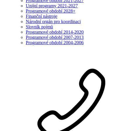
Programové období 2021-2027
Unijní programy 2021-2027
Programové období 2028+
Finanční nástroje
Národní orgán pro koordinaci
Slovník pojmů
Programové období 2014-2020
Programové období 2007-2013
Programové období 2004-2006