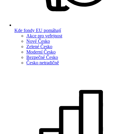
Kde fondy EU pomáhají
Akce pro veřejnost
Nové Česko
Zelené Česko
Moderní Česko
Bezpečné Česko
Česko netradičně