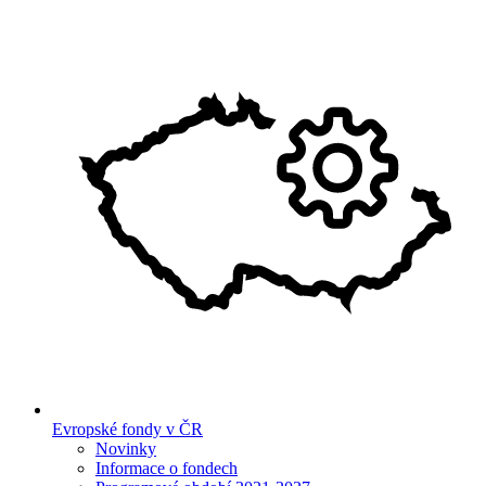
Evropské fondy v ČR
Novinky
Informace o fondech