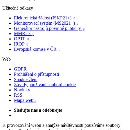
Užitečné odkazy
Elektronická žádost (ISKP21+)

Monitorovací systém (MS2021+)

Generátor nástrojů povinné publicity

MMR.cz

OPTP

IROP

Evropská komise v ČR

Web
GDPR
Prohlášení o přístupnosti
Snadné čtení
Zásady používání souborů cookie
Novinky
RSS
Mapa webu
Sledujte nás a odebírejte
K provozování webu a analýze návštěvnosti používáme soubory