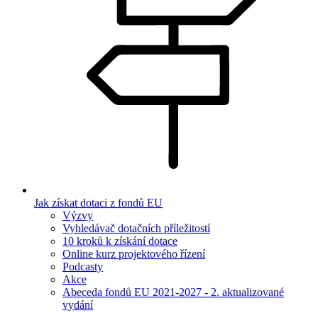
Jak získat dotaci z fondů EU
Výzvy
Vyhledávač dotačních příležitostí
10 kroků k získání dotace
Online kurz projektového řízení
Podcasty
Akce
Abeceda fondů EU 2021-2027 - 2. aktualizované
vydání