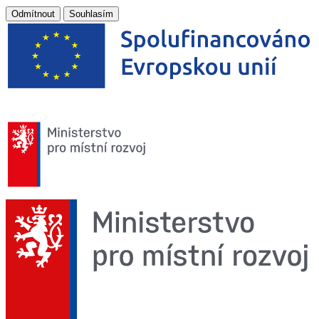
Odmítnout
Souhlasím