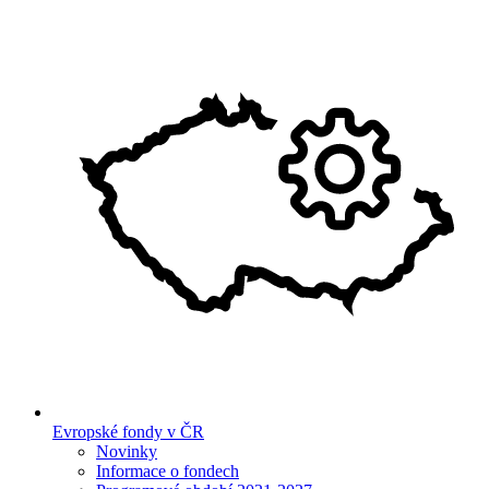
Evropské fondy v ČR
Novinky
Informace o fondech