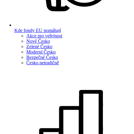
Kde fondy EU pomáhají
Akce pro veřejnost
Nové Česko
Zelené Česko
Moderní Česko
Bezpečné Česko
Česko netradičně