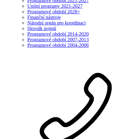
Programové období 2021-2027
Unijní programy 2021-2027
Programové období 2028+
Finanční nástroje
Národní orgán pro koordinaci
Slovník pojmů
Programové období 2014-2020
Programové období 2007-2013
Programové období 2004-2006