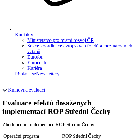
Kontakty
Ministerstvo pro místní rozvoj ČR
Sekce koordinace evropských fondů a mezinárodních
vztahů
Eurofon
Eurocentra
Kariéra
Přihlásit se
Newslettery
Knihovna evaluací
Evaluace efektů dosažených
implementací ROP Střední Čechy
Zhodnocení implementace ROP Střední Čechy.
Operační program
ROP Střední Čechy