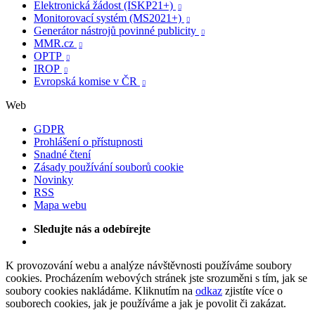
Elektronická žádost (ISKP21+)

Monitorovací systém (MS2021+)

Generátor nástrojů povinné publicity

MMR.cz

OPTP

IROP

Evropská komise v ČR

Web
GDPR
Prohlášení o přístupnosti
Snadné čtení
Zásady používání souborů cookie
Novinky
RSS
Mapa webu
Sledujte nás a odebírejte
K provozování webu a analýze návštěvnosti používáme soubory
cookies. Procházením webových stránek jste srozuměni s tím, jak se
soubory cookies nakládáme. Kliknutím na
odkaz
zjistíte více o
souborech cookies, jak je používáme a jak je povolit či zakázat.