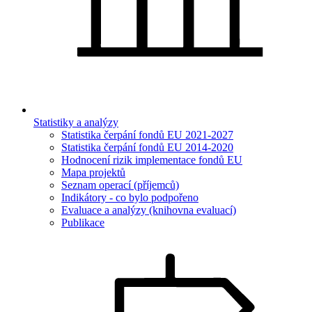
Statistiky a analýzy
Statistika čerpání fondů EU 2021-2027
Statistika čerpání fondů EU 2014-2020
Hodnocení rizik implementace fondů EU
Mapa projektů
Seznam operací (příjemců)
Indikátory - co bylo podpořeno
Evaluace a analýzy (knihovna evaluací)
Publikace