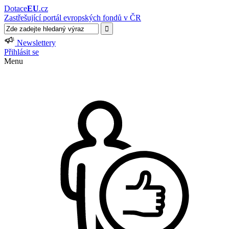
Dotace
EU
.cz
Zastřešující portál evropských fondů v ČR
Newslettery
Přihlásit se
Menu