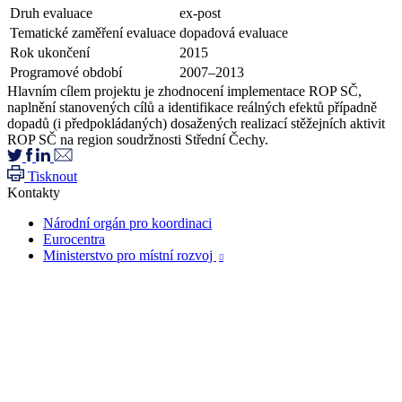
Druh evaluace
ex-post
Tematické zaměření evaluace
dopadová evaluace
Rok ukončení
2015
Programové období
2007–2013
Hlavním cílem projektu je zhodnocení implementace ROP SČ,
naplnění stanovených cílů a identifikace reálných efektů případně
dopadů (i předpokládaných) dosažených realizací stěžejních aktivit
ROP SČ na region soudržnosti Střední Čechy.
Tisknout
Kontakty
Národní orgán pro koordinaci
Eurocentra
Ministerstvo pro místní rozvoj
