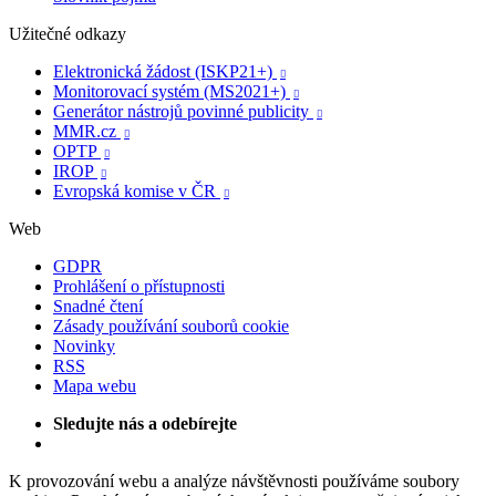
Užitečné odkazy
Elektronická žádost (ISKP21+)

Monitorovací systém (MS2021+)

Generátor nástrojů povinné publicity

MMR.cz

OPTP

IROP

Evropská komise v ČR

Web
GDPR
Prohlášení o přístupnosti
Snadné čtení
Zásady používání souborů cookie
Novinky
RSS
Mapa webu
Sledujte nás a odebírejte
K provozování webu a analýze návštěvnosti používáme soubory