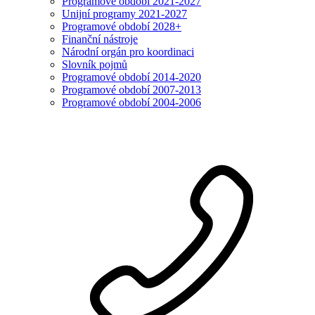
Programové období 2021-2027
Unijní programy 2021-2027
Programové období 2028+
Finanční nástroje
Národní orgán pro koordinaci
Slovník pojmů
Programové období 2014-2020
Programové období 2007-2013
Programové období 2004-2006