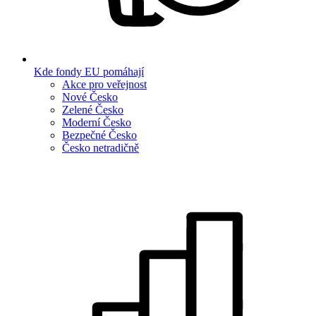
Kde fondy EU pomáhají
Akce pro veřejnost
Nové Česko
Zelené Česko
Moderní Česko
Bezpečné Česko
Česko netradičně