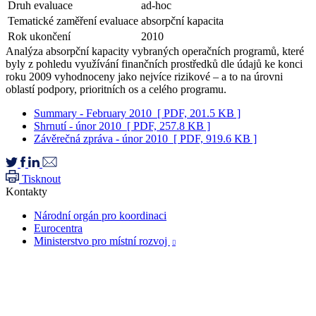
Druh evaluace
ad-hoc
Tematické zaměření evaluace
absorpční kapacita
Rok ukončení
2010
Analýza absorpční kapacity vybraných operačních programů, které
byly z pohledu využívání finančních prostředků dle údajů ke konci
roku 2009 vyhodnoceny jako nejvíce rizikové – a to na úrovni
oblastí podpory, prioritních os a celého programu.
Summary - February 2010
[ PDF, 201.5 KB ]
Shrnutí - únor 2010
[ PDF, 257.8 KB ]
Závěrečná zpráva - únor 2010
[ PDF, 919.6 KB ]
Tisknout
Kontakty
Národní orgán pro koordinaci
Eurocentra
Ministerstvo pro místní rozvoj
