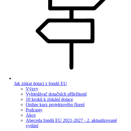
Jak získat dotaci z fondů EU
Výzvy
Vyhledávač dotačních příležitostí
10 kroků k získání dotace
Online kurz projektového řízení
Podcasty
Akce
Abeceda fondů EU 2021-2027 - 2. aktualizované
vydání