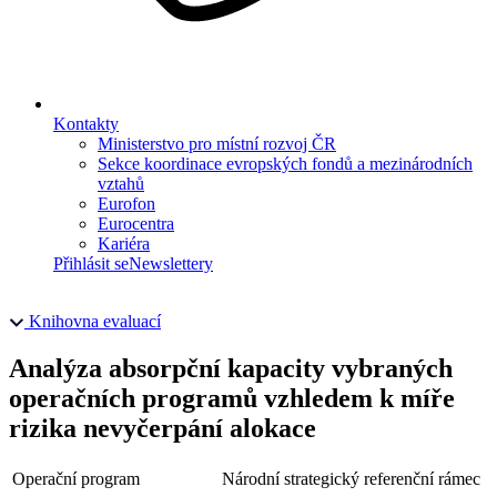
Kontakty
Ministerstvo pro místní rozvoj ČR
Sekce koordinace evropských fondů a mezinárodních
vztahů
Eurofon
Eurocentra
Kariéra
Přihlásit se
Newslettery
Knihovna evaluací
Analýza absorpční kapacity vybraných
operačních programů vzhledem k míře
rizika nevyčerpání alokace
Operační program
Národní strategický referenční rámec