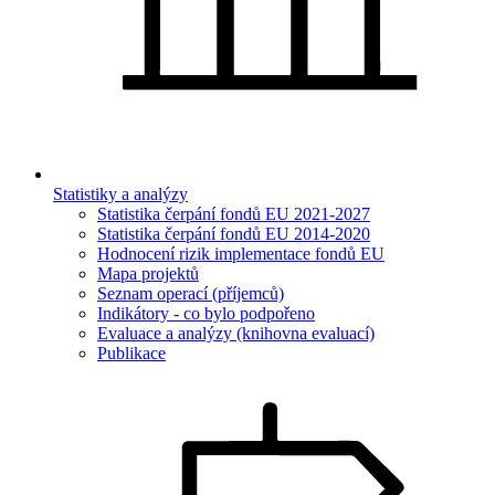
Statistiky a analýzy
Statistika čerpání fondů EU 2021-2027
Statistika čerpání fondů EU 2014-2020
Hodnocení rizik implementace fondů EU
Mapa projektů
Seznam operací (příjemců)
Indikátory - co bylo podpořeno
Evaluace a analýzy (knihovna evaluací)
Publikace