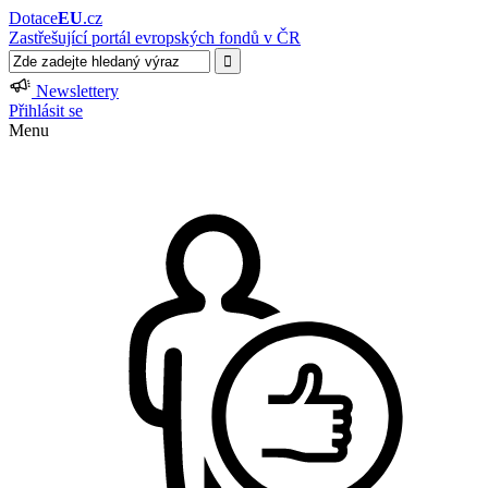
Dotace
EU
.cz
Zastřešující portál evropských fondů v ČR
Newslettery
Přihlásit se
Menu