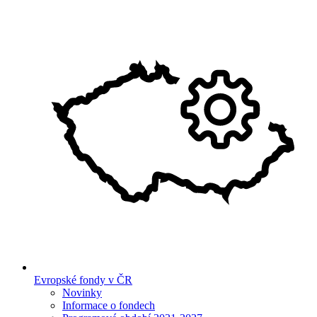
Evropské fondy v ČR
Novinky
Informace o fondech