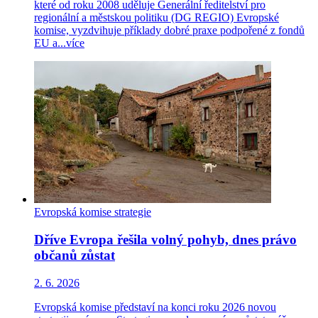
které od roku 2008 uděluje Generální ředitelství pro
regionální a městskou politiku (DG REGIO) Evropské
komise, vyzdvihuje příklady dobré praxe podpořené z fondů
EU a...
více
Evropská komise
strategie
Dříve Evropa řešila volný pohyb, dnes právo
občanů zůstat
2. 6. 2026
Evropská komise představí na konci roku 2026 novou