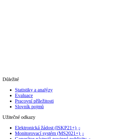
Důležité
Statistiky a analýzy
Evaluace
Pracovní příležitosti
Slovník pojmů
Užitečné odkazy
Elektronická žádost (ISKP21+)

Monitorovací systém (MS2021+)

Generátor nástrojů povinné publicity