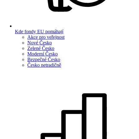
Kde fondy EU pomáhají
Akce pro veřejnost
Nové Česko
Zelené Česko
Moderní Česko
Bezpečné Česko
Česko netradičně