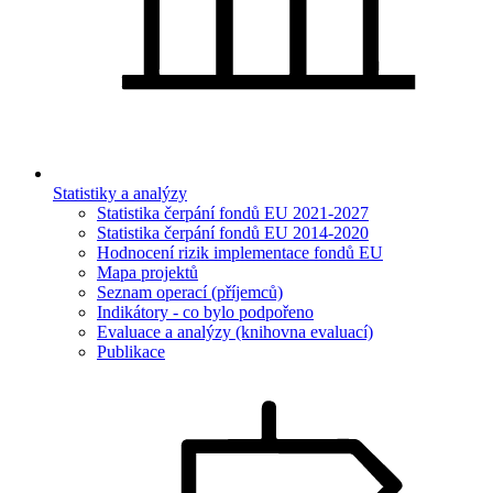
Statistiky a analýzy
Statistika čerpání fondů EU 2021-2027
Statistika čerpání fondů EU 2014-2020
Hodnocení rizik implementace fondů EU
Mapa projektů
Seznam operací (příjemců)
Indikátory - co bylo podpořeno
Evaluace a analýzy (knihovna evaluací)
Publikace