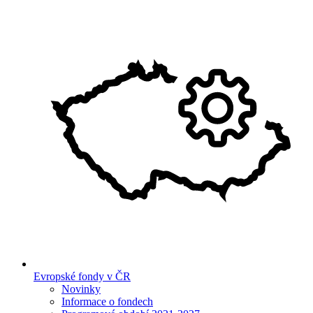
Evropské fondy v ČR
Novinky
Informace o fondech