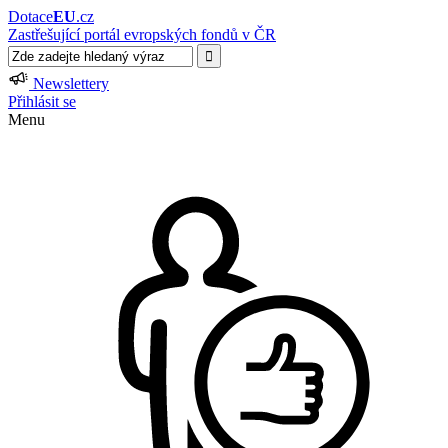
Dotace
EU
.cz
Zastřešující portál evropských fondů v ČR
Newslettery
Přihlásit se
Menu