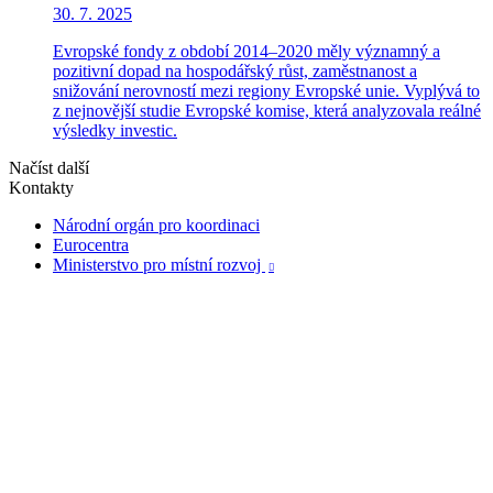
30. 7. 2025
Evropské fondy z období 2014–2020 měly významný a
pozitivní dopad na hospodářský růst, zaměstnanost a
snižování nerovností mezi regiony Evropské unie. Vyplývá to
z nejnovější studie Evropské komise, která analyzovala reálné
výsledky investic.
Načíst další
Kontakty
Národní orgán pro koordinaci
Eurocentra
Ministerstvo pro místní rozvoj
