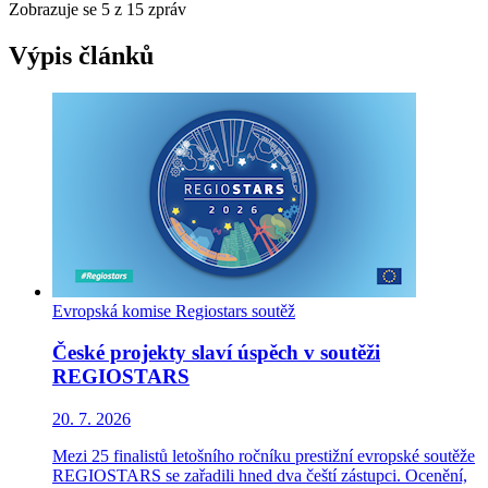
Zobrazuje se
5
z 15 zpráv
Výpis článků
Evropská komise
Regiostars
soutěž
České projekty slaví úspěch v soutěži
REGIOSTARS
20. 7. 2026
Mezi 25 finalistů letošního ročníku prestižní evropské soutěže
REGIOSTARS se zařadili hned dva čeští zástupci. Ocenění,