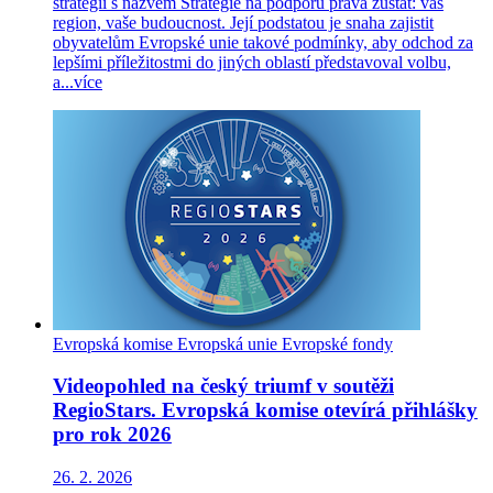
strategii s názvem Strategie na podporu práva zůstat: váš
region, vaše budoucnost. Její podstatou je snaha zajistit
obyvatelům Evropské unie takové podmínky, aby odchod za
lepšími příležitostmi do jiných oblastí představoval volbu,
a...
více
Evropská komise
Evropská unie
Evropské fondy
Videopohled na český triumf v soutěži
RegioStars. Evropská komise otevírá přihlášky
pro rok 2026
26. 2. 2026