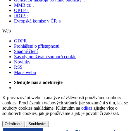

MMR.cz

OPTP

IROP

Evropská komise v ČR

Web
GDPR
Prohlášení o přístupnosti
Snadné čtení
Zásady používání souborů cookie
Novinky
RSS
Mapa webu
Sledujte nás a odebírejte
K provozování webu a analýze návštěvnosti používáme soubory
cookies. Procházením webových stránek jste srozuměni s tím, jak se
soubory cookies nakládáme. Kliknutím na
odkaz
zjistíte více o
souborech cookies, jak je používáme a jak je povolit či zakázat.
Odmítnout
Souhlasím