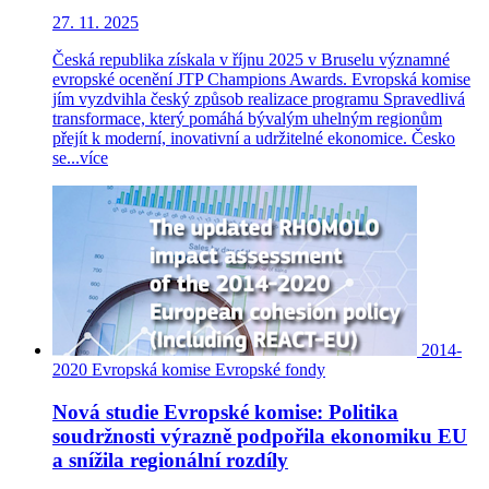
27. 11. 2025
Česká republika získala v říjnu 2025 v Bruselu významné
evropské ocenění JTP Champions Awards. Evropská komise
jím vyzdvihla český způsob realizace programu Spravedlivá
transformace, který pomáhá bývalým uhelným regionům
přejít k moderní, inovativní a udržitelné ekonomice. Česko
se...
více
2014-
2020
Evropská komise
Evropské fondy
Nová studie Evropské komise: Politika
soudržnosti výrazně podpořila ekonomiku EU
a snížila regionální rozdíly