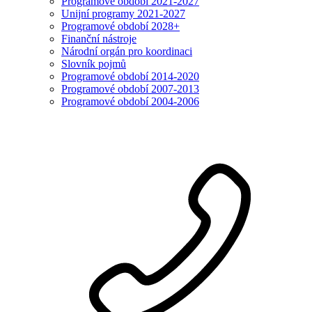
Programové období 2021-2027
Unijní programy 2021-2027
Programové období 2028+
Finanční nástroje
Národní orgán pro koordinaci
Slovník pojmů
Programové období 2014-2020
Programové období 2007-2013
Programové období 2004-2006