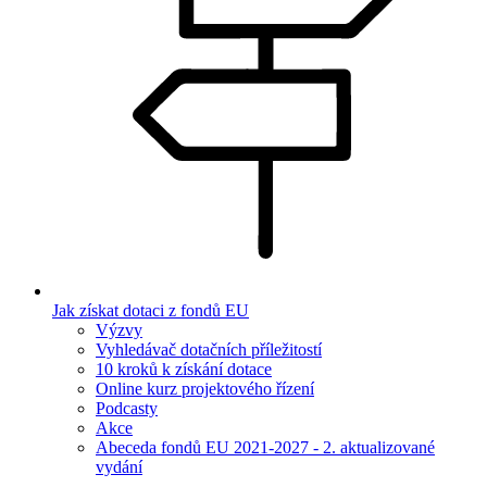
Jak získat dotaci z fondů EU
Výzvy
Vyhledávač dotačních příležitostí
10 kroků k získání dotace
Online kurz projektového řízení
Podcasty
Akce
Abeceda fondů EU 2021-2027 - 2. aktualizované
vydání