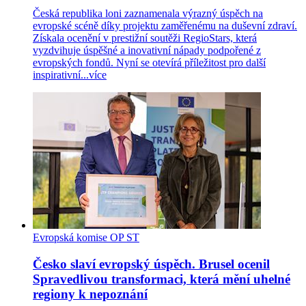
Česká republika loni zaznamenala výrazný úspěch na
evropské scéně díky projektu zaměřenému na duševní zdraví.
Získala ocenění v prestižní soutěži RegioStars, která
vyzdvihuje úspěšné a inovativní nápady podpořené z
evropských fondů. Nyní se otevírá příležitost pro další
inspirativní...
více
Evropská komise
OP ST
Česko slaví evropský úspěch. Brusel ocenil
Spravedlivou transformaci, která mění uhelné
regiony k nepoznání