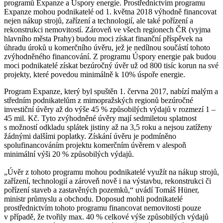
programů Expanze a Úspory energie. Prostřednictvím programu
Expanze mohou podnikatelé od 1. května 2018 výhodně financovat
nejen nákup strojů, zařízení a technologií, ale také pořízení a
rekonstrukci nemovitostí. Zároveň ve všech regionech ČR (vyjma
hlavního města Prahy) budou moci získat finanční příspěvek na
úhradu úroků u komerčního úvěru, jež je nedílnou součástí tohoto
zvýhodněného financování. Z programu Úspory energie pak budou
moci podnikatelé získat bezúročný úvěr už od 800 tisíc korun na své
projekty, které povedou minimálně k 10% úspoře energie.
Program Expanze, který byl spuštěn 1. června 2017, nabízí malým a
středním podnikatelům z mimopražských regionů bezúročné
investiční úvěry až do výše 45 % způsobilých výdajů v rozmezí 1 –
45 mil. Kč. Tyto zvýhodněné úvěry mají sedmiletou splatnost
s možností odkladu splátek jistiny až na 3,5 roku a nejsou zatíženy
žádnými dalšími poplatky. Získání úvěru je podmíněno
spolufinancováním projektu komerčním úvěrem v alespoň
minimální výši 20 % způsobilých výdajů.
„Úvěr z tohoto programu mohou podnikatelé využít na nákup strojů,
zařízení, technologií a zároveň nově i na výstavbu, rekonstrukci či
pořízení staveb a zastavěných pozemků,“ uvádí Tomáš Hüner,
ministr průmyslu a obchodu. Doposud mohli podnikatelé
prostřednictvím tohoto programu financovat nemovitosti pouze
v případě, že tvořily max. 40 % celkové výše způsobilých výdajů