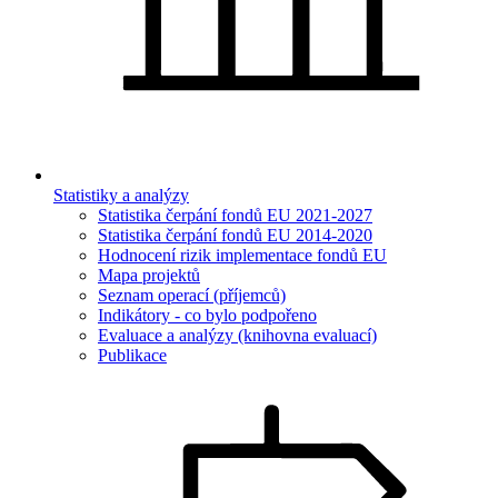
Statistiky a analýzy
Statistika čerpání fondů EU 2021-2027
Statistika čerpání fondů EU 2014-2020
Hodnocení rizik implementace fondů EU
Mapa projektů
Seznam operací (příjemců)
Indikátory - co bylo podpořeno
Evaluace a analýzy (knihovna evaluací)
Publikace