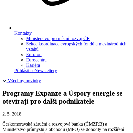
Kontakty
Ministerstvo pro místní rozvoj ČR
Sekce koordinace evropských fondů a mezinárodních
vztahů
Eurofon
Eurocentra
Kariéra
Přihlásit se
Newslettery
Všechny novinky
Programy Expanze a Úspory energie se
otevírají pro další podnikatele
2. 5. 2018
Českomoravská záruční a rozvojová banka (ČMZRB) a
Ministerstvo průmyslu a obchodu (MPO) se dohodly na rozšíření