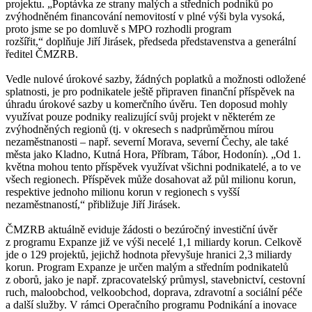
projektu. „Poptávka ze strany malých a středních podniků po
zvýhodněném financování nemovitostí v plné výši byla vysoká,
proto jsme se po domluvě s MPO rozhodli program
rozšířit,“ doplňuje Jiří Jirásek, předseda představenstva a generální
ředitel ČMZRB.
Vedle nulové úrokové sazby, žádných poplatků a možnosti odložené
splatnosti, je pro podnikatele ještě připraven finanční příspěvek na
úhradu úrokové sazby u komerčního úvěru. Ten doposud mohly
využívat pouze podniky realizující svůj projekt v některém ze
zvýhodněných regionů (tj. v okresech s nadprůměrnou mírou
nezaměstnanosti – např. severní Morava, severní Čechy, ale také
města jako Kladno, Kutná Hora, Příbram, Tábor, Hodonín). „Od 1.
května mohou tento příspěvek využívat všichni podnikatelé, a to ve
všech regionech. Příspěvek může dosahovat až půl milionu korun,
respektive jednoho milionu korun v regionech s vyšší
nezaměstnaností,“ přibližuje Jiří Jirásek.
ČMZRB aktuálně eviduje žádosti o bezúročný investiční úvěr
z programu Expanze již ve výši necelé 1,1 miliardy korun. Celkově
jde o 129 projektů, jejichž hodnota převyšuje hranici 2,3 miliardy
korun. Program Expanze je určen malým a středním podnikatelů
z oborů, jako je např. zpracovatelský průmysl, stavebnictví, cestovní
ruch, maloobchod, velkoobchod, doprava, zdravotní a sociální péče
a další služby. V rámci Operačního programu Podnikání a inovace