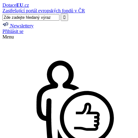
Dotace
EU
.cz
Zastřešující portál evropských fondů v ČR
Newslettery
Přihlásit se
Menu