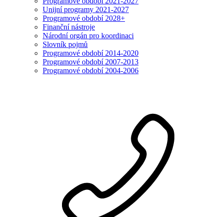
Programové období 2021-2027
Unijní programy 2021-2027
Programové období 2028+
Finanční nástroje
Národní orgán pro koordinaci
Slovník pojmů
Programové období 2014-2020
Programové období 2007-2013
Programové období 2004-2006