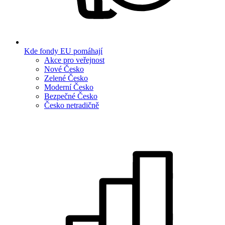
Kde fondy EU pomáhají
Akce pro veřejnost
Nové Česko
Zelené Česko
Moderní Česko
Bezpečné Česko
Česko netradičně