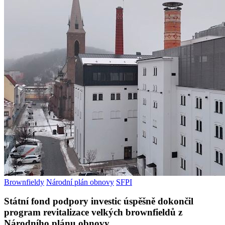
Brownfieldy
Národní plán obnovy
SFPI
Státní fond podpory investic úspěšně dokončil
program revitalizace velkých brownfieldů z
Národního plánu obnovy