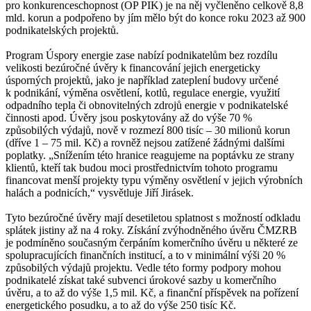
pro konkurenceschopnost (OP PIK) je na něj vyčleněno celkově 8,8
mld. korun a podpořeno by jím mělo být do konce roku 2023 až 900
podnikatelských projektů.
Program Úspory energie zase nabízí podnikatelům bez rozdílu
velikosti bezúročné úvěry k financování jejich energeticky
úsporných projektů, jako je například zateplení budovy určené
k podnikání, výměna osvětlení, kotlů, regulace energie, využití
odpadního tepla či obnovitelných zdrojů energie v podnikatelské
činnosti apod. Úvěry jsou poskytovány až do výše 70 %
způsobilých výdajů, nově v rozmezí 800 tisíc – 30 milionů korun
(dříve 1 – 75 mil. Kč) a rovněž nejsou zatížené žádnými dalšími
poplatky. „Snížením této hranice reagujeme na poptávku ze strany
klientů, kteří tak budou moci prostřednictvím tohoto programu
financovat menší projekty typu výměny osvětlení v jejich výrobních
halách a podnicích,“ vysvětluje Jiří Jirásek.
Tyto bezúročné úvěry mají desetiletou splatnost s možností odkladu
splátek jistiny až na 4 roky. Získání zvýhodněného úvěru ČMZRB
je podmíněno současným čerpáním komerčního úvěru u některé ze
spolupracujících finančních institucí, a to v minimální výši 20 %
způsobilých výdajů projektu. Vedle této formy podpory mohou
podnikatelé získat také subvenci úrokové sazby u komerčního
úvěru, a to až do výše 1,5 mil. Kč, a finanční příspěvek na pořízení
energetického posudku, a to až do výše 250 tisíc Kč.