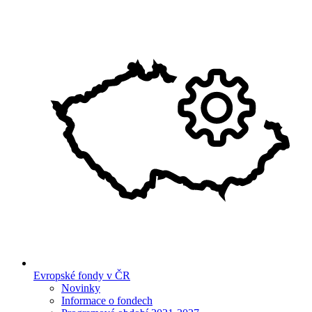
Evropské fondy v ČR
Novinky
Informace o fondech