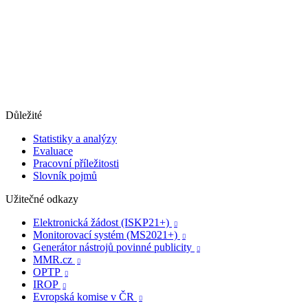
Důležité
Statistiky a analýzy
Evaluace
Pracovní příležitosti
Slovník pojmů
Užitečné odkazy
Elektronická žádost (ISKP21+)

Monitorovací systém (MS2021+)

Generátor nástrojů povinné publicity

MMR.cz

OPTP

IROP

Evropská komise v ČR
