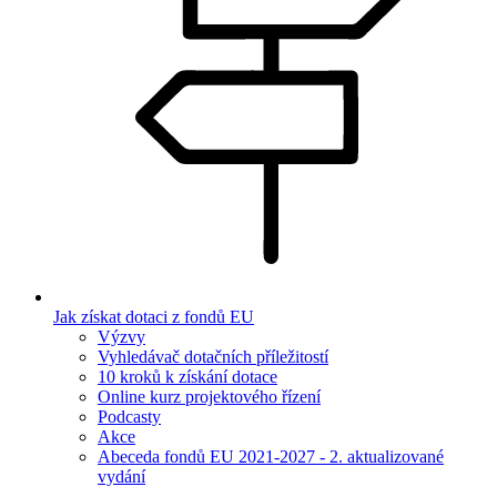
Jak získat dotaci z fondů EU
Výzvy
Vyhledávač dotačních příležitostí
10 kroků k získání dotace
Online kurz projektového řízení
Podcasty
Akce
Abeceda fondů EU 2021-2027 - 2. aktualizované
vydání