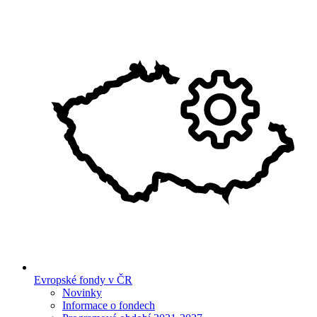
Evropské fondy v ČR
Novinky
Informace o fondech