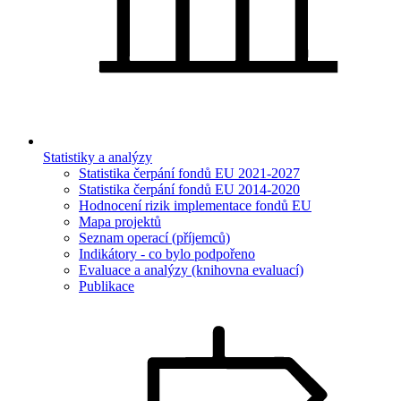
Statistiky a analýzy
Statistika čerpání fondů EU 2021-2027
Statistika čerpání fondů EU 2014-2020
Hodnocení rizik implementace fondů EU
Mapa projektů
Seznam operací (příjemců)
Indikátory - co bylo podpořeno
Evaluace a analýzy (knihovna evaluací)
Publikace