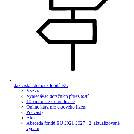
Jak získat dotaci z fondů EU
Výzvy
Vyhledávač dotačních příležitostí
10 kroků k získání dotace
Online kurz projektového řízení
Podcasty
Akce
Abeceda fondů EU 2021-2027 - 2. aktualizované
vydání