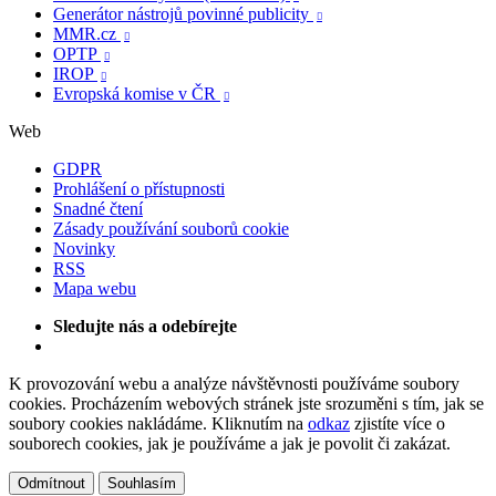
Generátor nástrojů povinné publicity

MMR.cz

OPTP

IROP

Evropská komise v ČR

Web
GDPR
Prohlášení o přístupnosti
Snadné čtení
Zásady používání souborů cookie
Novinky
RSS
Mapa webu
Sledujte nás a odebírejte
K provozování webu a analýze návštěvnosti používáme soubory
cookies. Procházením webových stránek jste srozuměni s tím, jak se
soubory cookies nakládáme. Kliknutím na
odkaz
zjistíte více o
souborech cookies, jak je používáme a jak je povolit či zakázat.
Odmítnout
Souhlasím