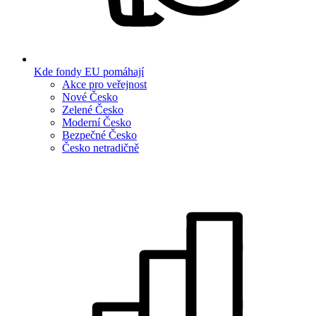
Kde fondy EU pomáhají
Akce pro veřejnost
Nové Česko
Zelené Česko
Moderní Česko
Bezpečné Česko
Česko netradičně