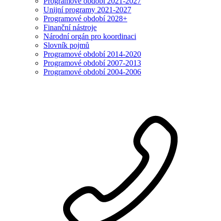
Programové období 2021-2027
Unijní programy 2021-2027
Programové období 2028+
Finanční nástroje
Národní orgán pro koordinaci
Slovník pojmů
Programové období 2014-2020
Programové období 2007-2013
Programové období 2004-2006