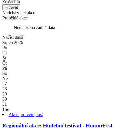
Zrušit filtr
Filtrovat
Nadcházející akce
Proběhlé akce
Nenalezena žádná data
Načíst další
Srpen
2026
Po
Út
St
Čt
Pá
So
Ne
27
28
29
30
31
1
So
Akce pro veřejnost
Regionální akce: Hudební festival - HoumrFest