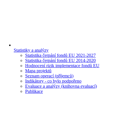
Statistiky a analýzy
Statistika čerpání fondů EU 2021-2027
Statistika čerpání fondů EU 2014-2020
Hodnocení rizik implementace fondů EU
Mapa projektů
Seznam operací (příjemců)
Indikátory - co bylo podpořeno
Evaluace a analýzy (knihovna evaluací)
Publikace