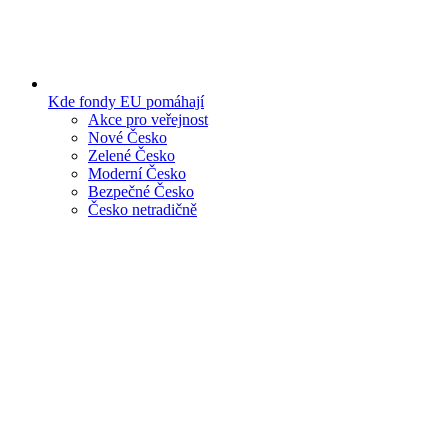
Kde fondy EU pomáhají
Akce pro veřejnost
Nové Česko
Zelené Česko
Moderní Česko
Bezpečné Česko
Česko netradičně