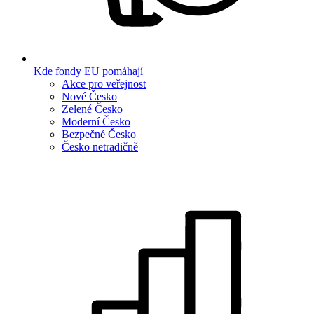
Kde fondy EU pomáhají
Akce pro veřejnost
Nové Česko
Zelené Česko
Moderní Česko
Bezpečné Česko
Česko netradičně