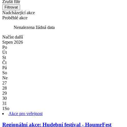
Zrušit filtr
Filtrovat
Nadcházející akce
Proběhlé akce
Nenalezena žádná data
Načíst další
Srpen
2026
Po
Út
St
Čt
Pá
So
Ne
27
28
29
30
31
1
So
Akce pro veřejnost
Regionální akce: Hudební festival - HoumrFest