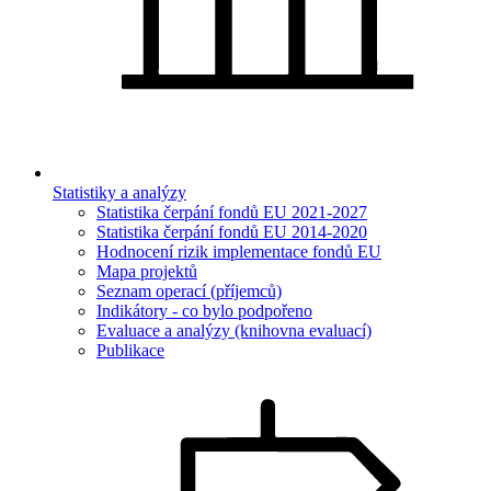
Statistiky a analýzy
Statistika čerpání fondů EU 2021-2027
Statistika čerpání fondů EU 2014-2020
Hodnocení rizik implementace fondů EU
Mapa projektů
Seznam operací (příjemců)
Indikátory - co bylo podpořeno
Evaluace a analýzy (knihovna evaluací)
Publikace