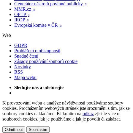
Generátor nástrojů povinné publicity

MMR.cz

OPTP

IROP

Evropská komise v ČR

Web
GDPR
Prohlášení o přístupnosti
Snadné čtení
Zásady používání souborů cookie
Novinky
RSS
Mapa webu
Sledujte nás a odebírejte
K provozování webu a analýze návštěvnosti používáme soubory
cookies. Procházením webových stránek jste srozuměni s tím, jak se
soubory cookies nakládáme. Kliknutím na
odkaz
zjistíte více o
souborech cookies, jak je používáme a jak je povolit či zakázat.
Odmítnout
Souhlasím