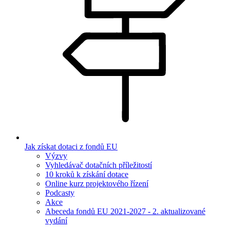
Jak získat dotaci z fondů EU
Výzvy
Vyhledávač dotačních příležitostí
10 kroků k získání dotace
Online kurz projektového řízení
Podcasty
Akce
Abeceda fondů EU 2021-2027 - 2. aktualizované
vydání