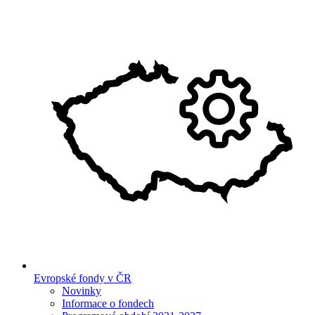
Evropské fondy v ČR
Novinky
Informace o fondech