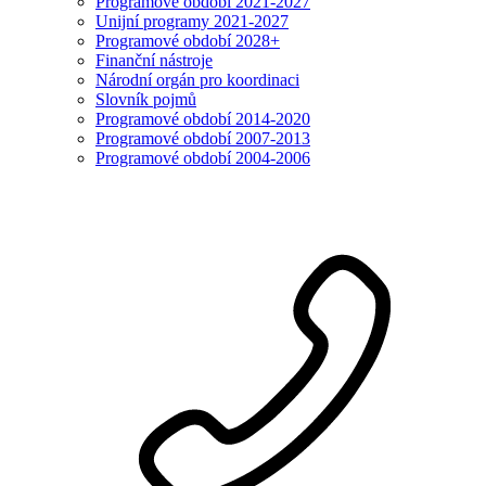
Programové období 2021-2027
Unijní programy 2021-2027
Programové období 2028+
Finanční nástroje
Národní orgán pro koordinaci
Slovník pojmů
Programové období 2014-2020
Programové období 2007-2013
Programové období 2004-2006