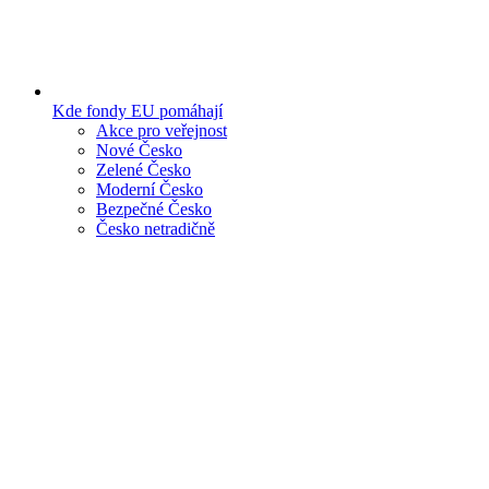
Kde fondy EU pomáhají
Akce pro veřejnost
Nové Česko
Zelené Česko
Moderní Česko
Bezpečné Česko
Česko netradičně