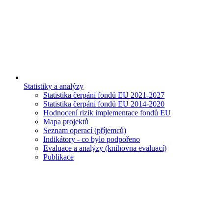
Statistiky a analýzy
Statistika čerpání fondů EU 2021-2027
Statistika čerpání fondů EU 2014-2020
Hodnocení rizik implementace fondů EU
Mapa projektů
Seznam operací (příjemců)
Indikátory - co bylo podpořeno
Evaluace a analýzy (knihovna evaluací)
Publikace